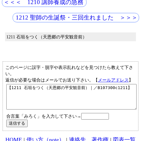
＜＜＜ 1210 講師養成の急務
1212 聖師の生誕祭・三回生れました ＞＞＞
1211 石垣をつく（天恩郷の平安観音前）
このページに誤字・脱字や表示乱れなどを見つけたら教えて下さ
い。
返信が必要な場合はメールでお送り下さい。【
メールアドレス
】
合言葉「みろく」を入力して下さい→
HOME
|
使い方（note）
|
連絡先、著作権
|
図表一覧