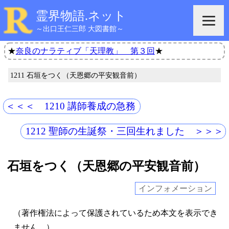
霊界物語.ネット
～出口王仁三郎 大図書館～
★
奈良のナラティブ「天理教」 第３回
★
1211 石垣をつく（天恩郷の平安観音前）
＜＜＜ 1210 講師養成の急務
1212 聖師の生誕祭・三回生れました ＞＞＞
石垣をつく（天恩郷の平安観音前）
インフォメーション
（著作権法によって保護されているため本文を表示でき
ません。）