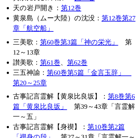
天の岩戸開き：
第12巻
黄泉島（ムー大陸）の沈没：
第12巻第27
章「航空船」
三美歌：
第60巻第3篇「神の栄光」
第
12～13章
讃美歌：
第61巻
、
第62巻
三五神諭：
第60巻第5篇「金言玉辞」
第20～25章
古事記言霊解【黄泉比良坂】：
第8巻第6
篇「黄泉比良坂」
第39～43章「言霊解
一～五」
古事記言霊解【身禊】：
第10巻第2篇
「禊身の段」
第27～31章「言霊解一～