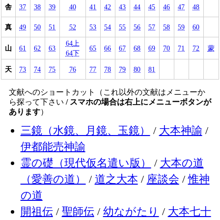
舎
37
38
39
40
41
42
43
44
45
46
47
48
真
49
50
51
52
53
54
55
56
57
58
59
60
64
上
山
61
62
63
65
66
67
68
69
70
71
72
蒙
64
下
天
73
74
75
76
77
78
79
80
81
文献へのショートカット（これ以外の文献はメニューか
ら探って下さい
/ スマホの場合は右上にメニューボタンが
あります
）
三鏡（水鏡、月鏡、玉鏡）
/
大本神諭
/
伊都能売神諭
霊の礎（現代仮名遣い版）
/
大本の道
（愛善の道）
/
道之大本
/
座談会
/
惟神
の道
開祖伝
/
聖師伝
/
幼ながたり
/
大本七十