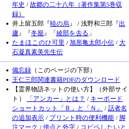
年史
/
故郷の二十八年（著作集第5巻収
録）
井上留五郎『
暁の烏
』 / 浅野和三郎『
出
廬
』『
冬籠
』「
綾部を去る
」
たまほこのひ可里
/
旭形亀太郎小伝
/
大
石凝真素美先生伝
備忘録
（このページの下部）
王仁三郎関連書籍PDFのダウンロード
【霊界物語ネットの使い方】（外部サイ
ト）
「アンカー」とは？
/
キーボード
ショートカット「Ｂ」と「Ｎ」
/
話者名
の追加表示
/
プリント時の便利機能
/
脚
注マーク
/
傍点と外字
/
コピペしたいと