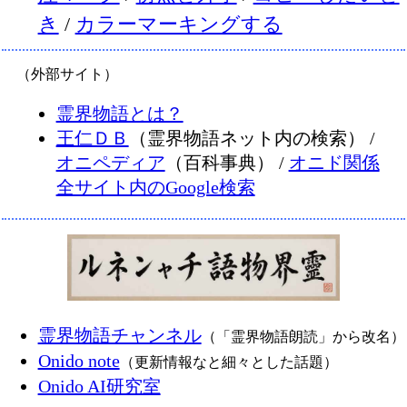
き
/
カラーマーキングする
（外部サイト）
霊界物語とは？
王仁ＤＢ
（霊界物語ネット内の検索） /
オニペディア
（百科事典） /
オニド関係
全サイト内のGoogle検索
霊界物語チャンネル
（「霊界物語朗読」から改名）
Onido note
（更新情報なと細々とした話題）
Onido AI研究室