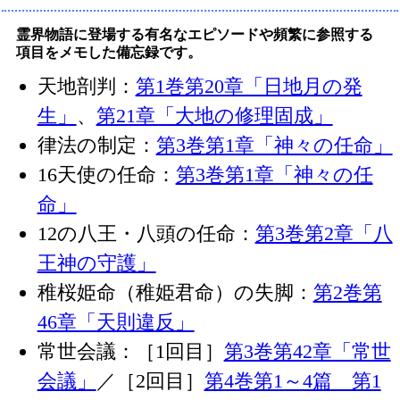
霊界物語に登場する有名なエピソードや頻繁に参照する
項目をメモした備忘録です。
天地剖判：
第1巻第20章「日地月の発
生」
、
第21章「大地の修理固成」
律法の制定：
第3巻第1章「神々の任命」
16天使の任命：
第3巻第1章「神々の任
命」
12の八王・八頭の任命：
第3巻第2章「八
王神の守護」
稚桜姫命（稚姫君命）の失脚：
第2巻第
46章「天則違反」
常世会議：［1回目］
第3巻第42章「常世
会議」
／［2回目］
第4巻第1～4篇 第1