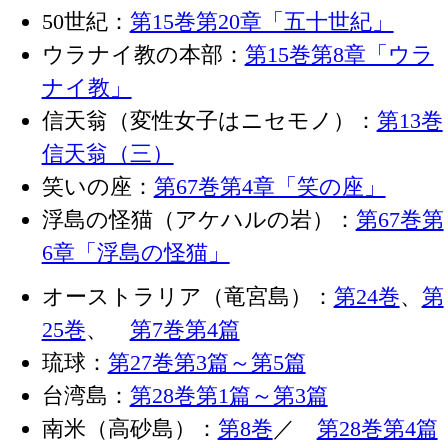
50世紀：
第15巻第20章「五十世紀」
ウラナイ教の本部：
第15巻第8章「ウラ
ナイ教」
信天翁（変性女子はニセモノ）：
第13巻
信天翁（三）
笑いの座：
第67巻第4章「笑の座」
浮島の怪猫（アケハルの岩）：
第67巻第
6章「浮島の怪猫」
オーストラリア（竜宮島）：
第24巻
、
第
25巻
、
第7巻第4篇
琉球：
第27巻第3篇～第5篇
台湾島：
第28巻第1篇～第3篇
南米（高砂島）：
第8巻
／
第28巻第4篇