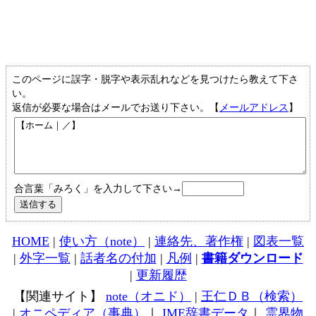
このページに誤字・脱字や表示乱れなどを見つけたら教えて下さ
い。
返信が必要な場合はメールでお送り下さい。【
メールアドレス
】
合言葉「みろく」を入力して下さい→
HOME
|
使い方（note）
|
連絡先、著作権
|
図表一覧
|
外字一覧
|
話者名の付加
|
凡例
|
書籍ダウンロード
|
更新履歴
【関連サイト】
note（オニド）
|
王仁ＤＢ（検索）
|
オニペディア（事典）
｜
IME辞書データ
｜
霊界物