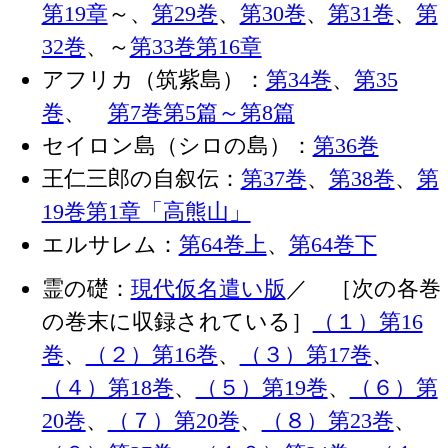
第19章
～、
第29巻
、
第30巻
、
第31巻
、
第
32巻
、～
第33巻第16章
アフリカ（筑紫島）：
第34巻
、
第35
巻
、
第7巻第5篇～第8篇
セイロン島（シロの島）：
第36巻
王仁三郎の自叙伝：
第37巻
、
第38巻
、
第
19巻第1章「高熊山」
エルサレム：
第64巻上
、
第64巻下
霊の礎：
現代仮名遣い版
／ ［次の各巻
の巻末に収録されている］
（１）第16
巻
、
（２）第16巻
、
（３）第17巻
、
（４）第18巻
、
（５）第19巻
、
（６）第
20巻
、
（７）第20巻
、
（８）第23巻
、