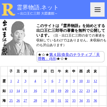
霊界物語.ネット
～出口王仁三郎 大図書館～
このサイトは『霊界物語』を始めとする
出口王仁三郎等の著書を無料で公開して
います。
（注・出口王仁三郎の全ての著述を
収録しているわけではありません。未収録のも
のも沢山あります）
★☆★
第４回/奈良のナラティブ「天
理教」(8/8)
★☆★
子
丑
寅
卯
辰
巳
午
未
申
酉
戌
亥
霊
1
2
3
4
5
6
7
8
9
10
11
12
如
13
14
15
16
17
18
19
20
21
22
23
24
海
25
26
27
28
29
30
31
32
33
34
35
36