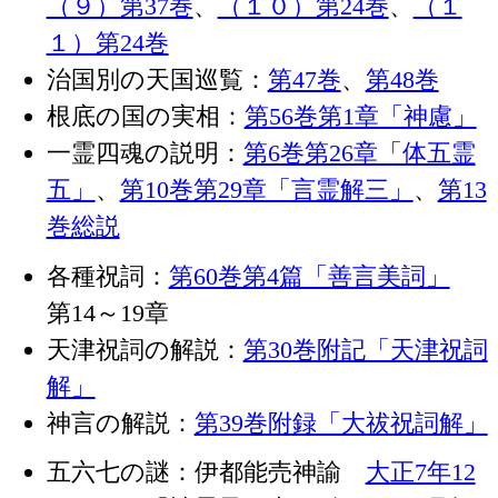
（９）第37巻
、
（１０）第24巻
、
（１
１）第24巻
治国別の天国巡覧：
第47巻
、
第48巻
根底の国の実相：
第56巻第1章「神慮」
一霊四魂の説明：
第6巻第26章「体五霊
五」
、
第10巻第29章「言霊解三」
、
第13
巻総説
各種祝詞：
第60巻第4篇「善言美詞」
第14～19章
天津祝詞の解説：
第30巻附記「天津祝詞
解」
神言の解説：
第39巻附録「大祓祝詞解」
五六七の謎：伊都能売神諭
大正7年12