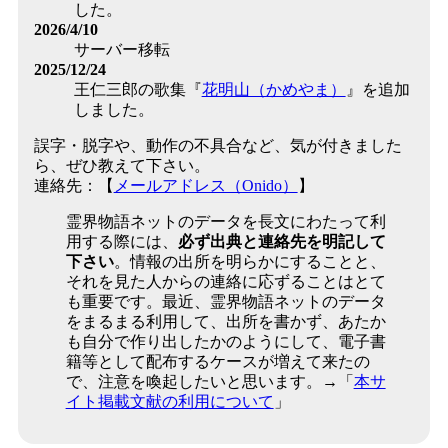
した。
2026/4/10
サーバー移転
2025/12/24
王仁三郎の歌集『
花明山（かめやま）
』を追加
しました。
誤字・脱字や、動作の不具合など、気が付きました
ら、ぜひ教えて下さい。
連絡先：【
メールアドレス（Onido）
】
霊界物語ネットのデータを長文にわたって利
用する際には、
必ず出典と連絡先を明記して
下さい
。情報の出所を明らかにすることと、
それを見た人からの連絡に応ずることはとて
も重要です。最近、霊界物語ネットのデータ
をまるまる利用して、出所を書かず、あたか
も自分で作り出したかのようにして、電子書
籍等として配布するケースが増えて来たの
で、注意を喚起したいと思います。→「
本サ
イト掲載文献の利用について
」