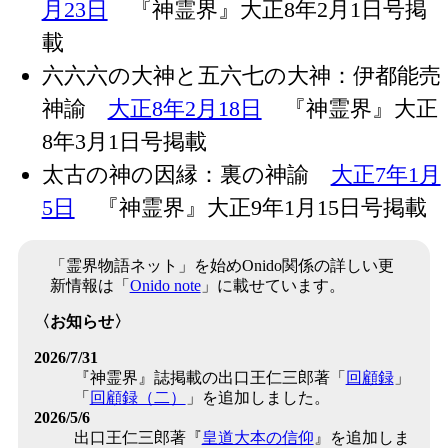
月23日
『神霊界』大正8年2月1日号掲
載
六六六の大神と五六七の大神：伊都能売
神諭
大正8年2月18日
『神霊界』大正
8年3月1日号掲載
太古の神の因縁：裏の神諭
大正7年1月
5日
『神霊界』大正9年1月15日号掲載
「霊界物語ネット」を始めOnido関係の詳しい更
新情報は「
Onido note
」に載せています。
〈お知らせ〉
2026/7/31
『神霊界』誌掲載の出口王仁三郎著「
回顧録
」
「
回顧録（二）
」を追加しました。
2026/5/6
出口王仁三郎著『
皇道大本の信仰
』を追加しま