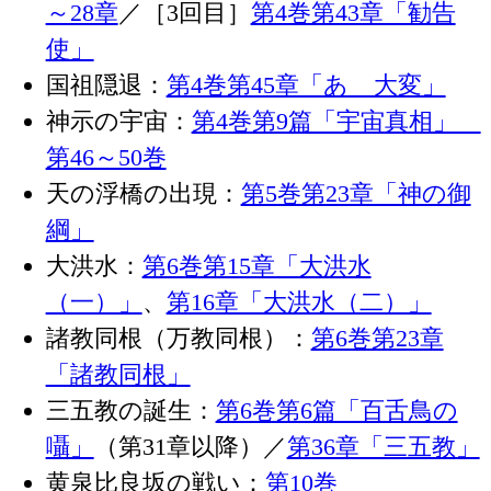
～28章
／［3回目］
第4巻第43章「勧告
使」
国祖隠退：
第4巻第45章「あゝ大変」
神示の宇宙：
第4巻第9篇「宇宙真相」
第46～50巻
天の浮橋の出現：
第5巻第23章「神の御
綱」
大洪水：
第6巻第15章「大洪水
（一）」
、
第16章「大洪水（二）」
諸教同根（万教同根）：
第6巻第23章
「諸教同根」
三五教の誕生：
第6巻第6篇「百舌鳥の
囁」
（第31章以降）／
第36章「三五教」
黄泉比良坂の戦い：
第10巻