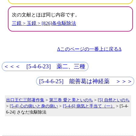
次の文献とほぼ同じ内容です。
三鏡 > 玉鏡 > [826]条虫駆除法
Δこのページの一番上に戻るΔ
＜＜＜ [5-4-6-23] 薬二、三種
[5-4-6-25] 能善葛は神経薬 ＞＞＞
出口王仁三郎著作集
>
第三巻 愛と美といのち
>
[5] 自然といのち
>
[5-4] 心の病いと身の病い
>
[5-4-6] 病気と手当て（一）
> [5-4-
6-24] さなだ虫駆除法