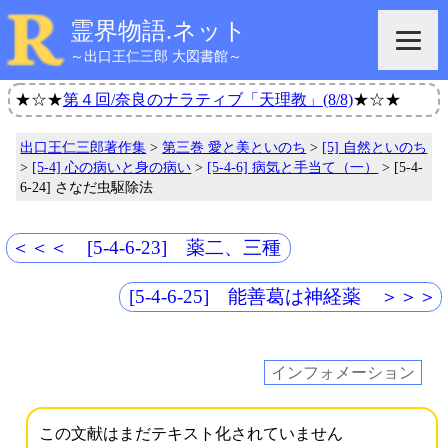
霊界物語.ネット
～出口王仁三郎 大図書館～
★☆★
第４回/奈良のナラティブ「天理教」(8/8)
★☆★
出口王仁三郎著作集
>
第三巻 愛と美といのち
>
[5] 自然といのち
>
[5-4] 心の病いと身の病い
>
[5-4-6] 病気と手当て（一）
> [5-4-
6-24] さなだ虫駆除法
＜＜＜ [5-4-6-23] 薬二、三種
[5-4-6-25] 能善葛は神経薬 ＞＞＞
インフォメーション
この文献はまだテキスト化されていません