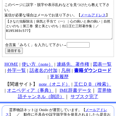
このページに誤字・脱字や表示乱れなどを見つけたら教えて下さ
い。
返信が必要な場合はメールでお送り下さい。【
メールアドレス
】
合言葉「みろく」を入力して下さい→
HOME
|
使い方（note）
|
連絡先、著作権
|
図表一覧
|
外字一覧
|
話者名の付加
|
凡例
|
書籍ダウンロード
|
更新履歴
【関連サイト】
note（オニド）
|
王仁ＤＢ（検索）
|
オニペディア（事典）
｜
IME辞書データ
｜
霊界物
語チャンネル（朗読）
｜
サブスク完了
霊界物語ネットは Onido が運営しています。【
メールアドレ
ス
】 ／ 動作に不具合や誤字脱字等を発見されましたら是非お