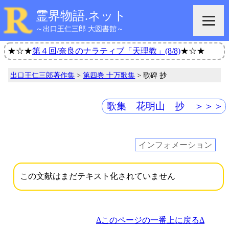
霊界物語.ネット
～出口王仁三郎 大図書館～
★☆★
第４回/奈良のナラティブ「天理教」(8/8)
★☆★
出口王仁三郎著作集
>
第四巻 十万歌集
> 歌碑 抄
歌集 花明山 抄 ＞＞＞
インフォメーション
この文献はまだテキスト化されていません
Δこのページの一番上に戻るΔ