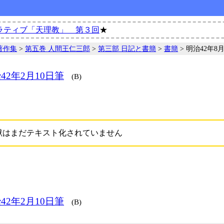
ラティブ「天理教」 第３回
★
著作集
>
第五巻 人間王仁三郎
>
第三部 日記と書簡
>
書簡
> 明治42年8
2年2月10日筆
(B)
献はまだテキスト化されていません
2年2月10日筆
(B)