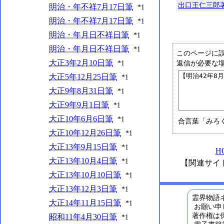
出口王仁三郎
明治・年不祥7月17日筆
*1
明治・年不祥7月17日筆
*1
明治・年月日不祥日筆
*1
明治・年月日不祥日筆
*1
このページに
大正3年2月10日筆
*1
返信が必要な
大正5年12月25日筆
*1
大正9年8月31日筆
*1
大正9年9月1日筆
*1
大正10年6月6日筆
*1
合言葉「みろ
大正10年12月26日筆
*1
大正13年9月15日筆
*1
H
大正13年10月4日筆
*1
【関連サイ
大正13年10月10日筆
*1
大正13年12月3日筆
*1
霊界物語ネ
大正14年11月15日筆
*1
お願い申
著作権は
昭和11年4月30日筆
*1