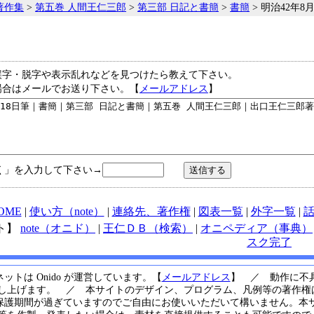
著作集
>
第五巻 人間王仁三郎
>
第三部 日記と書簡
>
書簡
> 明治42年8
誤字・脱字や表示乱れなどを見つけたら教えて下さい。
場合はメールでお送り下さい。【
メールアドレス
】
く」を入力して下さい→
OME
|
使い方（note）
|
連絡先、著作権
|
図表一覧
|
外字一覧
|
ト】
note（オニド）
|
王仁ＤＢ（検索）
|
オニペディア（事典）
スク完了
ットは Onido が運営しています。【
メールアドレス
】 ／ 動作に不
し上げます。 ／ 本サイトのデザイン、プログラム、凡例等の著作権は
保護期間が過ぎていますのでご自由にお使いいただいて構いません。本