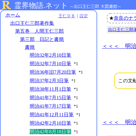
霊界物語.ネット
～出口王仁三郎 大図書館～
ホーム
王仁ＤＢ
｜
設定
★
奈良のナ
出口王仁三郎著作集
出口王仁三郎
第五巻 人間王仁三郎
第三部 日記と書簡
＜＜＜ 明治4
書簡
明治32年2月10日筆
明治32年7月10日筆
*1
明治36年旧7月20日筆
*1
この文
明治37年2月3日筆
*1
明治38年11月1日筆
*1
明治41年7月15日筆
*1
明治41年7月17日筆
*1
明治41年12月11日筆
*1
＜＜＜ 明治4
明治42年2月10日筆
*1
明治42年8月18日筆
*1