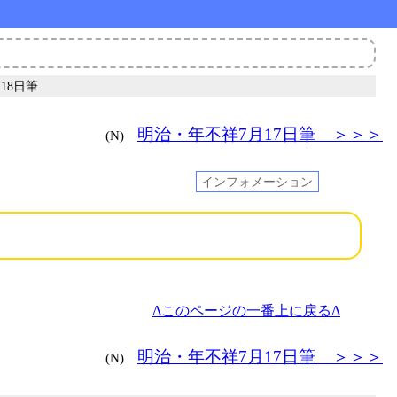
月18日筆
明治・年不祥7月17日筆 ＞＞＞
(N)
インフォメーション
Δこのページの一番上に戻るΔ
明治・年不祥7月17日筆 ＞＞＞
(N)