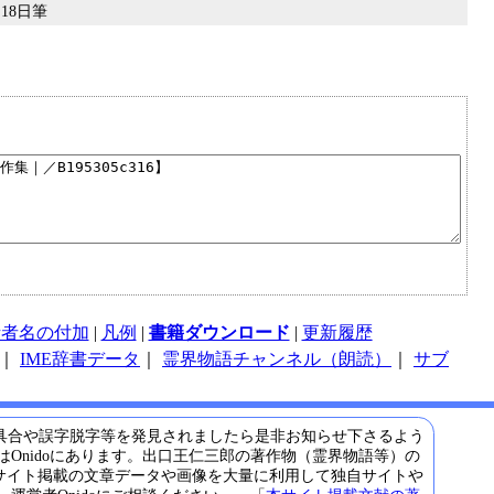
月18日筆
話者名の付加
|
凡例
|
書籍ダウンロード
|
更新履歴
｜
IME辞書データ
｜
霊界物語チャンネル（朗読）
｜
サブ
具合や誤字脱字等を発見されましたら是非お知らせ下さるよう
Onidoにあります。出口王仁三郎の著作物（霊界物語等）の
サイト掲載の文章データや画像を大量に利用して独自サイトや