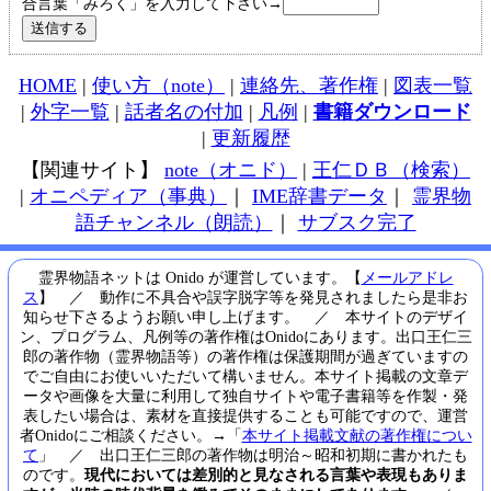
合言葉「みろく」を入力して下さい→
HOME
|
使い方（note）
|
連絡先、著作権
|
図表一覧
|
外字一覧
|
話者名の付加
|
凡例
|
書籍ダウンロード
|
更新履歴
【関連サイト】
note（オニド）
|
王仁ＤＢ（検索）
|
オニペディア（事典）
｜
IME辞書データ
｜
霊界物
語チャンネル（朗読）
｜
サブスク完了
霊界物語ネットは Onido が運営しています。【
メールアドレ
ス
】 ／ 動作に不具合や誤字脱字等を発見されましたら是非お
知らせ下さるようお願い申し上げます。 ／ 本サイトのデザイ
ン、プログラム、凡例等の著作権はOnidoにあります。出口王仁三
郎の著作物（霊界物語等）の著作権は保護期間が過ぎていますの
でご自由にお使いいただいて構いません。本サイト掲載の文章デ
ータや画像を大量に利用して独自サイトや電子書籍等を作製・発
表したい場合は、素材を直接提供することも可能ですので、運営
者Onidoにご相談ください。→「
本サイト掲載文献の著作権につい
て
」 ／ 出口王仁三郎の著作物は明治～昭和初期に書かれたも
のです。
現代においては差別的と見なされる言葉や表現もありま