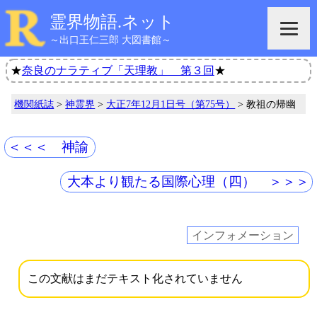
霊界物語.ネット
～出口王仁三郎 大図書館～
★
奈良のナラティブ「天理教」 第３回
★
機関紙誌
>
神霊界
>
大正7年12月1日号（第75号）
> 教祖の帰幽
＜＜＜ 神諭
大本より観たる国際心理（四） ＞＞＞
インフォメーション
この文献はまだテキスト化されていません