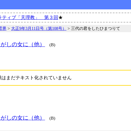
ラティブ「天理教」 第３回
★
霊界
>
大正9年3月11日号（第108号）
> 三代の君をしたひまつりて
にがしの女に（他）
(B)
献はまだテキスト化されていません
にがしの女に（他）
(B)