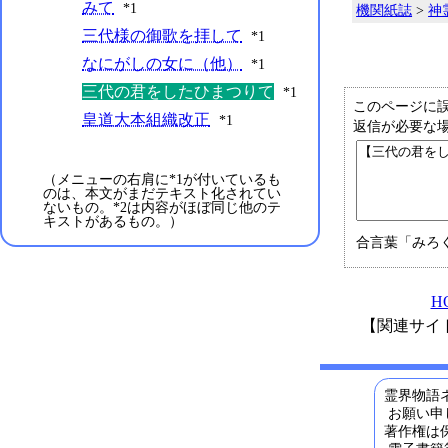
みて
*1
機関紙誌
>
神
三代様の御歌を拝して
*1
なにがしの女に（他）
*1
三代の君をしたひまつりて
*1
このページに
皇道大本組織改正
*1
返信が必要な
（メニューの右肩に*1が付いているも
のは、本文がまだテキスト化されてい
ないもの。*2は内容がほぼ同じ他のテ
キストがあるもの。）
合言葉「みろ
H
【関連サイ
霊界物語ネ
お願い申
著作権は