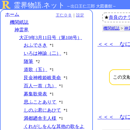
霊界物語.ネット
～出口王仁三郎 大図書館～
ホーム
王仁ＤＢ
｜
設定
★
奈良のナ
機関紙誌
機関紙誌
>
神
神霊界
大正9年3月11日号（第108号）
＜＜＜ な
おふでさき
*1
いろは神諭（二）
*1
随筆
*2
道歌（五）
*1
この文
艮金神稚姫岐美命
*1
百人一首（九）
*1
募集歌発表
*1
思ふことありて
*1
しのぶ君にあひて
*1
＜＜＜ な
満都廼舎主人様
*1
くれがしをんな其他の歌をよ