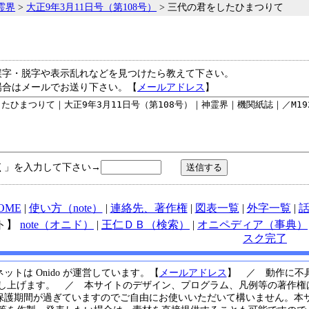
霊界
>
大正9年3月11日号（第108号）
> 三代の君をしたひまつりて
誤字・脱字や表示乱れなどを見つけたら教えて下さい。
場合はメールでお送り下さい。【
メールアドレス
】
く」を入力して下さい→
OME
|
使い方（note）
|
連絡先、著作権
|
図表一覧
|
外字一覧
|
ト】
note（オニド）
|
王仁ＤＢ（検索）
|
オニペディア（事典）
スク完了
ットは Onido が運営しています。【
メールアドレス
】 ／ 動作に不
し上げます。 ／ 本サイトのデザイン、プログラム、凡例等の著作権は
保護期間が過ぎていますのでご自由にお使いいただいて構いません。本