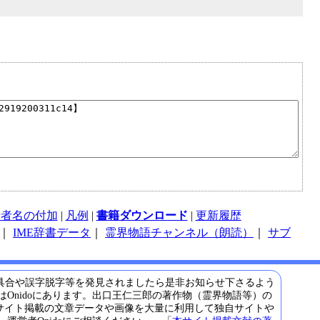
話者名の付加
|
凡例
|
書籍ダウンロード
|
更新履歴
｜
IME辞書データ
｜
霊界物語チャンネル（朗読）
｜
サブ
具合や誤字脱字等を発見されましたら是非お知らせ下さるよう
Onidoにあります。出口王仁三郎の著作物（霊界物語等）の
サイト掲載の文章データや画像を大量に利用して独自サイトや