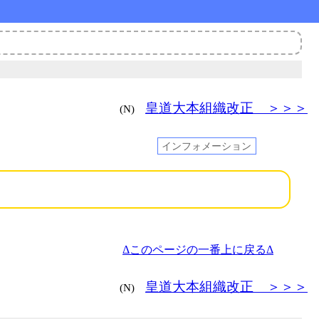
皇道大本組織改正 ＞＞＞
(N)
インフォメーション
Δこのページの一番上に戻るΔ
皇道大本組織改正 ＞＞＞
(N)