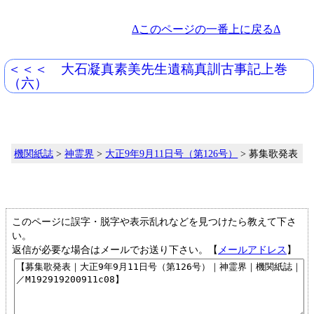
Δこのページの一番上に戻るΔ
＜＜＜ 大石凝真素美先生遺稿真訓古事記上巻
（六）
機関紙誌
>
神霊界
>
大正9年9月11日号（第126号）
> 募集歌発表
このページに誤字・脱字や表示乱れなどを見つけたら教えて下さ
い。
返信が必要な場合はメールでお送り下さい。【
メールアドレス
】