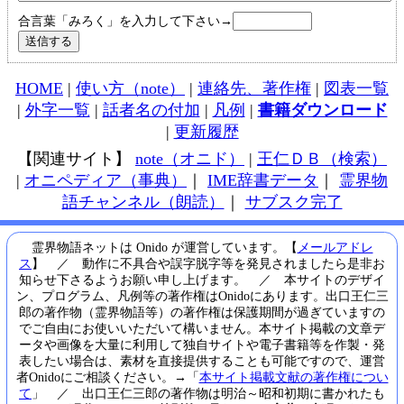
合言葉「みろく」を入力して下さい→
HOME
|
使い方（note）
|
連絡先、著作権
|
図表一覧
|
外字一覧
|
話者名の付加
|
凡例
|
書籍ダウンロード
|
更新履歴
【関連サイト】
note（オニド）
|
王仁ＤＢ（検索）
|
オニペディア（事典）
｜
IME辞書データ
｜
霊界物
語チャンネル（朗読）
｜
サブスク完了
霊界物語ネットは Onido が運営しています。【
メールアドレ
ス
】 ／ 動作に不具合や誤字脱字等を発見されましたら是非お
知らせ下さるようお願い申し上げます。 ／ 本サイトのデザイ
ン、プログラム、凡例等の著作権はOnidoにあります。出口王仁三
郎の著作物（霊界物語等）の著作権は保護期間が過ぎていますの
でご自由にお使いいただいて構いません。本サイト掲載の文章デ
ータや画像を大量に利用して独自サイトや電子書籍等を作製・発
表したい場合は、素材を直接提供することも可能ですので、運営
者Onidoにご相談ください。→「
本サイト掲載文献の著作権につい
て
」 ／ 出口王仁三郎の著作物は明治～昭和初期に書かれたも