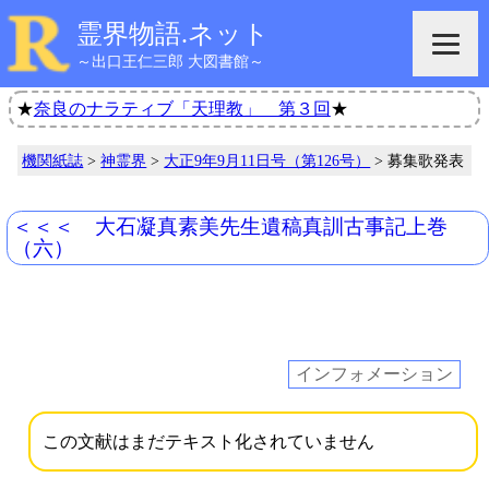
霊界物語.ネット
～出口王仁三郎 大図書館～
★
奈良のナラティブ「天理教」 第３回
★
機関紙誌
>
神霊界
>
大正9年9月11日号（第126号）
> 募集歌発表
＜＜＜ 大石凝真素美先生遺稿真訓古事記上巻
（六）
インフォメーション
この文献はまだテキスト化されていません