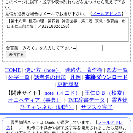
このページに誤字・脱字や表示乱れなどを見つけたら教えて下さ
い。
返信が必要な場合はメールでお送り下さい。【
メールアドレス
】
合言葉「みろく」を入力して下さい→
HOME
|
使い方（note）
|
連絡先、著作権
|
図表一覧
|
外字一覧
|
話者名の付加
|
凡例
|
書籍ダウンロード
|
更新履歴
【関連サイト】
note（オニド）
|
王仁ＤＢ（検索）
|
オニペディア（事典）
｜
IME辞書データ
｜
霊界物
語チャンネル（朗読）
｜
サブスク完了
霊界物語ネットは Onido が運営しています。【
メールアドレ
ス
】 ／ 動作に不具合や誤字脱字等を発見されましたら是非お
知らせ下さるようお願い申し上げます。 ／ 本サイトのデザイ