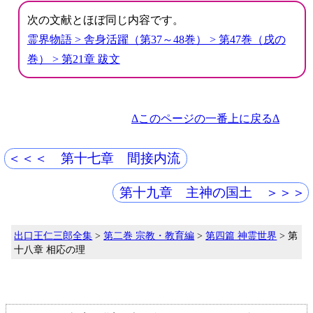
次の文献とほぼ同じ内容です。
霊界物語 > 舎身活躍（第37～48巻） > 第47巻（戌の
巻） > 第21章 跋文
Δこのページの一番上に戻るΔ
＜＜＜ 第十七章 間接内流
第十九章 主神の国土 ＞＞＞
出口王仁三郎全集
>
第二巻 宗教・教育編
>
第四篇 神霊世界
> 第
十八章 相応の理