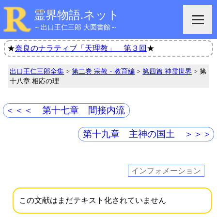
霊界物語.ネット
～出口王仁三郎 大図書館～
★
奈良のナラティブ「天理教」 第３回
★
出口王仁三郎全集
>
第二巻 宗教・教育編
>
第四篇 神霊世界
> 第
十八章 相応の理
＜＜＜ 第十七章 間接内流
第十九章 主神の国土 ＞＞＞
インフォメーション
この文献はまだテキスト化されていません