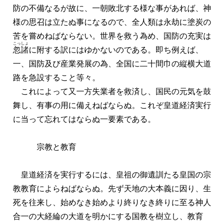
防の不備なるが故に、一朝敗北する様な事があれば、神
様の思召は立たぬ事になるので、全人類は永劫に塗炭の
苦を嘗めねばならない。世界を救う為め、国防の充実は
こっしょ
忽諸
に附する訳にはゆかないのである。即ち例えば、
一、国防及び産業発展の為、全国に二十間巾の縦横大道
路を急設すること等々。
これによって又一方失業者を救済し、国民の元気を鼓
舞し、有事の用に備えねばならぬ。これぞ皇道経済実行
に当って忘れてはならぬ一要素である。
宗教と教育
皇道経済を実行するには、皇祖の御遺訓たる皇国の宗
教教育によらねばならぬ。先ず天地の大本義に因り、生
死を往来し、始めなき始めより終りなき終りに至る神人
合一の大経綸の大道を明かにする国教を樹立し、教育