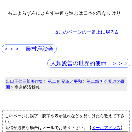
右によらず左によらず中道を進むは日本の教なりけり
Δこのページの一番上に戻るΔ
＜＜＜ 農村座談会
人類愛善の世界的使命 ＞＞＞
出口王仁三郎著作集
>
第二巻 変革と平和
>
第二部 社会批判の展
開
> 皇道経済我観
このページに誤字・脱字や表示乱れなどを見つけたら教えて下さ
い。
返信が必要な場合はメールでお送り下さい。【
メールアドレス
】