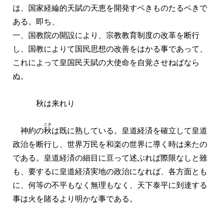
は、国家経綸的天賦の天恵を開発すベきものたるベきで
ある。即ち、
一、国教院の開設により、宗教教育制度の改革を断行
し、国教によりて国民思想の改善をはかる事であって、
これによって皇国民天賦の大使命を自覚させねばなら
ぬ。
秋は来れり
とき
神約の
秋
は既に熟している。皇道経済を確立して皇道
政治を断行し、世界万民を和楽の世界に導く時は来たの
である。皇道経済の細目に亘って述ぶれば際限なしと雖
も、要するに皇道経済実地の政治になれば、各方面とも
に、何等の不平もなく無理もなく、天下泰平に到達する
事は火を賭るより明かな事である。