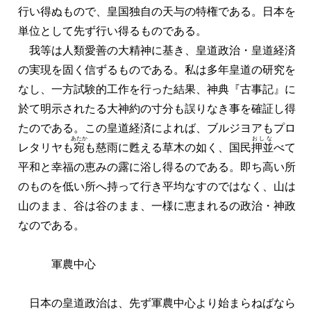
行い得ぬもので、皇国独自の天与の特権である。日本を
単位として先ず行い得るものである。
我等は人類愛善の大精神に基き、皇道政治・皇道経済
の実現を固く信ずるものである。私は多年皇道の研究を
なし、一方試験的工作を行った結果、神典『古事記』に
於て明示されたる大神約の寸分も誤りなき事を確証し得
たのである。この皇道経済によれば、ブルジヨアもプロ
あたか
おしな
レタリヤも
宛
も慈雨に甦える草木の如く、国民
押並
べて
平和と幸福の恵みの露に浴し得るのである。即ち高い所
のものを低い所へ持って行き平均なすのではなく、山は
山のまま、谷は谷のまま、一様に恵まれるの政治・神政
なのである。
軍農中心
日本の皇道政治は、先ず軍農中心より始まらねばなら