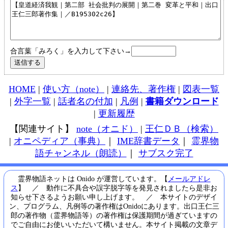
合言葉「みろく」を入力して下さい→
HOME
|
使い方（note）
|
連絡先、著作権
|
図表一覧
|
外字一覧
|
話者名の付加
|
凡例
|
書籍ダウンロード
|
更新履歴
【関連サイト】
note（オニド）
|
王仁ＤＢ（検索）
|
オニペディア（事典）
｜
IME辞書データ
｜
霊界物
語チャンネル（朗読）
｜
サブスク完了
霊界物語ネットは Onido が運営しています。【
メールアドレ
ス
】 ／ 動作に不具合や誤字脱字等を発見されましたら是非お
知らせ下さるようお願い申し上げます。 ／ 本サイトのデザイ
ン、プログラム、凡例等の著作権はOnidoにあります。出口王仁三
郎の著作物（霊界物語等）の著作権は保護期間が過ぎていますの
でご自由にお使いいただいて構いません。本サイト掲載の文章デ