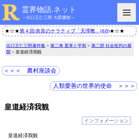
霊界物語.ネット
～出口王仁三郎 大図書館～
★☆★
第４回/奈良のナラティブ「天理教」(8/8)
★☆★
出口王仁三郎著作集
>
第二巻 変革と平和
>
第二部 社会批判の展
開
> 皇道経済我観
＜＜＜ 農村座談会
人類愛善の世界的使命 ＞＞＞
皇道経済我観
インフォメーション
皇道経済我観