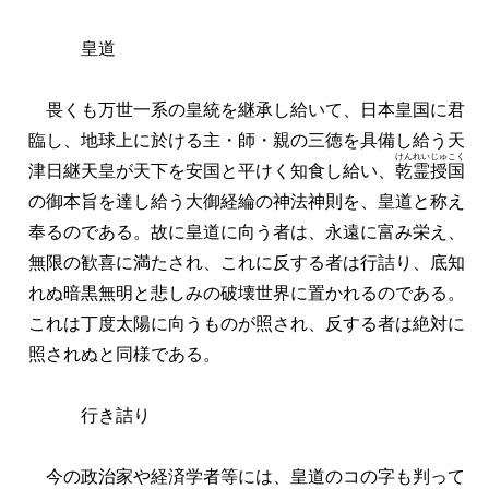
皇道
畏くも万世一系の皇統を継承し給いて、日本皇国に君
臨し、地球上に於ける主・師・親の三徳を具備し給う天
けんれいじゅこく
津日継天皇が天下を安国と平けく知食し給い、
乾霊授国
の御本旨を達し給う大御経綸の神法神則を、皇道と称え
奉るのである。故に皇道に向う者は、永遠に富み栄え、
無限の歓喜に満たされ、これに反する者は行詰り、底知
れぬ暗黒無明と悲しみの破壊世界に置かれるのである。
これは丁度太陽に向うものが照され、反する者は絶対に
照されぬと同様である。
行き詰り
今の政治家や経済学者等には、皇道のコの字も判って