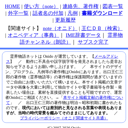
HOME
|
使い方（note）
|
連絡先、著作権
|
図表一覧
|
外字一覧
|
話者名の付加
|
凡例
|
書籍ダウンロード
|
更新履歴
【関連サイト】
note（オニド）
|
王仁ＤＢ（検索）
|
オニペディア（事典）
｜
IME辞書データ
｜
霊界物
語チャンネル（朗読）
｜
サブスク完了
霊界物語ネットは Onido が運営しています。【
メールアドレ
ス
】 ／ 動作に不具合や誤字脱字等を発見されましたら是非お
知らせ下さるようお願い申し上げます。 ／ 本サイトのデザイ
ン、プログラム、凡例等の著作権はOnidoにあります。出口王仁三
郎の著作物（霊界物語等）の著作権は保護期間が過ぎていますの
でご自由にお使いいただいて構いません。本サイト掲載の文章デ
ータや画像を大量に利用して独自サイトや電子書籍等を作製・発
表したい場合は、素材を直接提供することも可能ですので、運営
者Onidoにご相談ください。→「
本サイト掲載文献の著作権につい
て
」 ／ 出口王仁三郎の著作物は明治～昭和初期に書かれたも
のです。
現代においては差別的と見なされる言葉や表現もありま
すが、当時の時代背景を鑑みてそのままにしてあります。
／
プライバシーポリシー（オニド関連サイト共通）
(C) 2007-2026 Onido