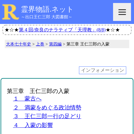
霊界物語.ネット
～出口王仁三郎 大図書館～
★☆★
第４回/奈良のナラティブ「天理教」(8/8)
★☆★
大本七十年史
>
上巻
>
第四編
> 第三章 王仁三郎の入蒙
インフォメーション
第三章 王仁三郎の入蒙
１ 蒙古へ
２ 満蒙をめぐる政治情勢
３ 王仁三郎一行の足どり
４ 入蒙の影響