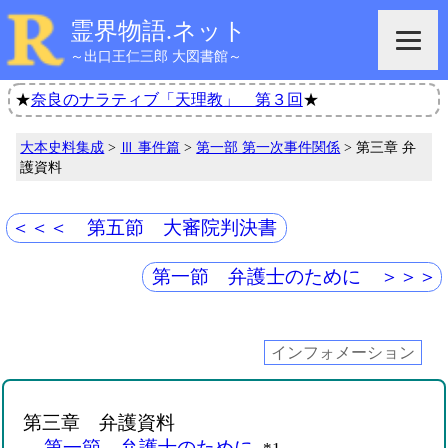
霊界物語.ネット
～出口王仁三郎 大図書館～
★
奈良のナラティブ「天理教」 第３回
★
大本史料集成
>
Ⅲ 事件篇
>
第一部 第一次事件関係
> 第三章 弁
護資料
＜＜＜ 第五節 大審院判決書
第一節 弁護士のために ＞＞＞
インフォメーション
第三章 弁護資料
第一節 弁護士のために