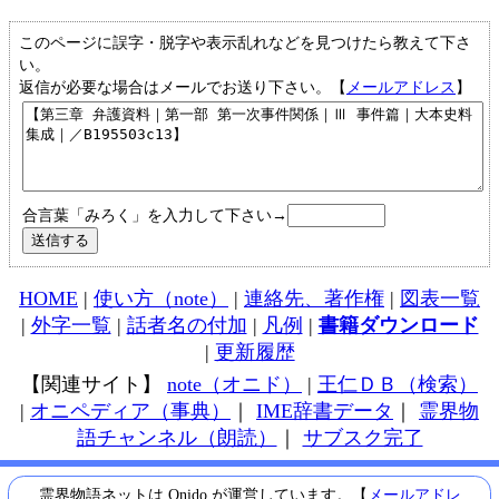
このページに誤字・脱字や表示乱れなどを見つけたら教えて下さ
い。
返信が必要な場合はメールでお送り下さい。【
メールアドレス
】
合言葉「みろく」を入力して下さい→
HOME
|
使い方（note）
|
連絡先、著作権
|
図表一覧
|
外字一覧
|
話者名の付加
|
凡例
|
書籍ダウンロード
|
更新履歴
【関連サイト】
note（オニド）
|
王仁ＤＢ（検索）
|
オニペディア（事典）
｜
IME辞書データ
｜
霊界物
語チャンネル（朗読）
｜
サブスク完了
霊界物語ネットは Onido が運営しています。【
メールアドレ