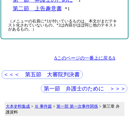
*1
第二節 上告趣意書
*1
（メニューの右肩に*1が付いているものは、本文がまだテキ
スト化されていないもの。*2は内容がほぼ同じ他のテキスト
があるもの。）
Δこのページの一番上に戻るΔ
＜＜＜ 第五節 大審院判決書
第一節 弁護士のために ＞＞＞
大本史料集成
>
Ⅲ 事件篇
>
第一部 第一次事件関係
> 第三章 弁
護資料