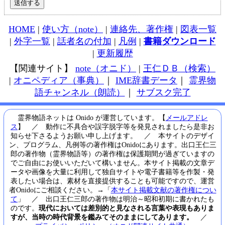
HOME
|
使い方（note）
|
連絡先、著作権
|
図表一覧
|
外字一覧
|
話者名の付加
|
凡例
|
書籍ダウンロード
|
更新履歴
【関連サイト】
note（オニド）
|
王仁ＤＢ（検索）
|
オニペディア（事典）
｜
IME辞書データ
｜
霊界物
語チャンネル（朗読）
｜
サブスク完了
霊界物語ネットは Onido が運営しています。【
メールアドレ
ス
】 ／ 動作に不具合や誤字脱字等を発見されましたら是非お
知らせ下さるようお願い申し上げます。 ／ 本サイトのデザイ
ン、プログラム、凡例等の著作権はOnidoにあります。出口王仁三
郎の著作物（霊界物語等）の著作権は保護期間が過ぎていますの
でご自由にお使いいただいて構いません。本サイト掲載の文章デ
ータや画像を大量に利用して独自サイトや電子書籍等を作製・発
表したい場合は、素材を直接提供することも可能ですので、運営
者Onidoにご相談ください。→「
本サイト掲載文献の著作権につい
て
」 ／ 出口王仁三郎の著作物は明治～昭和初期に書かれたも
のです。
現代においては差別的と見なされる言葉や表現もありま
すが、当時の時代背景を鑑みてそのままにしてあります。
／