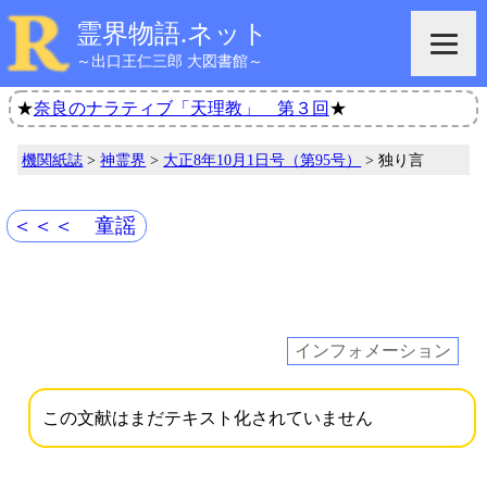
霊界物語.ネット
～出口王仁三郎 大図書館～
★
奈良のナラティブ「天理教」 第３回
★
機関紙誌
>
神霊界
>
大正8年10月1日号（第95号）
> 独り言
＜＜＜ 童謡
インフォメーション
この文献はまだテキスト化されていません