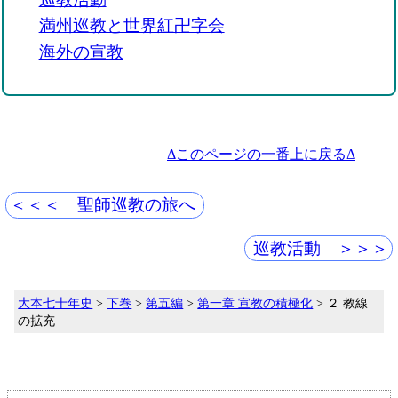
満州巡教と世界紅卍字会
海外の宣教
Δこのページの一番上に戻るΔ
＜＜＜ 聖師巡教の旅へ
巡教活動 ＞＞＞
大本七十年史
>
下巻
>
第五編
>
第一章 宣教の積極化
> ２ 教線
の拡充