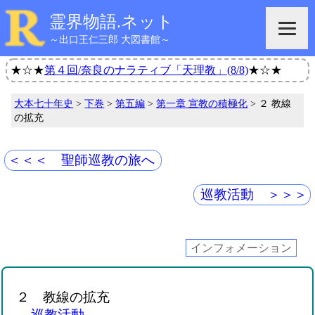
霊界物語.ネット
～出口王仁三郎 大図書館～
★☆★
第４回/奈良のナラティブ「天理教」(8/8)
★☆★
大本七十年史
>
下巻
>
第五編
>
第一章 宣教の積極化
> ２ 教線
の拡充
＜＜＜ 聖師巡教の旅へ
巡教活動 ＞＞＞
インフォメーション
２ 教線の拡充
巡教活動