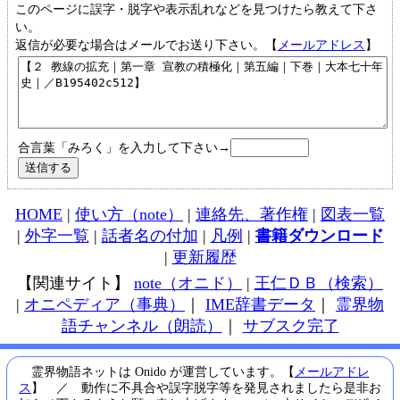
このページに誤字・脱字や表示乱れなどを見つけたら教えて下さ
い。
返信が必要な場合はメールでお送り下さい。【
メールアドレス
】
合言葉「みろく」を入力して下さい→
HOME
|
使い方（note）
|
連絡先、著作権
|
図表一覧
|
外字一覧
|
話者名の付加
|
凡例
|
書籍ダウンロード
|
更新履歴
【関連サイト】
note（オニド）
|
王仁ＤＢ（検索）
|
オニペディア（事典）
｜
IME辞書データ
｜
霊界物
語チャンネル（朗読）
｜
サブスク完了
霊界物語ネットは Onido が運営しています。【
メールアドレ
ス
】 ／ 動作に不具合や誤字脱字等を発見されましたら是非お