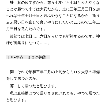
答
其の位ですから、愈々七年七月七日と云ふやうな
ことが起つて来ては大変だから、之に三年三月三日を加
へれば十年十月十日と云ふやうなことになるから、斯う
云ふ悪い日を直して良いやうにしたいと云ふので三年三
月三日を選んだのです。
綾部では七日……六日からいつも祈祷するのです。神
様が御集りになつて……。
［＃●争点 ミロク菩薩］
問
それで昭和三年二月の上旬からミロク大祭の準備
をして居つたのか。
答
して居つたと思ひます。
私は直接携はつて居りませぬけれども、やつて居つた
と思ひます。