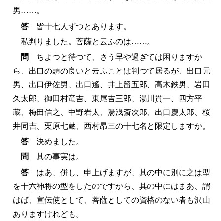
男……。
答
皆十七人ずつとあります。
私判りました。菩薩と云ふのは……。
問
ちよつと待つて、さう早や過ぎては困りますか
ら、出口の頭の良いと云ふことは判つて居るが、出口元
男、出口伊佐男、出口遙、井上留五郎、高木鉄男、岩田
久太郎、御田村竜吉、東尾吉三郎、湯川貫一、四方平
蔵、梅田信之、中野岩太、湯浅斎次郎、出口慶太郎、桜
井同吉、栗原七蔵、西村昂三の十七名と限定しますか。
答
決めました。
問
其の事実は。
答
はあ、併し、申上げますが、其の中に別に之は型
を十六神将の型をしたのですから、其の中にはまあ、謂
はば、宣伝使として、菩薩としての資格のない者も沢山
ありますけれども。