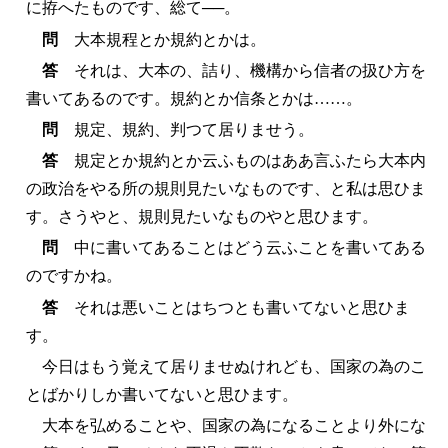
に拵へたものです、総て──。
問
大本規程とか規約とかは。
答
それは、大本の、詰り、機構から信者の扱ひ方を
書いてあるのです。規約とか信条とかは……。
問
規定、規約、判つて居りませう。
答
規定とか規約とか云ふものはああ言ふたら大本内
の政治をやる所の規則見たいなものです、と私は思ひま
す。さうやと、規則見たいなものやと思ひます。
問
中に書いてあることはどう云ふことを書いてある
のですかね。
答
それは悪いことはちつとも書いてないと思ひま
す。
今日はもう覚えて居りませぬけれども、国家の為のこ
とばかりしか書いてないと思ひます。
大本を弘めることや、国家の為になることより外にな