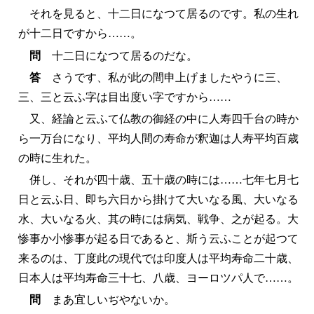
それを見ると、十二日になつて居るのです。私の生れ
が十二日ですから……。
問
十二日になつて居るのだな。
答
さうです、私が此の間申上げましたやうに三、
三、三と云ふ字は目出度い字ですから……
又、経論と云ふて仏教の御経の中に人寿四千台の時か
ら一万台になり、平均人間の寿命が釈迦は人寿平均百歳
の時に生れた。
併し、それが四十歳、五十歳の時には……七年七月七
日と云ふ日、即ち六日から掛けて大いなる風、大いなる
水、大いなる火、其の時には病気、戦争、之が起る。大
惨事か小惨事が起る日であると、斯う云ふことが起つて
来るのは、丁度此の現代では印度人は平均寿命二十歳、
日本人は平均寿命三十七、八歳、ヨーロツパ人で……。
問
まあ宜しいぢやないか。