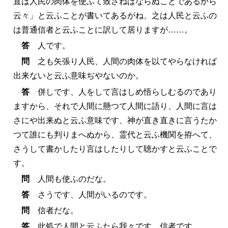
直は人民の肉体を使ふて致さねばならぬことであるから
云々」と云ふことが書いてあるがね、之は人民と云ふの
は普通信者と云ふことに訳して居りますが……。
答
人です。
問
之も矢張り人民、人間の肉体を以てやらなければ
出来ないと云ふ意味ぢやないのか。
答
併しです、人をして言はしめ悟らしむるのであり
ますから、それで人間に懸つて人間に語り、人間に言は
さにや出来ぬと云ふ意味です、神が直き直きに言うたか
つて誰にも判りまへぬから、霊代と云ふ機関を拵へて、
さうして書かしたり言はしたりして聴かすと云ふことで
す。
問
人間も使ふのだな。
答
さうです、人間がいるのです。
問
信者だな。
答
此処で人間と云ふたら我々です。信者です。