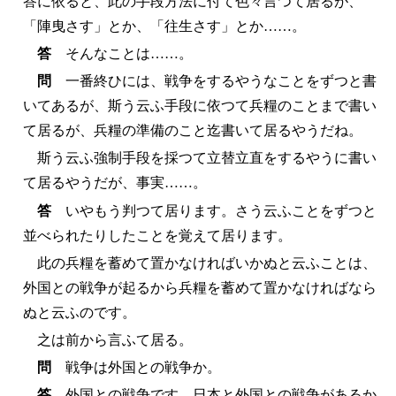
答に依ると、此の手段方法に付て色々言つて居るが、
「陣曳さす」とか、「往生さす」とか……。
答
そんなことは……。
問
一番終ひには、戦争をするやうなことをずつと書
いてあるが、斯う云ふ手段に依つて兵糧のことまで書い
て居るが、兵糧の準備のこと迄書いて居るやうだね。
斯う云ふ強制手段を採つて立替立直をするやうに書い
て居るやうだが、事実……。
答
いやもう判つて居ります。さう云ふことをずつと
並べられたりしたことを覚えて居ります。
此の兵糧を蓄めて置かなければいかぬと云ふことは、
外国との戦争が起るから兵糧を蓄めて置かなければなら
ぬと云ふのです。
之は前から言ふて居る。
問
戦争は外国との戦争か。
答
外国との戦争です。日本と外国との戦争があるか