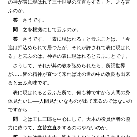
の神が表に現はれて三千世界の立直をする」と、之を言
ふのか。
答
さうです。
問
之を根拠にして云ふのか。
答
さうです、「表に現はれる」と云ふことは、「今
迄は押込められて居つたが、それが許されて表に現はれ
る」と云ふのは。神界の表に現はれると云ふことです。
さうして、それが其の教を弘められたら、所謂世界
が……皆の精神が直つて来れば此の世の中の改良も出来
ると云ふ意味です。
表に現はれると云ふた所で、何も神ですから人間の身
体見たいに──人間見たいなものが出て来るのではないの
ですから……。
問
之は王仁三郎を中心にして、大本の役員信者の協
力に依つて、立替立直をするのぢやないのか。