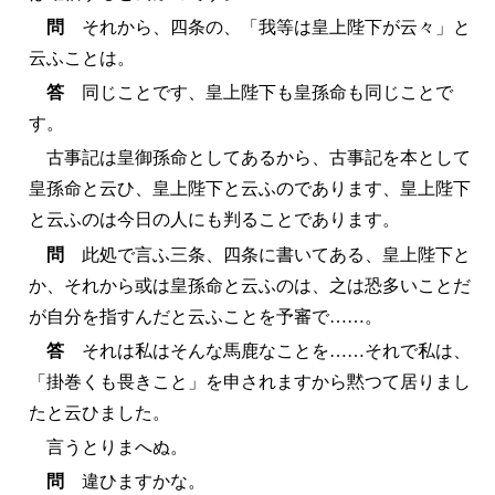
問
それから、四条の、「我等は皇上陛下が云々」と
云ふことは。
答
同じことです、皇上陛下も皇孫命も同じことで
す。
古事記は皇御孫命としてあるから、古事記を本として
皇孫命と云ひ、皇上陛下と云ふのであります、皇上陛下
と云ふのは今日の人にも判ることであります。
問
此処で言ふ三条、四条に書いてある、皇上陛下と
か、それから或は皇孫命と云ふのは、之は恐多いことだ
が自分を指すんだと云ふことを予審で……。
答
それは私はそんな馬鹿なことを……それで私は、
「掛巻くも畏きこと」を申されますから黙つて居りまし
たと云ひました。
言うとりまへぬ。
問
違ひますかな。