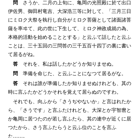
問
さうか、二月の上旬に、亀岡の光照殿に於て出口
伊佐男、御田村竜吉、大深浩三等に対して、「三月三日
にミロク大祭を執行し自分がミロク菩薩として諸面諸菩
薩を率ヰて、此の世に下生して、ミロク神政成就の為、
本格的活動を始めることとする」と云ふて話したと云ふ
ことは、三十五回の三問答の三千五百十四丁の裏に書い
て居るがね。
答
それを、私は話したかどうか知りませぬ。
問
準備を命じた、と云ふことになつて居るがな。
答
それは誰が準備したか知りませぬけれども、其の
時に言ふたかどうかそれを覚えて居らぬのですわ。
それでも、向ふから「さうぢやないか」と言はれたか
ら、「さうです」と言ふたけれども、大深とか宇智麿と
か亀岡に居つたのが若し言ふたら、其の連中が近くに居
つたから、さう言ふたらうと云ふ位のことを言ふ
た……。