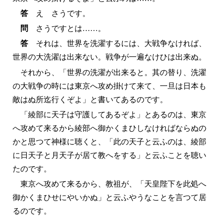
答
えゝさうです。
問
さうですとは……。
答
それは、世界を洗濯するには、大戦争なければ、
世界の大洗濯は出来ない。戦争が一遍なけひは出来ぬ。
それから、「世界の洗濯が出来ると。其の替り、洗濯
の大戦争の時には東京へ攻め掛けて来て、一旦は日本も
敵はぬ所迄行くぞよ」と書いてあるのです。
「綾部に天子は守護してあるぞよ」とあるのは、東京
へ攻めて来るから綾部へ御かくまひしなければならぬの
かと思つて神様に聴くと、「此の天子と云ふのは、綾部
に日天子と月天子が居て教へをする」と云ふことを聴い
たのです。
東京へ攻めて来るから、教祖が、「天皇陛下を此処へ
御かくまひせにやいかぬ」と云ふやうなことを言つて居
るのです。