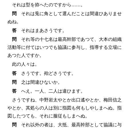
それは型を拵へたのですから……。
問
それは兎に角として選んだことは間違ひありませ
ぬね。
答
それはまあさうです。
問
それ等の十七名は最高幹部であつて、大本の組織
活動等に付てはいつでも協議に参与し、指導する立場に
あつた人ですか。
此の人々は。
答
さうです。殆どさうです。
問
之は間違ひないか。
答
へえ。一人、二人は違ひます。
さうですね、中野岩太やとか出口遙やとか、梅田信之
やとか、其処らの人は別に指図も何もしやしまへぬ。指
図したつても、それに服従もしまへぬ。
問
それ以外の者は、大抵、最高幹部として協議に与