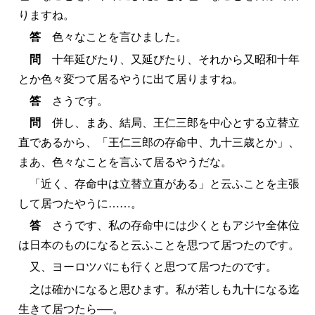
りますね。
答
色々なことを言ひました。
問
十年延びたり、又延びたり、それから又昭和十年
とか色々変つて居るやうに出て居りますね。
答
さうです。
問
併し、まあ、結局、王仁三郎を中心とする立替立
直であるから、「王仁三郎の存命中、九十三歳とか」、
まあ、色々なことを言ふて居るやうだな。
「近く、存命中は立替立直がある」と云ふことを主張
して居つたやうに……。
答
さうです、私の存命中には少くともアジヤ全体位
は日本のものになると云ふことを思つて居つたのです。
又、ヨーロツバにも行くと思つて居つたのです。
之は確かになると思ひます。私が若しも九十になる迄
生きて居つたら──。