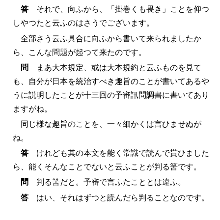
答
それで、向ふから、「掛巻くも畏き」ことを仰つ
しやつたと云ふのはさうでございます。
全部さう云ふ具合に向ふから書いて来られましたか
ら、こんな問題が起つて来たのです。
問
まあ大本規定、或は大本規約と云ふものを見て
も、自分が日本を統治すべき趣旨のことが書いてあるや
うに説明したことが十三回の予審訊問調書に書いてあり
ますがね。
同じ様な趣旨のことを、一々細かくは言ひませぬが
ね。
答
けれども其の本文を能く常識で読んで貰ひました
ら、能くそんなことでないと云ふことが判る筈です。
問
判る筈だと。予審で言ふたこととは違ふ。
答
はい、それはずつと読んだら判ることなのです。