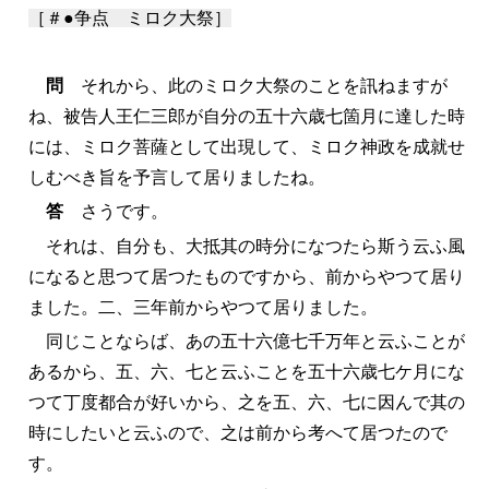
［＃●争点 ミロク大祭］
問
それから、此のミロク大祭のことを訊ねますが
ね、被告人王仁三郎が自分の五十六歳七箇月に達した時
には、ミロク菩薩として出現して、ミロク神政を成就せ
しむべき旨を予言して居りましたね。
答
さうです。
それは、自分も、大抵其の時分になつたら斯う云ふ風
になると思つて居つたものですから、前からやつて居り
ました。二、三年前からやつて居りました。
同じことならば、あの五十六億七千万年と云ふことが
あるから、五、六、七と云ふことを五十六歳七ケ月にな
つて丁度都合が好いから、之を五、六、七に因んで其の
時にしたいと云ふので、之は前から考へて居つたので
す。