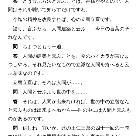
答
どう云ふ方法と云ふことは、神様がやるので、人
間はそれを聴いて知らすだけですわ。
今迄の精神を改良すれば、心の立替立直です。
詰り、言ふたら、人間建築と云ふ……今日の言葉のそ
れなんです。
問
ちよつともう一遍。
答
人間の建築と云ふことを、今のハイカラが言ひま
つしやろ。それ見たいなもので立派な人間を拵へると云
ふ意味なのです。
立替立直は、それは人間が……。
問
人間と云ふより世の中を……。
答
それは、人間が出来なければ、世の中の立替なん
と云ふものは出来まへぬから──世の中には人間と云ふも
のがあるのです。
問
併しね、宜いか、此の王仁三郎の四十一回の一問