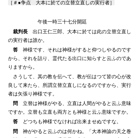
［＃●争点 大本に於ての立替立直しの実行者］
午後一時三十七分開廷
裁判長
出口王仁三郎、大本に於ては此の立替立直し
の実行者は誰か。
答
神様です、それは神様がすると仰つしやるのです
から、それを詰り、霊代たる出口に知らすと云ふのであ
りますから。
さうして、其の教を伝へて、教が伝はつて皆の心が改
良して来たら、所謂立替立直しになるのですから、実行
者は矢張り神様です。
問
立替は神様がやる、立直は人間がやると云ふ意味
ですか。立替も立直も両方とも神様と云ふ意味ですか。
答
どつちも神様でなければ出来ませぬですな。
問
神がやると云ふのは何かね。「大本神諭の天之巻