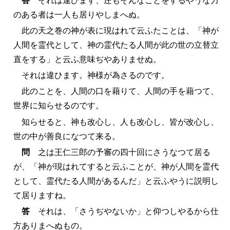
答
それは違ひます、迚もそんなことをするやうな力
のある者は一人も居りやしまへぬ。
此の天之巻の神が表に現はれて云ふたことは、「神が
人間を霊代として、神の霊代たる人間が此の世の立替立
直をする」と云ふ意味ぢやありませぬ。
それは違ひます。神様が為さるのです。
此のことを、人間の口を藉りて、人間の手を藉つて、
世界に知らせるのです。
知らせると、神も改心し、人も改心し、皆が改心し、
世の中が善良になつて来る。
問
之は王仁三郎の予審の四十回にさうなつて居る
が、「神が現はれてすると云ふことが、神が人間を霊代
として、霊代たる人間があるんだ」と云ふやうに説明し
て居りますね。
答
それは、「さうぢやないか」と仰つしやるから仕
方ありまへぬもの。