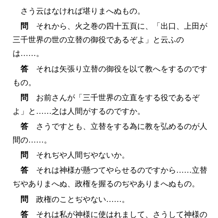
さう云はなければ堪りまへぬもの。
問
それから、火之巻の四十五頁に、「出口、上田が
三千世界の世の立替の御役であるぞよ」と云ふの
は……。
答
それは矢張り立替の御役を以て教へをするのです
もの。
問
お前さんが「三千世界の立直をする役であるぞ
よ」と……之は人間がするのですか。
答
さうですとも、立替をする為に教を弘めるのが人
間の……。
問
それぢや人間ぢやないか。
答
それは神様が懸つてやらせるのですから……立替
ぢやありまへぬ、政権を握るのぢやありまへぬもの。
問
政権のことぢやない……。
答
それは私が神様に使はれまして、さうして神様の