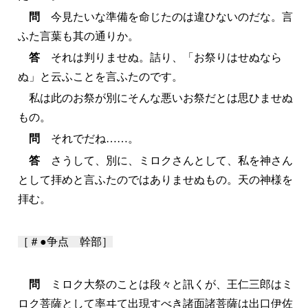
問
今見たいな準備を命じたのは違ひないのだな。言
ふた言葉も其の通りか。
答
それは判りませぬ。詰り、「お祭りはせぬなら
ぬ」と云ふことを言ふたのです。
私は此のお祭が別にそんな悪いお祭だとは思ひませぬ
もの。
問
それでだね……。
答
さうして、別に、ミロクさんとして、私を神さん
として拝めと言ふたのではありませぬもの。天の神様を
拝む。
［＃●争点 幹部］
問
ミロク大祭のことは段々と訊くが、王仁三郎はミ
ロク菩薩として率ヰて出現すべき諸面諸菩薩は出口伊佐