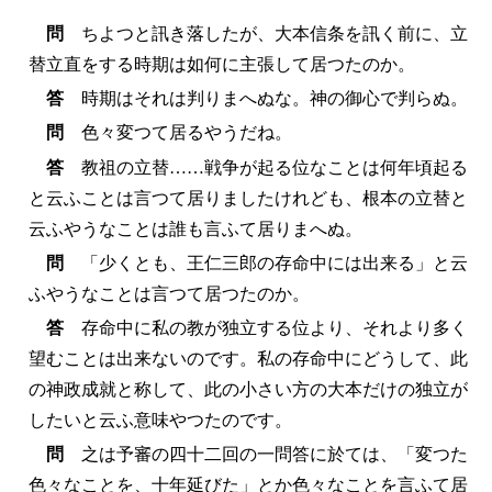
問
ちよつと訊き落したが、大本信条を訊く前に、立
替立直をする時期は如何に主張して居つたのか。
答
時期はそれは判りまへぬな。神の御心で判らぬ。
問
色々変つて居るやうだね。
答
教祖の立替……戦争が起る位なことは何年頃起る
と云ふことは言つて居りましたけれども、根本の立替と
云ふやうなことは誰も言ふて居りまへぬ。
問
「少くとも、王仁三郎の存命中には出来る」と云
ふやうなことは言つて居つたのか。
答
存命中に私の教が独立する位より、それより多く
望むことは出来ないのです。私の存命中にどうして、此
の神政成就と称して、此の小さい方の大本だけの独立が
したいと云ふ意味やつたのです。
問
之は予審の四十二回の一問答に於ては、「変つた
色々なことを、十年延びた」とか色々なことを言ふて居