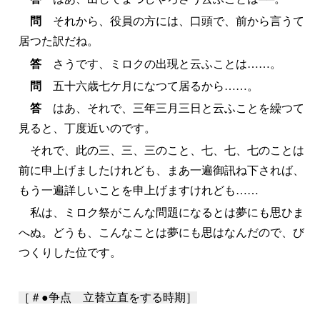
問
それから、役員の方には、口頭で、前から言うて
居つた訳だね。
答
さうです、ミロクの出現と云ふことは……。
問
五十六歳七ケ月になつて居るから……。
答
はあ、それで、三年三月三日と云ふことを繰つて
見ると、丁度近いのです。
それで、此の三、三、三のこと、七、七、七のことは
前に申上げましたけれども、まあ一遍御訊ね下されば、
もう一遍詳しいことを申上げますけれども……
私は、ミロク祭がこんな問題になるとは夢にも思ひま
へぬ。どうも、こんなことは夢にも思はなんだので、び
つくりした位です。
［＃●争点 立替立直をする時期］