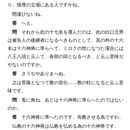
り、指導の立場にある人ですかね。
間違ひないね。
答
へえ。
問
それから此の十七名を選んだのは、此の出口元男
は被告人の後継者になるべきものとして、其の外の十六
名は十六神将に準らへて、ミロクの世になつた場合には
八王八頭と云ふて、各部の頭となるべき、と云ふ意味ぢ
やないのですか。
答
さうぢやありまへぬ。
之は菩薩となつて教の宣伝……教の柱になると云ふ意
味です。
問
兎に角ね、あとは十六神将に準らへたのではない
のか。
答
十六神将に準へたのです。布教させる為ですわ。
仏教の十六神将は仏教を弘める為の十六神将です。