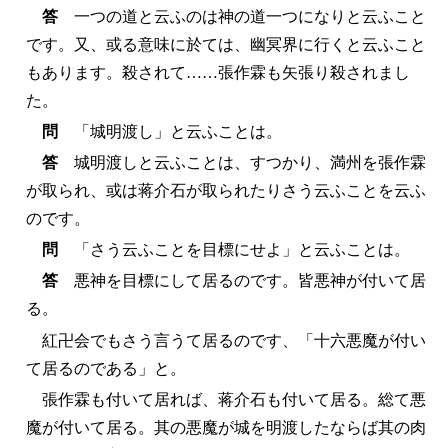
答
一つの道と云ふのは神の道一つになりと云ふこと
です。又、或る意味に於ては、幽冥界に行くと云ふこと
もあります。殺されて……張作霖も矢張り殺されまし
た。
問
「城明渡し」と云ふことは。
答
城明渡しと云ふことは、すつかり、満州を張作霖
が取られ、或は蒋介石が取られたりさう云ふことを云ふ
のです。
問
「さう云ふことを目標にせよ」と云ふことは。
答
悪神を目標にして居るのです。皆悪神が付いて居
る。
紅卍会でもさう言うて居るのです、「十六悪魔が付い
て居るのである」と。
張作霖も付いて居れば、蒋介石も付いて居る。総て悪
魔が付いて居る。其の悪魔が城を明渡したならば其の肉