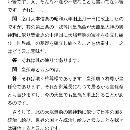
い筈です。又、そんな不逞や不敬なことも書いてない筈
です、それは──。
問
之は大本信条の昭和八年旧正月一日に改正したの
ですが、其の第三条の「我等は皇孫命が天照皇大神の御
神勅に依り豊葦原の中津国に天壌無窮の宝祚を樹立し給
ひ、世界統一の基礎を確立し給へることを信奉す。」之
はどう云ふ意味だ。
答
それは其の通りであります。
問
皇孫命と云ふのは。
答
それは瓊々杵尊様であります、皇孫瓊々杵尊が皇
孫命であります、それが御延長になつて居るから皇孫命
とも言ひますし、今の天皇でも皇孫と申上げることがあ
るのです。
さうして、此の天壌無窮の御神勅に依つて日本の国を
統治し給ひ、世界の国々を統治し給ふと云ふことを我々
は確信すると云ふのです。