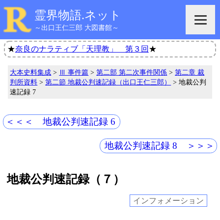
霊界物語.ネット
～出口王仁三郎 大図書館～
★
奈良のナラティブ「天理教」 第３回
★
大本史料集成
>
Ⅲ 事件篇
>
第二部 第二次事件関係
>
第二章 裁
判所資料
>
第二節 地裁公判速記録（出口王仁三郎）
> 地裁公判
速記録 7
＜＜＜ 地裁公判速記録 6
地裁公判速記録 8 ＞＞＞
地裁公判速記録（７）
インフォメーション