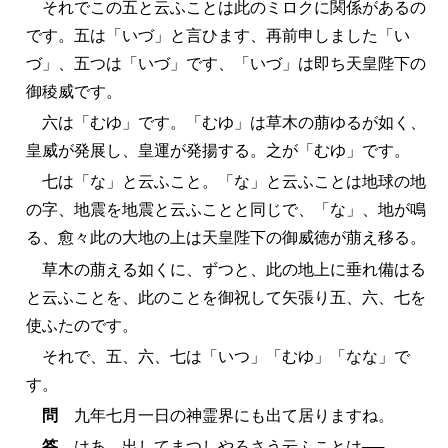
それでこの五と云ふことは此のミロクに関係があるの
です。五は「いづ」と言ひます、再前申しました「い
づ」、五つは「いづ」です、「いづ」は即ち天皇陛下の
御稜威です。
六は「むゆ」です。「むゆ」は草木の萠ゆるが如く、
皇威が発展し、皇運が発揚する。之が「むゆ」です。
七は「な」と云ふこと。「な」と云ふことは地球の地
の字、地震を地震と云ふことと同じで、「な」、地が鳴
る、愈々此の大地の上は天皇陛下の御威徳が萠え移る。
草木の萠える如くに、ずつと、此の地上に垂れ備はる
と云ふことを、此のことを御祝して矢張り五、六、七を
使ふたのです。
それで、五、六、七は「いつ」「むゆ」「なな」で
す。
問
九年七月一日の神霊界にも出て居りますね。
答
はあ、出してまつしやろさう云ふことは──。