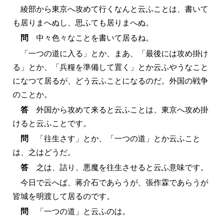
綾部から東京へ攻めて行くなんと云ふことは、書いて
も居りまへぬし、思ふても居りまへぬ。
問
中々色々なことを書いて居るね。
「一つの道に入る」とか、まあ、「最後には攻め掛け
る」とか、「兵糧を準備して置く」とか云ふやうなこと
になつて居るが、どう云ふことになるのだ。外国の戦争
のことか。
答
外国から攻めて来ると云ふことは、東京へ攻め掛
けると云ふことです。
問
「往生さす」とか、「一つの道」とか云ふこと
は、之はどうだ。
答
之は、詰り、悪魔を往生させると云ふ意味です。
今日で云へば、蒋介石であらうが、張作霖であらうが
皆城を明渡して居るのです。
問
「一つの道」と云ふのは。