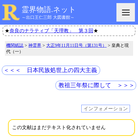
霊界物語.ネット
～出口王仁三郎 大図書館～
★
奈良のナラティブ「天理教」 第３回
★
機関紙誌
>
神霊界
>
大正9年11月11日号（第131号）
> 皇典と現
代（一）
＜＜＜ 日本民族処世上の四大主義
教祖三年祭に際して ＞＞＞
インフォメーション
この文献はまだテキスト化されていません