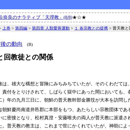
/奈良のナラティブ「天理教」(8/8)
★☆★
>
上巻
>
第四編
>
第四章 人類愛善運動
>
１ 各宗教との提携
> 普天教
釈後の動向
(B)
と回教徒との関係
は、雄大な構想と冒険にみちみちていたが、そのくわだては
、責付をとりけされて、しばらく獄中にあった間においても、
二）年の九月三日に、朝鮮の普天教幹部金勝玟が大本を訪問し
朝鮮慶尚南道井邑郡に本部をもつ、あたらしい宗教団体であ
いに密接となり、松村真澄・安藤唯夫の両人が普天教に派遣さ
た。普天教の教主は、これまで世にかくれていたが、神助によ