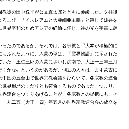
回教徒の田中逸平が公文直太郎とともに参綾した。タ拝後
よろこび、「イスレアムと大亜細亜主義」と題して雄弁を
に世界平和のためアジアの経綸に任じ、神の光を宇宙に輝
いったのであるが、それでは、各宗教と〝大本が積極的に
にもふれたように、入蒙の挙は、『霊界物語』に示された
ていた。王仁三郎の入蒙にさいし洮南で、大正一三年三月
行くかな〟というのがあるが、側近の人々は、まず蒙古に
は中国の五台山で世界宗教会議をひらいて、各宗教の連合
の世界遍歴のくだりとも符合するものであった。つまり、
世界連合をつくりあげることが、各宗教との提携にも、そ
、一九二五（大正一四）年五月の世界宗教連合会の成立を