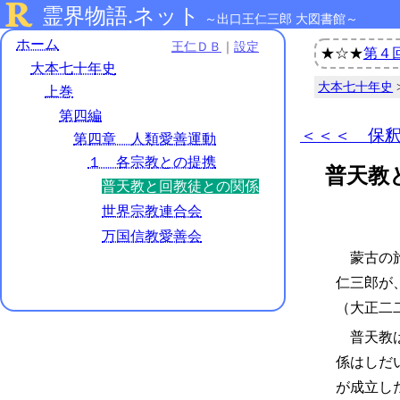
霊界物語.ネット
～出口王仁三郎 大図書館～
ホーム
王仁ＤＢ
｜
設定
★☆★
第４回
大本七十年史
大本七十年史
上巻
第四編
＜＜＜ 保
第四章 人類愛善運動
１ 各宗教との提携
普天教
普天教と回教徒との関係
世界宗教連合会
万国信教愛善会
蒙古の旅
仁三郎が
（大正二
普天教は
係はしだ
が成立し