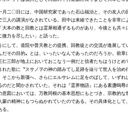
月二〇日には、中国研究家であった石山福治と、その友人の
で三人の講演がなされている。田中は来綾できたことを非常に
「大本の教と回教とは霊犀相通ずるものがあり、今後とも共々
に微力を尽したい」と語った。
にして、道院や普天教との提携、回教徒との交流が進展して
んだその目的〟とは、いったいなんであったのだろうか。前章
王仁三郎が地上においておこなう一例だと信者たちはうけとめ
まれた歌に〝スサノヲの神の踏みてし足跡を辿りて世人を治め
、そこから新彊へ、さらにエルサレムに足をのばして、いずれ
るのだと聞かされていた。それは『霊界物語』にある素盞嗚尊
の意図においては、万教同根の基本思想にもとづき、宗教的な
入蒙の精神にもつらぬかれていたのである。その具体化として
ある。