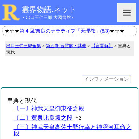
霊界物語.ネット
～出口王仁三郎 大図書館～
★☆★
第４回/奈良のナラティブ「天理教」(8/8)
★☆★
出口王仁三郎全集
>
第五巻 言霊解・其他
>
【言霊解】
> 皇典と
現代
インフォメーション
皇典と現代
〔一〕神武天皇御東征之段
〔二〕黄泉比良坂之段
*2
〔三〕神武天皇高佐士野行幸と神沼河耳命之
段