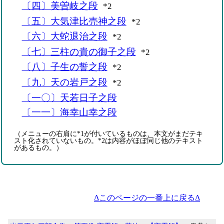
〔四〕美曽岐之段
*2
〔五〕大気津比売神之段
*2
〔六〕大蛇退治之段
*2
〔七〕三柱の貴の御子之段
*2
〔八〕子生の誓之段
*2
〔九〕天の岩戸之段
*2
〔一〇〕天若日子之段
〔一一〕海幸山幸之段
（メニューの右肩に*1が付いているものは、本文がまだテキ
スト化されていないもの。*2は内容がほぼ同じ他のテキスト
があるもの。）
Δこのページの一番上に戻るΔ