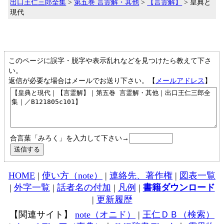
出口王仁三郎全集
>
第五巻 言霊解・其他
>
【言霊解】
> 皇典と
現代
このページに誤字・脱字や表示乱れなどを見つけたら教えて下さ
い。
返信が必要な場合はメールでお送り下さい。【
メールアドレス
】
合言葉「みろく」を入力して下さい→
HOME
|
使い方（note）
|
連絡先、著作権
|
図表一覧
|
外字一覧
|
話者名の付加
|
凡例
|
書籍ダウンロード
|
更新履歴
【関連サイト】
note（オニド）
|
王仁ＤＢ（検索）