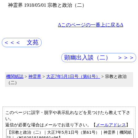
神霊界 1918/05/01 宗教と政治（二）
Δこのページの一番上に戻るΔ
＜＜＜ 文苑
顕幽出入談（二） ＞＞＞
機関紙誌
>
神霊界
>
大正7年5月1日号（第61号）
> 宗教と政治
（二）
このページに誤字・脱字や表示乱れなどを見つけたら教えて下さ
い。
返信が必要な場合はメールでお送り下さい。【
メールアドレス
】