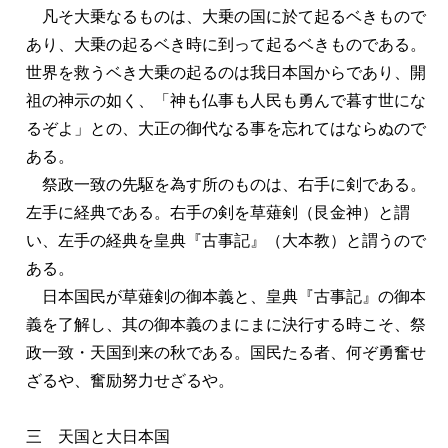
凡そ大乗なるものは、大乗の国に於て起るベきもので
あり、大乗の起るベき時に到って起るベきものである。
世界を救うベき大乗の起るのは我日本国からであり、開
祖の神示の如く、「神も仏事も人民も勇んで暮す世にな
るぞよ」との、大正の御代なる事を忘れてはならぬので
ある。
祭政一致の先駆を為す所のものは、右手に剣である。
左手に経典である。右手の剣を草薙剣（艮金神）と謂
い、左手の経典を皇典『古事記』（大本教）と謂うので
ある。
日本国民が草薙剣の御本義と、皇典『古事記』の御本
義を了解し、其の御本義のまにまに決行する時こそ、祭
政一致・天国到来の秋である。国民たる者、何ぞ勇奮せ
ざるや、奮励努力せざるや。
三 天国と大日本国