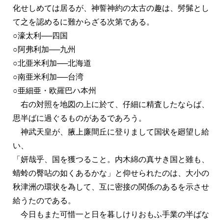
化せしめては居るが、神誓神約の太古の趣は、髣髴とし
て之を認めるに難からざる次第である。
○濠太利──四国
○阿弗利加──九州
○北亜米利加──北海道
○南亜米利加──台湾
○亜細亜・欧羅巴ハ本州
右の対照を地図の上に於て、仔細に精査したならば、
思半ばに過ぐるものがあるであろう。
神武天皇が、腋上廉間丘に登りまして国状を廻望し給
い、
「妍哉乎、国を獲つること。内木綿の真サき国と雖も、
蜻蛉の臀呫の如くあるかな」と仰せられたのは、大小の
秋津洲の環状を為して、互に密接の関係のあるを示させ
給うたのである。
今日もまた可惜一と日を暮しけりおもふ手業の半ばな