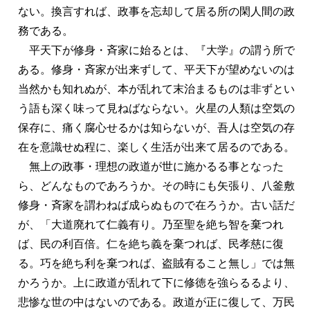
ない。換言すれば、政事を忘却して居る所の閑人間の政
務である。
平天下が修身・斉家に始るとは、『大学』の謂う所で
ある。修身・斉家が出来ずして、平天下が望めないのは
当然かも知れぬが、本が乱れて末治まるものは非ずとい
う語も深く味って見ねばならない。火星の人類は空気の
保存に、痛く腐心せるかは知らないが、吾人は空気の存
在を意識せぬ程に、楽しく生活が出来て居るのである。
無上の政事・理想の政道が世に施かるる事となった
ら、どんなものであろうか。その時にも矢張り、八釜敷
修身・斉家を謂わねば成らぬもので在ろうか。古い話だ
が、「大道廃れて仁義有り。乃至聖を絶ち智を棄つれ
ば、民の利百倍。仁を絶ち義を棄つれば、民孝慈に復
る。巧を絶ち利を棄つれば、盗賊有ること無し」では無
かろうか。上に政道が乱れて下に修徳を強らるるより、
悲惨な世の中はないのである。政道が正に復して、万民