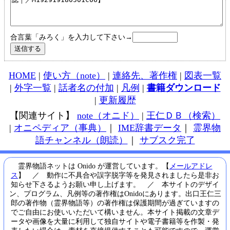
合言葉「みろく」を入力して下さい→
HOME
|
使い方（note）
|
連絡先、著作権
|
図表一覧
|
外字一覧
|
話者名の付加
|
凡例
|
書籍ダウンロード
|
更新履歴
【関連サイト】
note（オニド）
|
王仁ＤＢ（検索）
|
オニペディア（事典）
｜
IME辞書データ
｜
霊界物
語チャンネル（朗読）
｜
サブスク完了
霊界物語ネットは Onido が運営しています。【
メールアドレ
ス
】 ／ 動作に不具合や誤字脱字等を発見されましたら是非お
知らせ下さるようお願い申し上げます。 ／ 本サイトのデザイ
ン、プログラム、凡例等の著作権はOnidoにあります。出口王仁三
郎の著作物（霊界物語等）の著作権は保護期間が過ぎていますの
でご自由にお使いいただいて構いません。本サイト掲載の文章デ
ータや画像を大量に利用して独自サイトや電子書籍等を作製・発