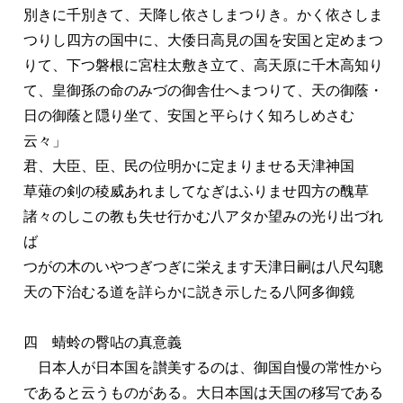
別きに千別きて、天降し依さしまつりき。かく依さしま
つりし四方の国中に、大倭日高見の国を安国と定めまつ
りて、下つ磐根に宮柱太敷き立て、高天原に千木高知り
て、皇御孫の命のみづの御舎仕へまつりて、天の御蔭・
日の御蔭と隠り坐て、安国と平らけく知ろしめさむ
云々」
君、大臣、臣、民の位明かに定まりませる天津神国
草薙の剣の稜威あれましてなぎはふりませ四方の醜草
諸々のしこの教も失せ行かむ八アタか望みの光り出づれ
ば
つがの木のいやつぎつぎに栄えます天津日嗣は八尺勾聰
天の下治むる道を詳らかに説き示したる八阿多御鏡
四 蜻蛉の臀呫の真意義
日本人が日本国を讃美するのは、御国自慢の常性から
であると云うものがある。大日本国は天国の移写である