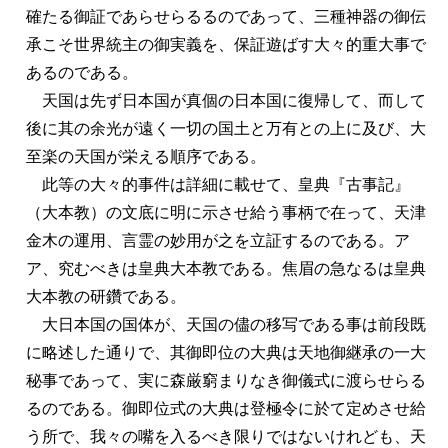
確たる御証であらせらるるのであって、三種神器の御伝
承こそ世界統主の御実義を、保証遊ばす大々的重大事で
あるのである。
天国は先ず日本国が真個の日本国に復帰して、而して
後に其の余光が遠く一切の国土と万有との上に及び、大
至楽の天国が栄える順序である。
此等の大々的事件は詳細に載せて、皇典『古事記』
（大本教）の文底に明に示させ給う事柄で在って、天津
金木の運用、言霊の妙用が之を立証するのである。ア
ア、究むべきは皇典大本教である。焦眉の急なるは皇典
大本教の研鑽である。
大日本国の国体が、天国の儘の移写である事は前段既
に略述した通りで、其御即位の大典は天地御継承の一大
秘事であって、実に森厳窮まりなき御儀式に渡らせらる
るのである。御即位式の大典は登極令に於て定めさせ給
う所で、我々の嘴を入るべき限りではないけれども、天