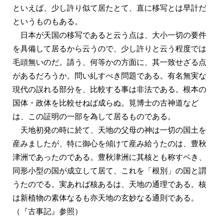
といえば、少し許り似て居たとて、直に移写とは早計だ
というものもある。
日本が天国の移写であると云う点は、大小一切の要件
を具備して居るから云うので、少し許りと云う程度では
毛頭無いのだ。請う、何等かの方面に、其一致せざる点
があるだろうか。問い糺すぺき問題である。有名無実な
現代の誤れる部分を、比較する事は非法である。根本の
国体・政体を比較せねば成らぬ。筧博士の古神道など
は、この証明の一部を為して居るものである。
天地初発の時に於て、天地の父母の神は一切の国土を
産みましたが、特に御心を傾けて産み給うたのは、豊秋
津洲であったのである。豊秋津洲に其核とも称すベき、
同形小型の国が成立して居て、これを「根別」の国と謂
うたのでる。実あれば核あるは、天地の通理である。核
は新植物の素体なるも亦天地の玄妙なる通則である。
（『古事記』参照）