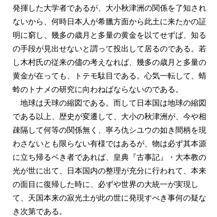
発揮した大学者であるが、大小秋津洲の関係を了知され
ないから、何時日本人が希臘方面から此土に来たかの証
明に窮し、幾多の歳月と多量の黄金を以てせずば、知る
の手段が見出せないと謂って投出して居るのである。若
し木村氏の従来の儘の考えなれば、幾多の歳月と多量の
黄金が在っても、トテモ駄目である。心気一転して、蜻
蛉のトナメの研究に向わねばならないのである。
地球は天球の縮図である。而して日本国は地球の縮図
である以上、歴史が変遷して、大小の秋津洲が、今や相
疎隔して何等の関係無く、寧ろ仇シユウの如き間柄を現
わさないとも限らない有様ではあるが、物は必ず其本源
に立ち帰るベき者であれば、皇典『古事記』・大本教の
光が世に出て、日本国内の整理が充分に行われて、本来
の面目に復帰した時に、必ずや世界の大統一が実現し
て、天国本来の寂光土が此の世に発現すべき事何の疑な
き次第である。