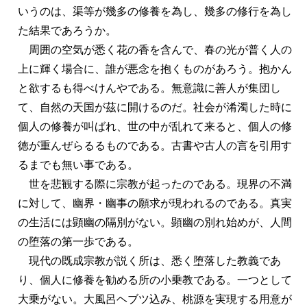
いうのは、渠等が幾多の修養を為し、幾多の修行を為し
た結果であろうか。
周囲の空気が悉く花の香を含んで、春の光が普く人の
上に輝く場合に、誰が悪念を抱くものがあろう。抱かん
と欲するも得べけんやである。無意識に善人が集団し
て、自然の天国が茲に開けるのだ。社会が淆濁した時に
個人の修養が叫ばれ、世の中が乱れて来ると、個人の修
徳が重んぜらるるものである。古書や古人の言を引用す
るまでも無い事である。
世を悲観する際に宗教が起ったのである。現界の不満
に対して、幽界・幽事の願求が現われるのである。真実
の生活には顕幽の隔別がない。顕幽の別れ始めが、人間
の堕落の第一歩である。
現代の既成宗教が説く所は、悉く堕落した教義であ
り、個人に修養を勧める所の小乗教である。一つとして
大乗がない。大風呂ヘブツ込み、桃源を実現する用意が