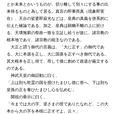
とか未来とかいうものが、切り離して別々にする事の出
来得るものと為して居る。真言の即事而真（現象即実
在）、天台の娑婆即寂光などは、皇典の真義を傍系的に
伝えた確論である。加之、皇典は顕幽不離の上に於け
る、天壌無窮の祭政一致を立証し給うが故に、諸宗教の
根本地であり、諸宗教の統主なのである。
大正と謂う御代の言義は、「大に正す」の御代であ
る。大に本源を正し、大に国基を正すべき御代である。
其大根本を正し得て、而して後に創めて政道が厳立する
のである。
神武天皇の御詔勅に曰く、
「上は則ち乾霊の国を授けたまひし徳に答へ、下は則ち
皇孫の正を養ひたまひし心を弘めむ」
開祖の垂示に曰く、
「今までは大の字、逆さまの世でありたなれど、この大
本から大の字を本様に正すぞよ。云々」