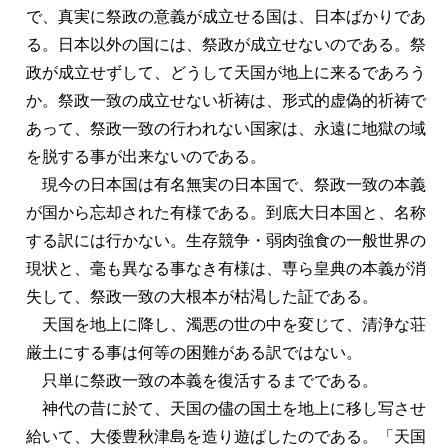
で、真実に祭政の意義が成立せる国は、日本ばかりであ
る。日本以外の国には、祭政が成立せないのである。祭
政が成立せずして、どうして天国が地上に来るであろう
か。祭政一致の成立せない祈祷は、形式的虚偽的祈祷で
あって、祭政一致の行われない国家は、永遠に地獄の域
を脱する事が出来ないのである。
現今の日本国は有名無実の日本国で、祭政一致の本義
が国から忘却された有様である。到底大日本国と、名称
する訳には行かない。生存競争・弱肉強食の一般世界の
現状と、毫も異なる事なき有様は、専ら皇典の本義が消
失して、祭政一致の大根本が枯渇した証である。
天国を地上に降し、濁悪の世の中を変じて、清浄な荘
厳土にする事は何等の困難がある訳ではない。
只単に祭政一致の本義を復活するまでである。
神代の昔に於て、天国の儘の国土を地上に移し写させ
給いて、大倭豊秋津島を造り遊ばしたのである。「天国