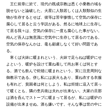
王仁前章に於て、現代の既成宗教は悉く小乗教の域を
脱せないと論破した。火星に人類若しくは人類類似の生
物が生存するとせば、彼等は苦辛惨憺して空気の保存に
腐心して居ると云う学説がある。然るに地球上に生存し
て居る我々は、空気の保存に一度も腐心した事がない。
殆んど吾人は無意識に空気中に生存して居るのである。
空気の保存なんかは、毫も顧慮しなくて好い問題であ
る。
寒くば火鉢に暖まれという、火鉢で足らねば暖炉にせ
よという、暖炉を設けて重ね着して尚お寒くば何とす
る。酒でも飲んで炬燵に暖まれという。実に注意周到な
御教示である。併し私には炭火もあり、重ね衣する衣服
も有れど、貧困者は何としよう。私は炬燵に這入て居っ
て暖くとも、隣の杢兵衛は夫れが出来ない。大家の旦那
は酒を呑んでストーブに暖まって居るが、私には暖炉の
設備が出来ませぬ。酒も嫌いです。そんな事は世の中に