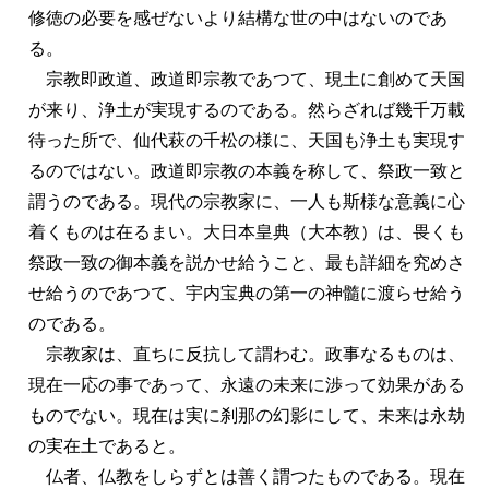
修徳の必要を感ぜないより結構な世の中はないのであ
る。
宗教即政道、政道即宗教であつて、現土に創めて天国
が来り、浄土が実現するのである。然らざれば幾千万載
待った所で、仙代萩の千松の様に、天国も浄土も実現す
るのではない。政道即宗教の本義を称して、祭政一致と
謂うのである。現代の宗教家に、一人も斯様な意義に心
着くものは在るまい。大日本皇典（大本教）は、畏くも
祭政一致の御本義を説かせ給うこと、最も詳細を究めさ
せ給うのであつて、宇内宝典の第一の神髓に渡らせ給う
のである。
宗教家は、直ちに反抗して謂わむ。政事なるものは、
現在一応の事であって、永遠の未来に渉って効果がある
ものでない。現在は実に刹那の幻影にして、未来は永劫
の実在土であると。
仏者、仏教をしらずとは善く謂つたものである。現在