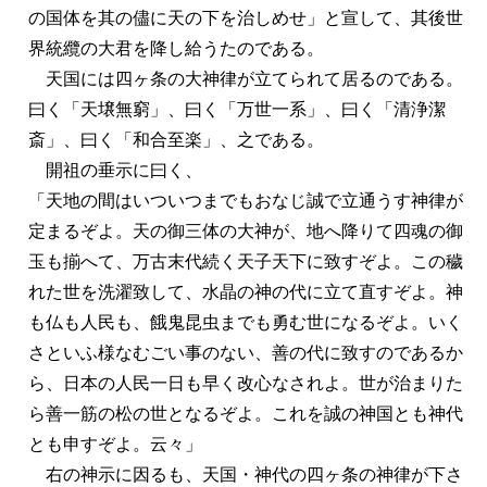
の国体を其の儘に天の下を治しめせ」と宣して、其後世
界統纜の大君を降し給うたのである。
天国には四ヶ条の大神律が立てられて居るのである。
曰く「天壌無窮」、曰く「万世一系」、曰く「清浄潔
斎」、曰く「和合至楽」、之である。
開祖の垂示に曰く、
「天地の間はいついつまでもおなじ誠で立通うす神律が
定まるぞよ。天の御三体の大神が、地へ降りて四魂の御
玉も揃へて、万古末代続く天子天下に致すぞよ。この穢
れた世を洗濯致して、水晶の神の代に立て直すぞよ。神
も仏も人民も、餓鬼昆虫までも勇む世になるぞよ。いく
さといふ様なむごい事のない、善の代に致すのであるか
ら、日本の人民一日も早く改心なされよ。世が治まりた
ら善一筋の松の世となるぞよ。これを誠の神国とも神代
とも申すぞよ。云々」
右の神示に因るも、天国・神代の四ヶ条の神律が下さ