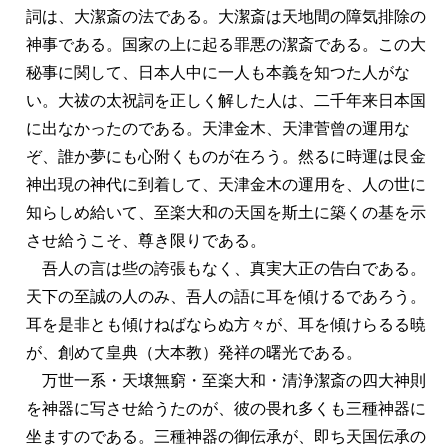
詞は、大潔斎の法である。大潔斎は天地間の障気排除の
神事である。国家の上に起る罪悪の潔斎である。この大
秘事に関して、日本人中に一人も本義を知つた人がな
い。大祓の太祝詞を正しく解した人は、二千年来日本国
に出なかったのである。天津金木、天津菅曾の運用な
ぞ、誰か夢にも心附くものが在ろう。然るに時運は艮金
神出現の神代に到着して、天津金木の運用を、人の世に
知らしめ給いて、至楽大和の天国を斯土に築くの基を示
させ給うこそ、尊き限りである。
吾人の言は些の誇張もなく、真実大正の告白である。
天下の至誠の人のみ、吾人の語に耳を傾けるであろう。
耳を是非とも傾けねばならぬ方々が、耳を傾けらるる暁
が、創めて皇典（大本教）発祥の曙光である。
万世一系・天壌無窮・至楽大和・清浄潔斎の四大神則
を神器に写させ給うたのが、彼の畏れ多くも三種神器に
坐ますのである。三種神器の御伝承が、即ち天国伝承の