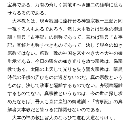
宝典である。万有の斉しく崇敬すべき無二の経学に渡ら
せらるるのである。
大本教とは、現今我国に流行せる神道宗教十三派と同
一視する人もあるであろう。然し大本教とは皇祖の御遺
訓・皇典『古事記』の別称であって、言わば皇典『古事
記』真解とも称すべきものであって、決して現今の如き
宗教ではない。祭政一致の神国を来すべき大本大神の御
垂示である。今日の螢火の如き光りを放つ宗教は、偽宗
教である。太陽の上天して光りを失う螢火宗教は、暗黒
時代の子供の弄びものに過ぎないのだ。真の宗教という
ものは、決して政事と隔離するものでない。亦顕幽隔離
するものでない。真宗教というものは、今の世に探し求
めたならば、吾人も直に皇祖の御遺訓・『古事記』の真
解者大本教だと答うるに躊躇せないのである。
大本の神の教は皆人のならひて進む大道なりけり。