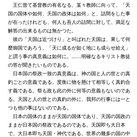
王仁曾て基督教の有名なる、某々教師に向って、「天
国の国体や如何、天国の政体は如何」と、詰間をした事
が在ったけれども、何人も吾人の詰間に対して、満足な
解答の出来るものは無かつた。
彼の「天国は近づけり」と叫ばれた天国は、果して何
麼御国であろう、「天に成るが如く地にも成らせ給え」
と謂う事の真意義は如何に。……明確なるキリスト教徒
の答が聞きたいものである。
日本国の祭政一致の真意義は、神の国と人の世との真
釣ごとの意義である。度衡に物を懸けて相等しく真釣合
す義である。祭も政も此の外に何等の意義もないのであ
る。天国と人の世との真釣の外に、我邦の行事には一と
つも他の事はないのである。
日本の国体のままが天国の国体であり、天国の国政の
ままが日本国の祭政であるのである。天国即ち大日本
で、大日本即ち天国・神代である。世界の幾多の国の中