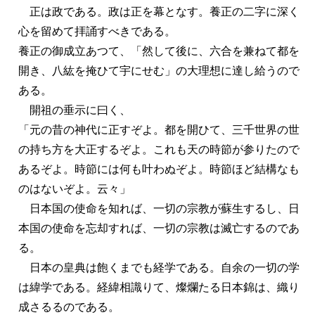
正は政である。政は正を幕となす。養正の二字に深く
心を留めて拝誦すべきである。
養正の御成立あつて、「然して後に、六合を兼ねて都を
開き、八紘を掩ひて宇にせむ」の大理想に達し給うので
ある。
開祖の垂示に曰く、
「元の昔の神代に正すぞよ。都を開ひて、三千世界の世
の持ち方を大正するぞよ。これも天の時節が参りたので
あるぞよ。時節には何も叶わぬぞよ。時節ほど結構なも
のはないぞよ。云々」
日本国の使命を知れば、一切の宗教が蘇生するし、日
本国の使命を忘却すれば、一切の宗教は滅亡するのであ
る。
日本の皇典は飽くまでも経学である。自余の一切の学
は緯学である。経緯相識りて、燦爛たる日本錦は、織り
成さるるのである。