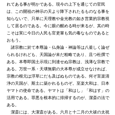
れてある事が明かである。現今の上下を通じての官民
は、この開祖の神示の天より降下されたるものなる事を
知らないで、只単に天理教や金光教の如き営業的宗教視
して居るのである。今に眼の醒める時が来るが、其の時
こそは実に今日の人民も官吏輩も気の毒なものであると
おもう。
諸宗教に於て本尊論・仏身論・神論等は八釜しく論ぜ
られるけれども、天国論が未だ粗略であり、且つ杜撰で
ある。本尊即国土示現に到達せぬ宗教は、浅薄な宗教で
ある。万世一系・天壌無窮の大本尊が成立せなければ、
宗教の根元は浮草にだも及ばぬものである。何ぞ至楽清
浄の天国が、斯土に築かれるものぞ。至楽大和は、日本
ヤマトの使命である。ヤマトは「和はし」「和はす」の
活用である。罪悪を根本的に排掃するのが、潔斎の法で
ある。
潔斎には、大潔斎がある。六月と十二月の大祓の太祝