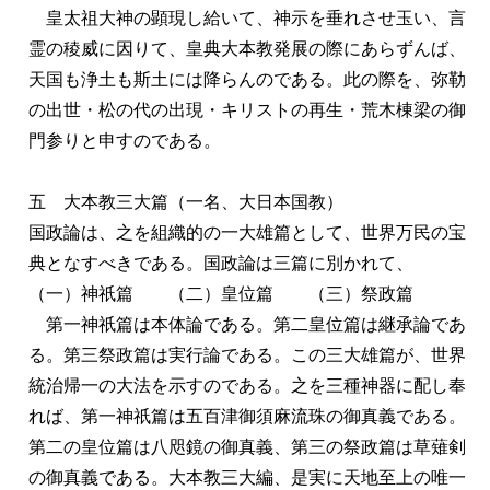
皇太祖大神の顕現し給いて、神示を垂れさせ玉い、言
霊の稜威に因りて、皇典大本教発展の際にあらずんば、
天国も浄土も斯土には降らんのである。此の際を、弥勒
の出世・松の代の出現・キリストの再生・荒木棟梁の御
門参りと申すのである。
五 大本教三大篇（一名、大日本国教）
国政論は、之を組織的の一大雄篇として、世界万民の宝
典となすべきである。国政論は三篇に別かれて、
（一）神祇篇 （二）皇位篇 （三）祭政篇
第一神祇篇は本体論である。第二皇位篇は継承論であ
る。第三祭政篇は実行論である。この三大雄篇が、世界
統治帰一の大法を示すのである。之を三種神器に配し奉
れば、第一神祇篇は五百津御須麻流珠の御真義である。
第二の皇位篇は八咫鏡の御真義、第三の祭政篇は草薙剣
の御真義である。大本教三大編、是実に天地至上の唯一