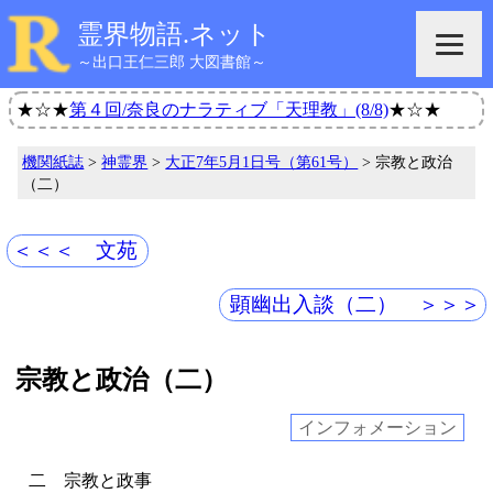
霊界物語.ネット
～出口王仁三郎 大図書館～
★☆★
第４回/奈良のナラティブ「天理教」(8/8)
★☆★
機関紙誌
>
神霊界
>
大正7年5月1日号（第61号）
> 宗教と政治
（二）
＜＜＜ 文苑
顕幽出入談（二） ＞＞＞
宗教と政治（二）
インフォメーション
二 宗教と政事