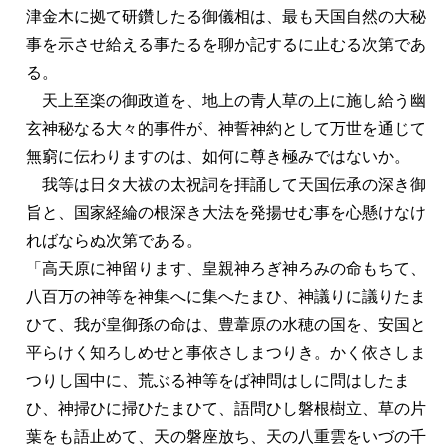
津金木に拠て研鑽したる御儀相は、最も天国自然の大秘
事を示させ給える事たるを聊か記するに止むる次第であ
る。
天上至楽の御政道を、地上の青人草の上に施し給う幽
玄神秘なる大々的事件が、神誓神約として万世を通じて
無窮に伝わりますのは、如何に尊き極みではないか。
我等は日タ大祓の太祝詞を拝誦して天国伝承の深き御
旨と、国家経綸の根深き大法を発揚せむ事を心懸けなけ
ればならぬ次第である。
「高天原に神留ります、皇親神ろぎ神ろみの命もちて、
八百万の神等を神集へに集へたまひ、神議りに議りたま
ひて、我が皇御孫の命は、豊葦原の水穂の国を、安国と
平らけく知ろしめせと事依さしまつりき。かく依さしま
つりし国中に、荒ぶる神等をば神問はしに問はしたま
ひ、神掃ひに掃ひたまひて、語問ひし磐根樹立、草の片
葉をも語止めて、天の磐座放ち、天の八重雲をいづの千