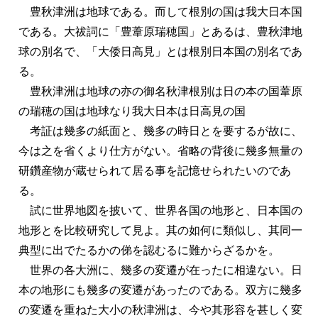
豊秋津洲は地球である。而して根別の国は我大日本国
である。大祓詞に「豊葦原瑞穂国」とあるは、豊秋津地
球の別名で、「大倭日高見」とは根別日本国の別名であ
る。
豊秋津洲は地球の亦の御名秋津根別は日の本の国葦原
の瑞穂の国は地球なり我大日本は日高見の国
考証は幾多の紙面と、幾多の時日とを要するが故に、
今は之を省くより仕方がない。省略の背後に幾多無量の
研鑽産物が蔵せられて居る事を記憶せられたいのであ
る。
試に世界地図を披いて、世界各国の地形と、日本国の
地形とを比較研究して見よ。其の如何に類似し、其同一
典型に出でたるかの俤を認むるに難からざるかを。
世界の各大洲に、幾多の変遷が在ったに相違ない。日
本の地形にも幾多の変遷があったのである。双方に幾多
の変遷を重ねた大小の秋津洲は、今や其形容を甚しく変