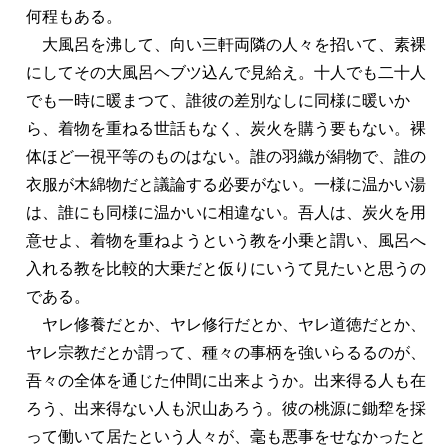
何程もある。
大風呂を沸して、向い三軒両隣の人々を招いて、素裸
にしてその大風呂ヘブツ込んで見給え。十人でも二十人
でも一時に暖まつて、誰彼の差別なしに同様に暖いか
ら、着物を重ねる世話もなく、炭火を購う要もない。裸
体ほど一視平等のものはない。誰の羽織が絹物で、誰の
衣服が木綿物だと議論する必要がない。一様に温かい湯
は、誰にも同様に温かいに相違ない。吾人は、炭火を用
意せよ、着物を重ねようという教を小乗と謂い、風呂へ
入れる教を比較的大乗だと仮りにいうて見たいと思うの
である。
ヤレ修養だとか、ヤレ修行だとか、ヤレ道徳だとか、
ヤレ宗教だとか謂って、種々の事柄を強いらるるのが、
吾々の全体を通じた仲間に出来ようか。出来得る人も在
ろう、出来得ない人も沢山あろう。彼の桃源に鋤犂を採
って働いて居たという人々が、毫も悪事をせなかったと