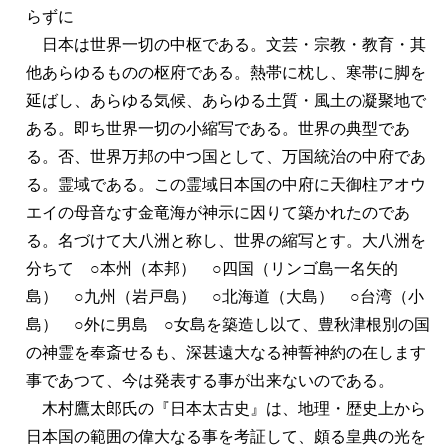
らずに
日本は世界一切の中枢である。文芸・宗教・教育・其
他あらゆるものの枢府である。熱帯に枕し、寒帯に脚を
延ばし、あらゆる気候、あらゆる土質・風土の凝聚地で
ある。即ち世界一切の小縮写である。世界の典型であ
る。否、世界万邦の中つ国として、万国統治の中府であ
る。霊域である。この霊域日本国の中府に天御柱アオウ
エイの母音なす金竜海が神示に因りて築かれたのであ
る。名づけて大八洲と称し、世界の縮写とす。大八洲を
分ちて ○本州（本邦） ○四国（リンゴ島一名矢的
島） ○九州（岩戸島） ○北海道（大島） ○台湾（小
島） ○外に男島 ○女島を築造し以て、豊秋津根別の国
の神霊を奉斎せるも、深甚遠大なる神誓神約の在します
事であつて、今は発表する事が出来ないのである。
木村鷹太郎氏の『日本太古史』は、地理・歴史上から
日本国の範囲の偉大なる事を考証して、頗る皇典の光を