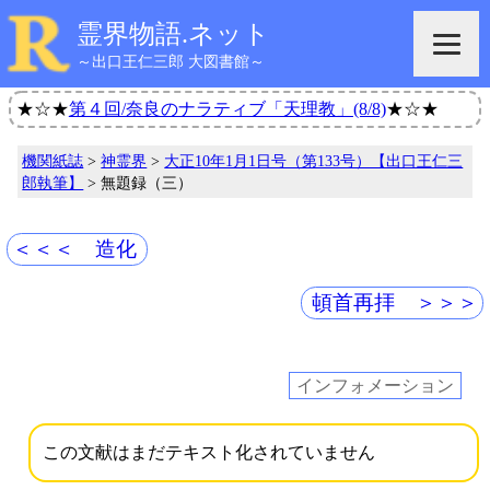
霊界物語.ネット
～出口王仁三郎 大図書館～
★☆★
第４回/奈良のナラティブ「天理教」(8/8)
★☆★
機関紙誌
>
神霊界
>
大正10年1月1日号（第133号）【出口王仁三
郎執筆】
> 無題録（三）
＜＜＜ 造化
頓首再拝 ＞＞＞
インフォメーション
この文献はまだテキスト化されていません