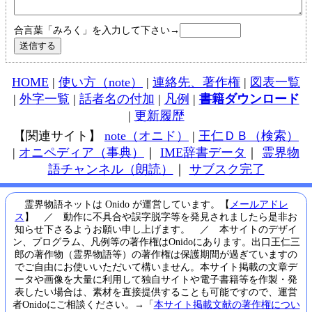
合言葉「みろく」を入力して下さい→
HOME
|
使い方（note）
|
連絡先、著作権
|
図表一覧
|
外字一覧
|
話者名の付加
|
凡例
|
書籍ダウンロード
|
更新履歴
【関連サイト】
note（オニド）
|
王仁ＤＢ（検索）
|
オニペディア（事典）
｜
IME辞書データ
｜
霊界物
語チャンネル（朗読）
｜
サブスク完了
霊界物語ネットは Onido が運営しています。【
メールアドレ
ス
】 ／ 動作に不具合や誤字脱字等を発見されましたら是非お
知らせ下さるようお願い申し上げます。 ／ 本サイトのデザイ
ン、プログラム、凡例等の著作権はOnidoにあります。出口王仁三
郎の著作物（霊界物語等）の著作権は保護期間が過ぎていますの
でご自由にお使いいただいて構いません。本サイト掲載の文章デ
ータや画像を大量に利用して独自サイトや電子書籍等を作製・発
表したい場合は、素材を直接提供することも可能ですので、運営
者Onidoにご相談ください。→「
本サイト掲載文献の著作権につい