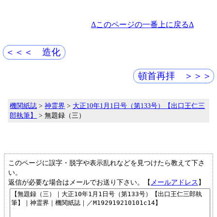
Δこのページの一番上に戻るΔ
＜＜＜ 造化
頓首再拝 ＞＞＞
機関紙誌
>
神霊界
>
大正10年1月1日号（第133号）【出口王仁三
郎執筆】
> 無題録（三）
このページに誤字・脱字や表示乱れなどを見つけたら教えて下さ
い。
返信が必要な場合はメールでお送り下さい。【
メールアドレス
】