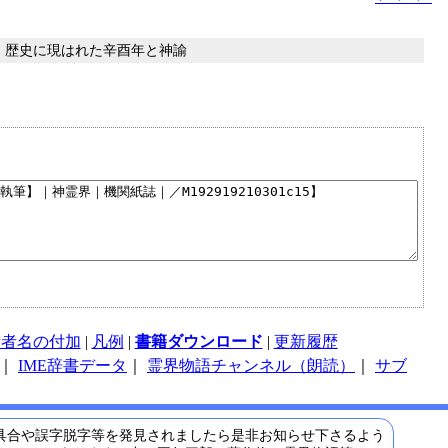
〉歴史に現はれた辛酉年と神諭
話者名の付加
|
凡例
|
書籍ダウンロード
|
更新履歴
｜
IME辞書データ
｜
霊界物語チャンネル（朗読）
｜
サブ
具合や誤字脱字等を発見されましたら是非お知らせ下さるよう