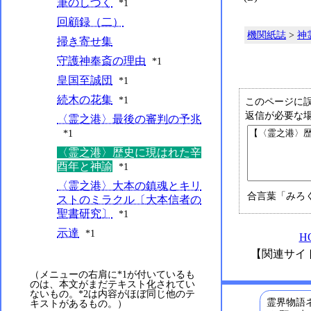
筆のしづく
*1
回顧録（二）
機関紙誌
>
神
掃き寄せ集
守護神奉斎の理由
*1
皇国至誠団
*1
続木の花集
*1
このページに
返信が必要な
〈霊之港〉最後の審判の予兆
*1
〈霊之港〉歴史に現はれた辛
酉年と神諭
*1
〈霊之港〉大本の鎮魂とキリ
合言葉「みろ
ストのミラクル〔大本信者の
聖書研究〕
*1
示達
*1
H
【関連サイ
（メニューの右肩に*1が付いているも
のは、本文がまだテキスト化されてい
ないもの。*2は内容がほぼ同じ他のテ
霊界物語ネ
キストがあるもの。）