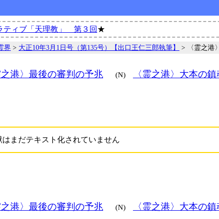
ラティブ「天理教」 第３回
★
霊界
>
大正10年3月1日号（第135号）【出口王仁三郎執筆】
> 〈霊之港
霊之港〉最後の審判の予兆
〈霊之港〉大本の
(N)
献はまだテキスト化されていません
霊之港〉最後の審判の予兆
〈霊之港〉大本の
(N)