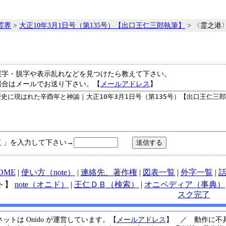
霊界
>
大正10年3月1日号（第135号）【出口王仁三郎執筆】
> 〈霊之港
誤字・脱字や表示乱れなどを見つけたら教えて下さい。
場合はメールでお送り下さい。【
メールアドレス
】
く」を入力して下さい→
OME
|
使い方（note）
|
連絡先、著作権
|
図表一覧
|
外字一覧
|
ト】
note（オニド）
|
王仁ＤＢ（検索）
|
オニペディア（事典）
スク完了
ットは Onido が運営しています。【
メールアドレス
】 ／ 動作に不