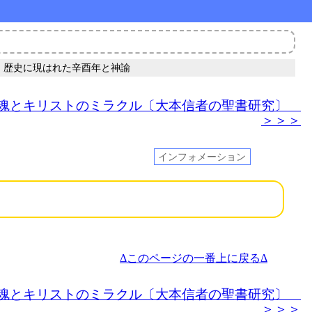
〉歴史に現はれた辛酉年と神諭
鎮魂とキリストのミラクル〔大本信者の聖書研究〕
＞＞＞
インフォメーション
Δこのページの一番上に戻るΔ
鎮魂とキリストのミラクル〔大本信者の聖書研究〕
＞＞＞