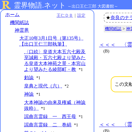
霊界物語.ネット
～出口王仁三郎 大図書館～
ホーム
王仁ＤＢ
｜
設定
★
奈良のナ
機関紙誌
機関紙誌
>
神
神霊界
大正10年3月1日号（第135号）
【出口王仁三郎執筆】
＜＜＜ 〈
(B)
〈口絵〉皇道大本五六七殿及
至誠殿・五六七殿より望みた
る皇道大本神苑之景・本宮山
より望みたる綾部町・教
*1
勅諭
*1
この文
皇典と現代（六）
*2
神諭
*1
大本神諭の由来及権威（神諭
抜粋）
*1
謡曲言霊録 一 西王母
*1
＜＜＜ 〈
謡曲言霊録 二 巻絹
*1
(B)