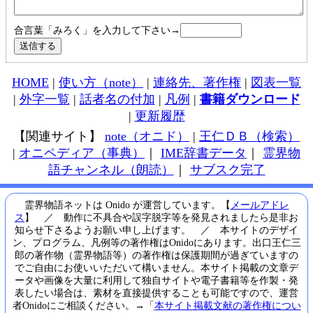
合言葉「みろく」を入力して下さい→
HOME
|
使い方（note）
|
連絡先、著作権
|
図表一覧
|
外字一覧
|
話者名の付加
|
凡例
|
書籍ダウンロード
|
更新履歴
【関連サイト】
note（オニド）
|
王仁ＤＢ（検索）
|
オニペディア（事典）
｜
IME辞書データ
｜
霊界物
語チャンネル（朗読）
｜
サブスク完了
霊界物語ネットは Onido が運営しています。【
メールアドレ
ス
】 ／ 動作に不具合や誤字脱字等を発見されましたら是非お
知らせ下さるようお願い申し上げます。 ／ 本サイトのデザイ
ン、プログラム、凡例等の著作権はOnidoにあります。出口王仁三
郎の著作物（霊界物語等）の著作権は保護期間が過ぎていますの
でご自由にお使いいただいて構いません。本サイト掲載の文章デ
ータや画像を大量に利用して独自サイトや電子書籍等を作製・発
表したい場合は、素材を直接提供することも可能ですので、運営
者Onidoにご相談ください。→「
本サイト掲載文献の著作権につい