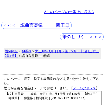
Δこのページの一番上に戻るΔ
＜＜＜ 謡曲言霊録 一 西王母
筆のしづく ＞＞＞
機関紙誌
>
神霊界
>
大正10年3月1日号（第135号）【出口王仁三
郎執筆】
> 謡曲言霊録 二 巻絹
このページに誤字・脱字や表示乱れなどを見つけたら教えて下さ
い。
返信が必要な場合はメールでお送り下さい。【
メールアドレス
】