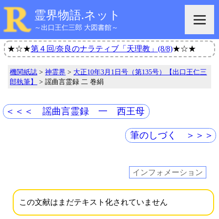
霊界物語.ネット
～出口王仁三郎 大図書館～
★☆★
第４回/奈良のナラティブ「天理教」(8/8)
★☆★
機関紙誌
>
神霊界
>
大正10年3月1日号（第135号）【出口王仁三
郎執筆】
> 謡曲言霊録 二 巻絹
＜＜＜ 謡曲言霊録 一 西王母
筆のしづく ＞＞＞
インフォメーション
この文献はまだテキスト化されていません