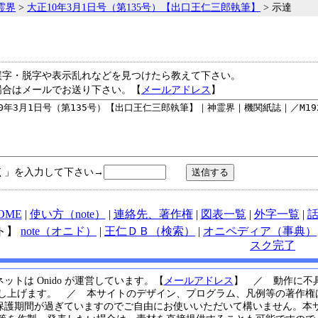
霊界
>
大正10年3月1日号（第135号）【出口王仁三郎執筆】
> 示達
誤字・脱字や表示乱れなどを見つけたら教えて下さい。
場合はメールでお送り下さい。【
メールアドレス
】
く」を入力して下さい→
OME
|
使い方（note）
|
連絡先、著作権
|
図表一覧
|
外字一覧
|
ト】
note（オニド）
|
王仁ＤＢ（検索）
|
オニペディア（事典）
スク完了
ットは Onido が運営しています。【
メールアドレス
】 ／ 動作に不
し上げます。 ／ 本サイトのデザイン、プログラム、凡例等の著作権は
保護期間が過ぎていますのでご自由にお使いいただいて構いません。本