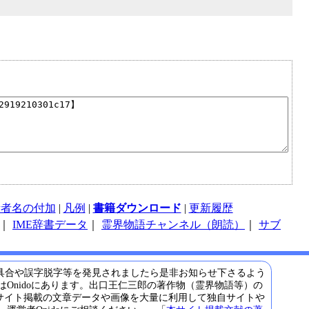
話者名の付加
|
凡例
|
書籍ダウンロード
|
更新履歴
｜
IME辞書データ
｜
霊界物語チャンネル（朗読）
｜
サブ
具合や誤字脱字等を発見されましたら是非お知らせ下さるよう
Onidoにあります。出口王仁三郎の著作物（霊界物語等）の
サイト掲載の文章データや画像を大量に利用して独自サイトや