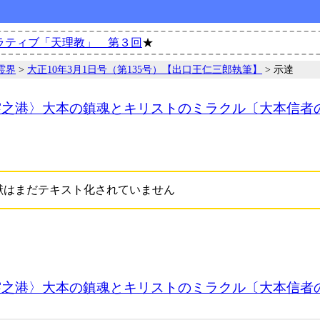
ラティブ「天理教」 第３回
★
霊界
>
大正10年3月1日号（第135号）【出口王仁三郎執筆】
> 示達
霊之港〉大本の鎮魂とキリストのミラクル〔大本信者
献はまだテキスト化されていません
霊之港〉大本の鎮魂とキリストのミラクル〔大本信者