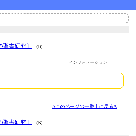
の聖書研究〕
(B)
インフォメーション
Δこのページの一番上に戻るΔ
の聖書研究〕
(B)