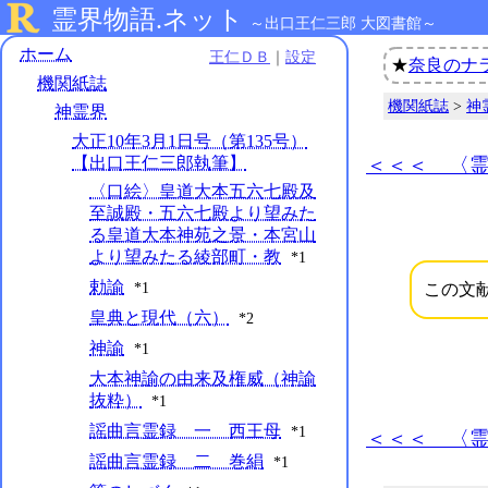
霊界物語.ネット
～出口王仁三郎 大図書館～
ホーム
王仁ＤＢ
｜
設定
★
奈良のナ
機関紙誌
機関紙誌
>
神
神霊界
大正10年3月1日号（第135号）
【出口王仁三郎執筆】
＜＜＜ 〈
〈口絵〉皇道大本五六七殿及
至誠殿・五六七殿より望みた
る皇道大本神苑之景・本宮山
より望みたる綾部町・教
*1
勅諭
*1
この文
皇典と現代（六）
*2
神諭
*1
大本神諭の由来及権威（神諭
抜粋）
*1
謡曲言霊録 一 西王母
*1
＜＜＜ 〈
謡曲言霊録 二 巻絹
*1