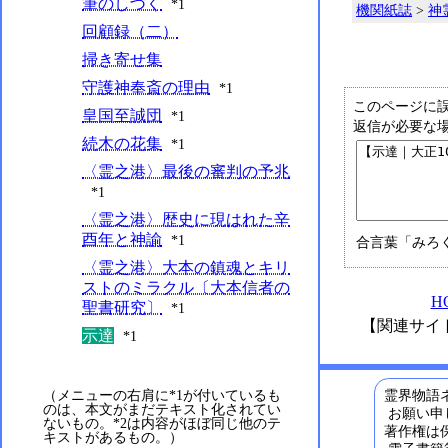
筆のしづく
*1
機関紙誌
>
神
回顧録（二）
掃き寄せ集
守護神奉斎の理由
*1
このページに
皇国至誠団
*1
返信が必要な
続木の花集
*1
〈霊之港〉最後の審判の予兆
*1
〈霊之港〉歴史に現はれた辛
酉年と神諭
*1
合言葉「みろ
〈霊之港〉大本の鎮魂とキリ
ストのミラクル〔大本信者の
H
聖書研究〕
*1
【関連サイ
示達
*1
霊界物語ネ
（メニューの右肩に*1が付いているも
のは、本文がまだテキスト化されてい
お願い申
ないもの。*2は内容がほぼ同じ他のテ
著作権は
キストがあるもの。）