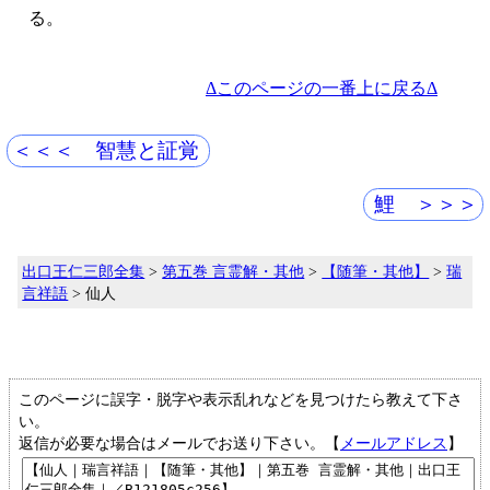
る。
Δこのページの一番上に戻るΔ
＜＜＜ 智慧と証覚
鯉 ＞＞＞
出口王仁三郎全集
>
第五巻 言霊解・其他
>
【随筆・其他】
>
瑞
言祥語
> 仙人
このページに誤字・脱字や表示乱れなどを見つけたら教えて下さ
い。
返信が必要な場合はメールでお送り下さい。【
メールアドレス
】