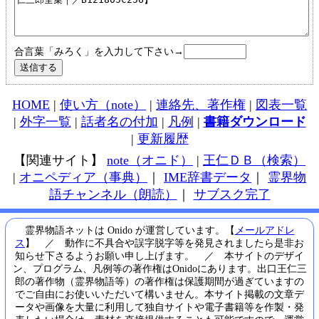
合言葉「みろく」を入力して下さい→
HOME
|
使い方（note）
|
連絡先、著作権
|
図表一覧
|
外字一覧
|
話者名の付加
|
凡例
|
書籍ダウンロード
|
更新履歴
【関連サイト】
note（オニド）
|
王仁ＤＢ（検索）
|
オニペディア（事典）
｜
IME辞書データ
｜
霊界物
語チャンネル（朗読）
｜
サブスク完了
霊界物語ネットは Onido が運営しています。【
メールアドレ
ス
】 ／ 動作に不具合や誤字脱字等を発見されましたら是非お
知らせ下さるようお願い申し上げます。 ／ 本サイトのデザイ
ン、プログラム、凡例等の著作権はOnidoにあります。出口王仁三
郎の著作物（霊界物語等）の著作権は保護期間が過ぎていますの
でご自由にお使いいただいて構いません。本サイト掲載の文章デ
ータや画像を大量に利用して独自サイトや電子書籍等を作製・発