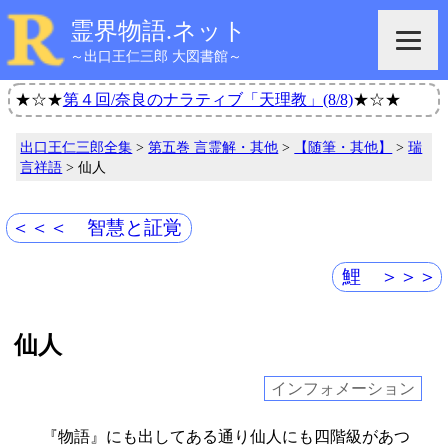
霊界物語.ネット
～出口王仁三郎 大図書館～
★☆★
第４回/奈良のナラティブ「天理教」(8/8)
★☆★
出口王仁三郎全集
>
第五巻 言霊解・其他
>
【随筆・其他】
>
瑞
言祥語
> 仙人
＜＜＜ 智慧と証覚
鯉 ＞＞＞
仙人
インフォメーション
『物語』にも出してある通り仙人にも四階級があつ