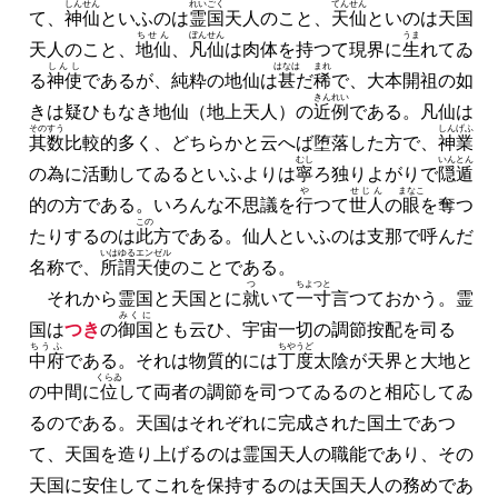
しんせん
れいごく
てんせん
て、
神仙
といふのは
霊国
天人のこと、
天仙
といのは天国
ちせん
ぼんせん
うま
天人のこと、
地仙
、
凡仙
は肉体を持つて現界に
生
れてゐ
しんし
はなは
まれ
る
神使
であるが、純粋の地仙は
甚
だ
稀
で、大本開祖の如
きんれい
きは疑ひもなき地仙（地上天人）の
近例
である。凡仙は
その
すう
しんげふ
其
数
比較的多く、どちらかと云へば堕落した方で、
神業
むし
いんとん
の為に活動してゐるといふよりは
寧
ろ独りよがりで
隠遁
や
せじん
まなこ
的の方である。いろんな不思議を
行
つて
世人
の
眼
を奪つ
この
たりするのは
此
方である。仙人といふのは支那で呼んだ
いはゆる
エンゼル
名称で、
所謂
天使
のことである。
つ
ちよつと
それから霊国と天国とに
就
いて
一寸
言つておかう。霊
みくに
国は
つき
の
御国
とも云ひ、宇宙一切の調節按配を司る
ちうふ
ちやうど
中府
である。それは物質的には
丁度
太陰が天界と大地と
くらゐ
の中間に
位
して両者の調節を司つてゐるのと相応してゐ
るのである。天国はそれぞれに完成された国土であつ
て、天国を造り上げるのは霊国天人の職能であり、その
天国に安住してこれを保持するのは天国天人の務めであ