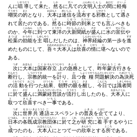
しやうだう
き
しか
すべ
ぶんめい
じんし
あひだ
けいぶ
んに
唱導
して
来
た。
然
るに
凡
ての
文明
人士
の
間
に
軽侮
てうせう
まと
おほもと
めいしん
るふ
じやけう
ぐう
嘲笑
の
的
となり、
大本
は
迷信
を
流布
する
邪教
として
遇
さ
ゐ
しか
じせつ
たうらい
い
れて
居
たのである。
然
るに
時節
の
到来
とでも
言
ふべきも
こんねん
いた
とうやう
だい
しんぶんし
さか
みづ
せんでん
のか、
今年
に
到
つて
東洋
の
大
新聞紙
が
盛
んに
水
の
宣伝
や
まつば
かうのう
しゆしやう
しんかい
けいりん
すす
松葉
の
効能
を
主唱
しだしたのは、
神界
経綸
の第一歩を
進
われわれ
おほもとじん
きんき
じやう
た
めたものにして、
吾々
大本人
は
欣喜
の
情
に
堪
へないので
ある。
つぎ
おほもと
こくか
そんりつ
じやう
きふむ
さくねん
もうこ
ゆ
次
に
大本
は
国家
存立
上
の
急務
として、
昨年
蒙古
行
きを
だんかう
しうけう
てき
はか
か
しよくりやう
もんだい
かいけつ
ため
けつし
断行
し、
宗教
的
統一を
計
り、
且
つ
食糧
問題
解決
の
為
決死
くわつどう
おこな
けつくわ
てうや
まなこ
さま
こんにち
しきしや
かん
の
活動
を
行
つた
結果
、
朝野
の
眼
を
醒
し、
今日
では
識者
間
おい
さか
まんもう
けいえい
だん
りうかう
だ
おほもとじん
に
於
て
盛
んに
満蒙
経営
談
が
流行
し
出
したのも、
大本人
に
と
きんき
いちじ
取
つて
欣喜
すべき
一事
である。
つぎ
せかい
きようつう
ご
ふきふ
くはだ
次
に
世界
共通
語
エスペラントの
普及
を
企
ててより、
につぽん
かく
きせい
しうけう
だんたい
おい
これ
けんきゆう
ちやくしゆ
日本
の
各
既成
宗教
団体
に
於
て
之
が
研究
に
着手
するやうに
な
おほもとじん
きんかう
ところ
成
つたのも、
大本人
にとつて一の
欣幸
とする
所
である。