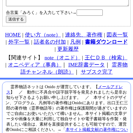
合言葉「みろく」を入力して下さい→
HOME
|
使い方（note）
|
連絡先、著作権
|
図表一覧
|
外字一覧
|
話者名の付加
|
凡例
|
書籍ダウンロード
|
更新履歴
【関連サイト】
note（オニド）
|
王仁ＤＢ（検索）
|
オニペディア（事典）
｜
IME辞書データ
｜
霊界物
語チャンネル（朗読）
｜
サブスク完了
霊界物語ネットは Onido が運営しています。【
メールアドレ
ス
】 ／ 動作に不具合や誤字脱字等を発見されましたら是非お
知らせ下さるようお願い申し上げます。 ／ 本サイトのデザイ
ン、プログラム、凡例等の著作権はOnidoにあります。出口王仁三
郎の著作物（霊界物語等）の著作権は保護期間が過ぎていますの
でご自由にお使いいただいて構いません。本サイト掲載の文章デ
ータや画像を大量に利用して独自サイトや電子書籍等を作製・発
表したい場合は、素材を直接提供することも可能ですので、運営
者Onidoにご相談ください。→「
本サイト掲載文献の著作権につい