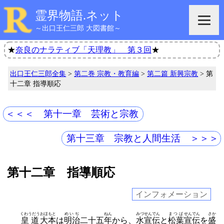
霊界物語.ネット
～出口王仁三郎 大図書館～
★
奈良のナラティブ「天理教」 第３回
★
出口王仁三郎全集
>
第二巻 宗教・教育編
>
第二篇 新興宗教
> 第
十二章 指導順応
＜＜＜ 第十一章 芸術と宗教
第十三章 宗教と人間生活 ＞＞＞
第十二章 指導順応
インフォメーション
くわうだう
おほもと
めいぢ
ねん
みづ
せんでん
まつば
せんでん
さか
皇道
大本
は
明治
二十五
年
から、
水
宣伝
と
松葉
宣伝
を
盛