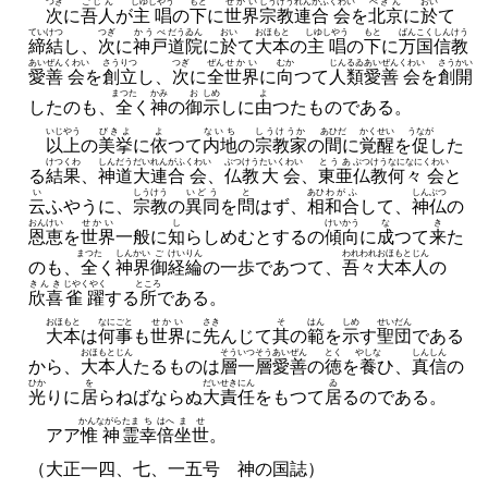
つぎ
ごじん
しゆしやう
もと
せかい
しうけう
れんがふ
くわい
ぺきん
おい
次
に
吾人
が
主唱
の
下
に
世界
宗教
連合
会
を
北京
に
於
て
ていけつ
つぎ
かうべ
だうゐん
おい
おほもと
しゆしやう
もと
ばんこく
しんけう
締結
し、
次
に
神戸
道院
に
於
て
大本
の
主唱
の
下
に
万国
信教
あいぜん
くわい
さうりつ
つぎ
ぜん
せかい
むか
じんるゐ
あいぜん
くわい
さうかい
愛善
会
を
創立
し、
次
に
全
世界
に
向
つて
人類
愛善
会
を
創開
まつた
かみ
お
しめ
よ
したのも、
全
く
神
の
御
示
しに
由
つたものである。
いじやう
びきよ
よ
ないち
しうけうか
あひだ
かくせい
うなが
以上
の
美挙
に
依
つて
内地
の
宗教家
の
間
に
覚醒
を
促
した
けつくわ
しんだう
だい
れんがふ
くわい
ぶつけう
たいくわい
とうあ
ぶつけう
なになに
くわい
る
結果
、
神道
大
連合
会
、
仏教
大会
、
東亜
仏教
何々
会
と
い
しうけう
いどう
と
あひ
わがふ
しんぶつ
云
ふやうに、
宗教
の
異同
を
問
はず、
相
和合
して、
神仏
の
おんけい
せかい
し
けいかう
な
き
恩恵
を
世界
一般に
知
らしめむとするの
傾向
に
成
つて
来
た
まつた
しんかい
ご
けいりん
われわれ
おほもとじん
のも、
全
く
神界
御
経綸
の一歩であつて、
吾々
大本人
の
きんき
じやくやく
ところ
欣喜
雀躍
する
所
である。
おほもと
なにごと
せかい
さき
そ
はん
しめ
せいだん
大本
は
何事
も
世界
に
先
んじて
其
の
範
を
示
す
聖団
である
おほもとじん
そう
いつそう
あいぜん
とく
やしな
しんしん
から、
大本人
たるものは
層
一層
愛善
の
徳
を
養
ひ、
真信
の
ひか
を
だい
せきにん
ゐ
光
りに
居
らねばならぬ
大
責任
をもつて
居
るのである。
かんながら
たま
ち
はへ
ませ
アア
惟神
霊
幸
倍
坐世
。
（大正一四、七、一五号 神の国誌）