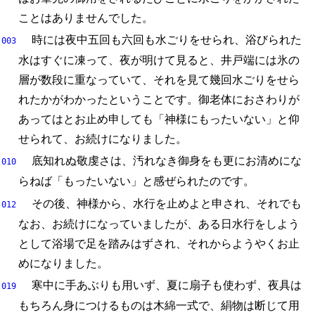
ことはありませんでした。
時には夜中五回も六回も水ごりをせられ、
浴びられた
003
水はすぐに凍って、
夜が明けて見ると、
井戸端には氷の
層が数段に重なっていて、
それを見て幾回水ごりをせら
れたかがわかったということです。
御老体におさわりが
あってはとお止め申しても「神様にもったいない」と仰
せられて、
お続けになりました。
底知れぬ敬虔さは、
汚れなき御身をも更にお清めにな
010
らねば「もったいない」と感ぜられたのです。
その後、
神様から、
水行を止めよと申され、
それでも
012
なお、
お続けになっていましたが、
ある日水行をしよう
として浴場で足を踏みはずされ、
それからようやくお止
めになりました。
寒中に手あぶりも用いず、
夏に扇子も使わず、
夜具は
019
もちろん身につけるものは木綿一式で、
絹物は断じて用