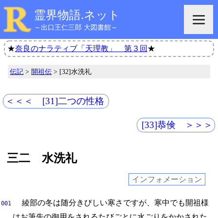
霊界物語.ネット
～出口王仁三郎 大図書館～
★
奈良のナラティブ「天理教」 第３回
★
伝記
>
開祖伝
> [32]水洗礼
＜＜＜ [31]二つの性格
[33]恭倹 ＞＞＞
三二 水洗礼
インフォメーション
綾部の冬は随分きびしい寒さですが、
寒中でも開祖様
001
はお筆先の御用をされるたびごとに水ごりをかかされた