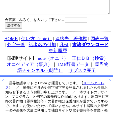
合言葉「みろく」を入力して下さい→
HOME
|
使い方（note）
|
連絡先、著作権
|
図表一覧
|
外字一覧
|
話者名の付加
|
凡例
|
書籍ダウンロード
|
更新履歴
【関連サイト】
note（オニド）
|
王仁ＤＢ（検索）
|
オニペディア（事典）
｜
IME辞書データ
｜
霊界物
語チャンネル（朗読）
｜
サブスク完了
霊界物語ネットは Onido が運営しています。【
メールアドレ
ス
】 ／ 動作に不具合や誤字脱字等を発見されましたら是非お
知らせ下さるようお願い申し上げます。 ／ 本サイトのデザイ
ン、プログラム、凡例等の著作権はOnidoにあります。出口王仁三
郎の著作物（霊界物語等）の著作権は保護期間が過ぎていますの
でご自由にお使いいただいて構いません。本サイト掲載の文章デ
ータや画像を大量に利用して独自サイトや電子書籍等を作製・発