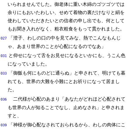
いられませんでした。
御老体に重い木綿のゴツゴツでは
余りにもおいたわしい、
せめて着物の裏だけなりと絹を
使わしていただきたいとの信者の申し出でも、
何として
もお聞き入れがなく、
粗衣粗食をもって貫かれました。
「澄子、
わしの口の中を見てみな、
熱でこんなもんじ
027
ゃ、
あまり世界のことが心配になるのでなあ」
と仰せになって舌をお見せになるといかにも、
うこん色
031
になっていました。
「御飯も何にものどに通らぬ」と申されて、
明けても暮
033
れても、
世界の大難を小難にとお祈りになって居まし
た。
二代様が心配のあまり「あなたがどれほど心配されて
036
も世界の人が知ることでなし、
止めなされ」と申されま
すと、
「神様が御心配なされておられるから、
わしの肉体にこ
039