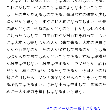
人は各自に我身の上のことは気のつかぬものである。
これに反して、他人のことは塵のような小さいことで
も、その失が見えるものである。鎮魂帰神の修業が少し
進んだかと思うと、すぐに野天狗になってしまい、会長
の説がどうの、会監の話がどうのと、わかりもせぬくせ
に判ったつもりで、自由行動や反対行動を取って、つい
には大本へも寄りつかぬ人が出来て来る。大本の役員さ
んが不行届なのか、その人が慢神して居るのか、とも角
も傍から見て居てもめんどいことである。神様は結構だ
が教主は信じない、教主は信ずるが、ウソだとか、誤解
だとか、種々の批評が出るそうであるが、今日天下の形
勢に注目したら、ソンナ気楽なくだらぬことをいうて居
る場合ではあるまい。さ細な小言は中止して、国家のた
めに一大団結力を養わねばなるまいと思う。
Δこのページの一番上に戻るΔ