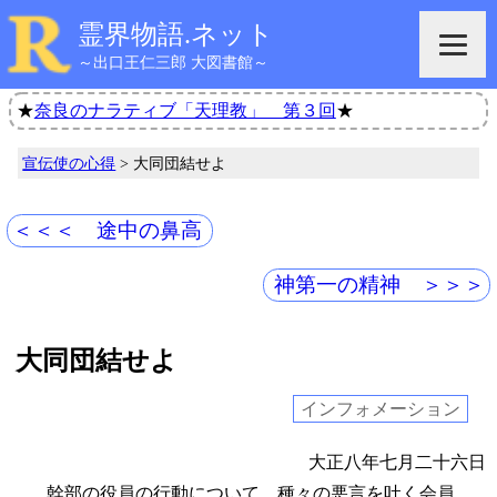
霊界物語.ネット
～出口王仁三郎 大図書館～
★
奈良のナラティブ「天理教」 第３回
★
宣伝使の心得
> 大同団結せよ
＜＜＜ 途中の鼻高
神第一の精神 ＞＞＞
大同団結せよ
インフォメーション
大正八年七月二十六日
幹部の役員の行動について、種々の悪言を吐く会員