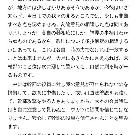
が、地方には少しばかりあるそうであるが、今後はいざ
知らず、今日までの我々の見るところでは、少しも非難
すべき点を認めませぬ。勿論意見の相違した点は間々あ
うつわ
りましょうが、各自の
器
相応にしか、神界の事柄はわか
らぬものであるから、教理について多少解釈の相違する
点はあっても、これは各自、時の力でなければ一致する
ことは出来ませんが、大局にあきらかにさえあれば、末
梢部のこと位は次に廻して置いても、自然に判る時が来
るものです。
中には幹部の役員に対し我の意見が容れられないのを
憤慨して、故意に中傷したり、或いは道聴塗説を妄信し
て、幹部攻撃をやる人もありますから、大本の会員諸氏
は各自に注意して貰わぬと、ウカツに誤聞を信じてはな
りません。安心して幹部の役員を信任されんことを望み
ます。