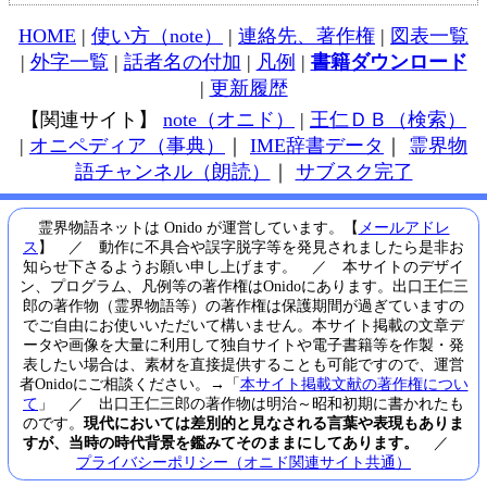
HOME
|
使い方（note）
|
連絡先、著作権
|
図表一覧
|
外字一覧
|
話者名の付加
|
凡例
|
書籍ダウンロード
|
更新履歴
【関連サイト】
note（オニド）
|
王仁ＤＢ（検索）
|
オニペディア（事典）
｜
IME辞書データ
｜
霊界物
語チャンネル（朗読）
｜
サブスク完了
霊界物語ネットは Onido が運営しています。【
メールアドレ
ス
】 ／ 動作に不具合や誤字脱字等を発見されましたら是非お
知らせ下さるようお願い申し上げます。 ／ 本サイトのデザイ
ン、プログラム、凡例等の著作権はOnidoにあります。出口王仁三
郎の著作物（霊界物語等）の著作権は保護期間が過ぎていますの
でご自由にお使いいただいて構いません。本サイト掲載の文章デ
ータや画像を大量に利用して独自サイトや電子書籍等を作製・発
表したい場合は、素材を直接提供することも可能ですので、運営
者Onidoにご相談ください。→「
本サイト掲載文献の著作権につい
て
」 ／ 出口王仁三郎の著作物は明治～昭和初期に書かれたも
のです。
現代においては差別的と見なされる言葉や表現もありま
すが、当時の時代背景を鑑みてそのままにしてあります。
／
プライバシーポリシー（オニド関連サイト共通）