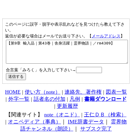
このページに誤字・脱字や表示乱れなどを見つけたら教えて下さ
い。
返信が必要な場合はメールでお送り下さい。【
メールアドレス
】
合言葉「みろく」を入力して下さい→
HOME
|
使い方（note）
|
連絡先、著作権
|
図表一覧
|
外字一覧
|
話者名の付加
|
凡例
|
書籍ダウンロード
|
更新履歴
【関連サイト】
note（オニド）
|
王仁ＤＢ（検索）
|
オニペディア（事典）
｜
IME辞書データ
｜
霊界物
語チャンネル（朗読）
｜
サブスク完了