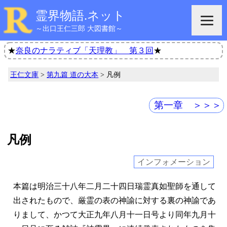
霊界物語.ネット
～出口王仁三郎 大図書館～
★
奈良のナラティブ「天理教」 第３回
★
王仁文庫
>
第九篇 道の大本
> 凡例
第一章 ＞＞＞
凡例
インフォメーション
本篇は明治三十八年二月二十四日瑞霊真如聖師を通して
出されたもので、厳霊の表の神諭に対する裏の神諭であ
りまして、かつて大正九年八月十一日号より同年九月十