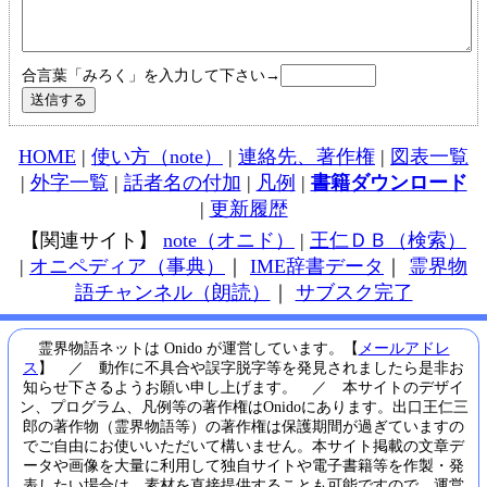
合言葉「みろく」を入力して下さい→
HOME
|
使い方（note）
|
連絡先、著作権
|
図表一覧
|
外字一覧
|
話者名の付加
|
凡例
|
書籍ダウンロード
|
更新履歴
【関連サイト】
note（オニド）
|
王仁ＤＢ（検索）
|
オニペディア（事典）
｜
IME辞書データ
｜
霊界物
語チャンネル（朗読）
｜
サブスク完了
霊界物語ネットは Onido が運営しています。【
メールアドレ
ス
】 ／ 動作に不具合や誤字脱字等を発見されましたら是非お
知らせ下さるようお願い申し上げます。 ／ 本サイトのデザイ
ン、プログラム、凡例等の著作権はOnidoにあります。出口王仁三
郎の著作物（霊界物語等）の著作権は保護期間が過ぎていますの
でご自由にお使いいただいて構いません。本サイト掲載の文章デ
ータや画像を大量に利用して独自サイトや電子書籍等を作製・発
表したい場合は、素材を直接提供することも可能ですので、運営