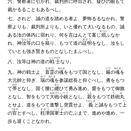
六、警察署に引かれ、裁判所に呼出され、疑ひの
眼
もて
裁かるることもあるべし。
七、されど、誠の道を踏める者よ、夢怖るるなかれ。警
察よりも、裁判所よりも、いと優れて大いなるもの、誠
わづら
ある汝の体内に宿れり。何を言はんとて案じ
煩
ふなか
なんじら
か
あかし
れ、神
汝等
の口を
籍
り、もつて道の
証明
をなし、汝をし
ていとも強き賢きものとなしたまふべし。
いくさびと
八、汝等は神の道の
戦士
なり。
なほひ
みたま
いづ
みたま
九、神の戦士よ、
直霊
の
魂
をもつて国となし、
厳
の
魂
を
みづ
みたま
大元帥と仰ぎ、
瑞
の
魂
を参謀総長と仰ぐべし。勇をもつ
おび
まと
て
帯
となし、固く腰に
纏
ひて勇み進め。愛をもつて御旗
おほづつ
こづつ
しん
たま
となし、智をもつて
大砲
小銃
となし、
親
をもつて
鉄砲丸
ただしき
うへ
とせよ。道をもつて進撃し突貫せよ、
義
と誠をもつて
上
つかさ
まがつ
いくさ
の
官
とすべし。
枉津
国
軍士
の亡ぶまで、進めや進め、一
歩も退くことなかれ。