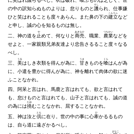
に笑はれ
譏
らるべし。衣は破れ、喰ふものは乏しく、世
そし
の中の訳知らぬものよりは、怠りものと
譏
られ、仕事嫌
こんりふ
ひと笑はれることも度々あらん。また鼻の下の
建立
など
と申し、誠の心を知るものは無し。
や
あきなひ
つちかい
二、神の道を
止
めて、何なりと
商売
、職業、
農業
などを
せよと、一家親類兄弟友達より忠告さるること度々なる
べし。
うる
うま
くら
三、
美
はしき衣類を得んが為に、
甘
きものを
喰
はんが為
に、小遣を豊かに得んが為に、神を離れて肉体の欲に迷
ふことなかれ。
四、阿呆と言はれ、馬鹿と言はれても、欲と言はれて
も、怠けものと言はれても、山子と言はれても、誠の道
たゆ
の為には
撓
むことなかれ、屈することなかれ。
とも
ひ
五、神は汝と
倶
に在り。世の中の事に心
牽
かるるもの
は、自ら道に遠ざかるべし。
まなこ