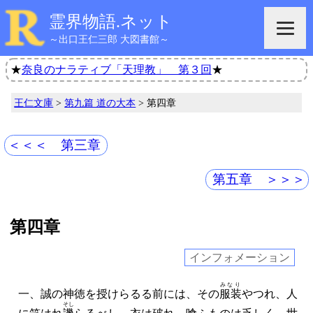
霊界物語.ネット
～出口王仁三郎 大図書館～
★
奈良のナラティブ「天理教」 第３回
★
王仁文庫
>
第九篇 道の大本
> 第四章
＜＜＜ 第三章
第五章 ＞＞＞
第四章
インフォメーション
みなり
一、誠の神徳を授けらるる前には、その
服装
やつれ、人
そし