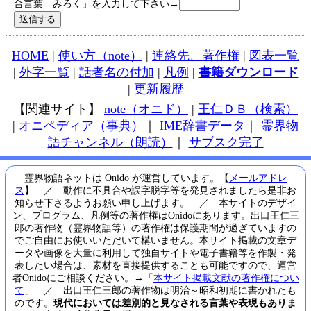
合言葉「みろく」を入力して下さい→
HOME
|
使い方（note）
|
連絡先、著作権
|
図表一覧
|
外字一覧
|
話者名の付加
|
凡例
|
書籍ダウンロード
|
更新履歴
【関連サイト】
note（オニド）
|
王仁ＤＢ（検索）
|
オニペディア（事典）
｜
IME辞書データ
｜
霊界物
語チャンネル（朗読）
｜
サブスク完了
霊界物語ネットは Onido が運営しています。【
メールアドレ
ス
】 ／ 動作に不具合や誤字脱字等を発見されましたら是非お
知らせ下さるようお願い申し上げます。 ／ 本サイトのデザイ
ン、プログラム、凡例等の著作権はOnidoにあります。出口王仁三
郎の著作物（霊界物語等）の著作権は保護期間が過ぎていますの
でご自由にお使いいただいて構いません。本サイト掲載の文章デ
ータや画像を大量に利用して独自サイトや電子書籍等を作製・発
表したい場合は、素材を直接提供することも可能ですので、運営
者Onidoにご相談ください。→「
本サイト掲載文献の著作権につい
て
」 ／ 出口王仁三郎の著作物は明治～昭和初期に書かれたも
のです。
現代においては差別的と見なされる言葉や表現もありま