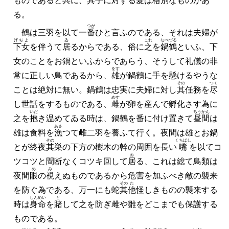
ものであると共に、
其
子に対する愛は格別なものがあ
る。
つが
鶴は三羽を以て一
番
ひと言ふのである、それは夫婦が
げぢよ
ゐ
これ
なべづる
下女
を伴うて
居
るからである、俗に
之
を
鍋鶴
といふ、下
女のことをお鍋といふからであらう、そうして礼儀の非
をす
常に正しい鳥であるから、
雄
が鍋鶴に手を懸けるやうな
その
つく
ことは絶対に無い。鍋鶴は忠実に夫婦に対し
其
任務を
尽
めす
し世話をするものである、
雌
が卵を産んで孵化さす為に
いだ
ちうかん
之を
抱
き温めてゐる時は、鍋鶴を番に付け置きて
昼間
は
あさ
雄は食料を
漁
つて雌二羽を養ふて行く。夜間は雄とお鍋
その
くちばし
とが終夜
其
巣の下方の樹木の幹の周囲を長い
嘴
を以てコ
ゐ
ツコツと間断なくコツキ回して
居
る、これは総て鳥類は
め
み
夜間
眼
の
視
えぬものであるから危害を加ふべき敵の襲来
その
た
を防ぐ為である、万一にも蛇
其
他
怪しきものの襲来する
しんめい
と
時は
身命
を
賭
して之を防ぎ雌や雛をどこまでも保護する
ものである。