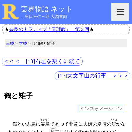
霊界物語.ネット
～出口王仁三郎 大図書館～
★
奈良のナラティブ「天理教」 第３回
★
三鏡
>
大鏡
> [14]鶴と雉子
＜＜＜ [13]石垣を築くに就て
[15]大文字山の行事 ＞＞＞
鶴と雉子
インフォメーション
れいてう
こまや
鶴といふ鳥は
霊鳥
であつて非常に夫婦の愛情の
濃
かな
その