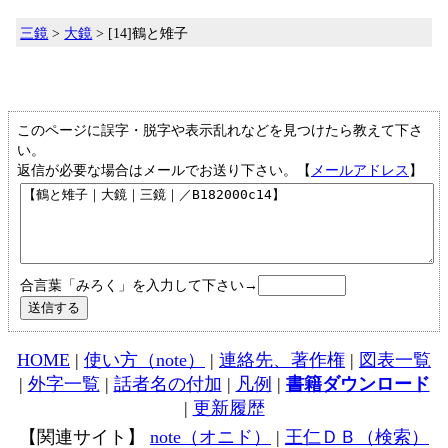
三鏡
>
大鏡
> [14]鶴と雉子
このページに誤字・脱字や表示乱れなどを見つけたら教えて下さ
い。
返信が必要な場合はメールでお送り下さい。【
メールアドレス
】
合言葉「みろく」を入力して下さい→
HOME
|
使い方（note）
|
連絡先、著作権
|
図表一覧
|
外字一覧
|
話者名の付加
|
凡例
|
書籍ダウンロード
|
更新履歴
【関連サイト】
note（オニド）
|
王仁ＤＢ（検索）