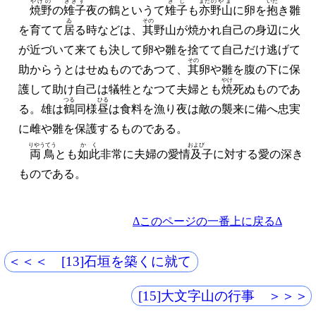
やけの
きぎす
きじ
また
のやま
いだ
焼野
の
雉子
夜の鶴というて
雉子
も
亦
野山
に卵を
抱
き雛
ゐ
その
を育てて
居
る時などは、
其
野山が焼かれ自己の身辺に火
が近づいて来ても決して卵や雛を捨てて自己だけ逃げて
その
助からうとはせぬものであつて、
其
卵や雛を腹の下に保
やけ
護して助け自己は犠牲となつて夫婦とも
焼
死ぬものであ
つる
ひる
る。雄は
鶴
同様
昼
は食料を漁り夜は敵の襲来に備へ忠実
に雌や雛を保護するものである。
りやうてう
かく
および
両鳥
とも
如此
非常に夫婦の愛情
及
子に対する愛の深き
ものである。
Δこのページの一番上に戻るΔ
＜＜＜ [13]石垣を築くに就て
[15]大文字山の行事 ＞＞＞