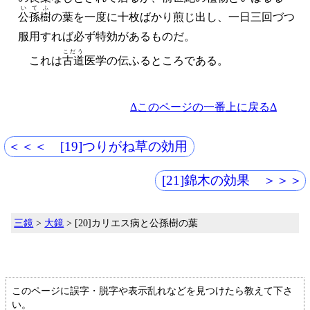
いてふ
公孫樹
の葉を一度に十枚ばかり煎じ出し、一日三回づつ
服用すれば必ず特効があるものだ。
こだう
これは
古道
医学の伝ふるところである。
Δこのページの一番上に戻るΔ
＜＜＜ [19]つりがね草の効用
[21]錦木の効果 ＞＞＞
三鏡
>
大鏡
> [20]カリエス病と公孫樹の葉
このページに誤字・脱字や表示乱れなどを見つけたら教えて下さ
い。