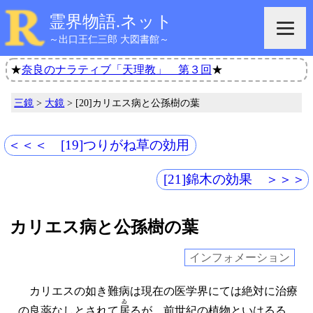
霊界物語.ネット
～出口王仁三郎 大図書館～
★
奈良のナラティブ「天理教」 第３回
★
三鏡
>
大鏡
> [20]カリエス病と公孫樹の葉
＜＜＜ [19]つりがね草の効用
[21]錦木の効果 ＞＞＞
カリエス病と公孫樹の葉
インフォメーション
カリエスの如き難病は現在の医学界にては絶対に治療
ゐ
の良薬なしとされて
居
るが、前世紀の植物といはるる