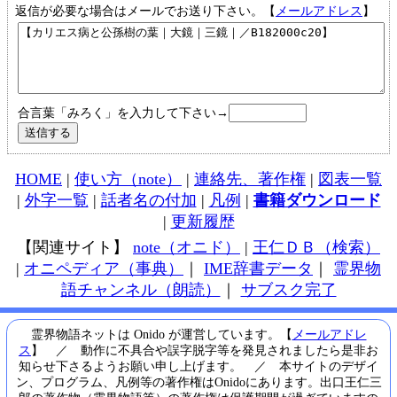
返信が必要な場合はメールでお送り下さい。【
メールアドレス
】
合言葉「みろく」を入力して下さい→
HOME
|
使い方（note）
|
連絡先、著作権
|
図表一覧
|
外字一覧
|
話者名の付加
|
凡例
|
書籍ダウンロード
|
更新履歴
【関連サイト】
note（オニド）
|
王仁ＤＢ（検索）
|
オニペディア（事典）
｜
IME辞書データ
｜
霊界物
語チャンネル（朗読）
｜
サブスク完了
霊界物語ネットは Onido が運営しています。【
メールアドレ
ス
】 ／ 動作に不具合や誤字脱字等を発見されましたら是非お
知らせ下さるようお願い申し上げます。 ／ 本サイトのデザイ
ン、プログラム、凡例等の著作権はOnidoにあります。出口王仁三