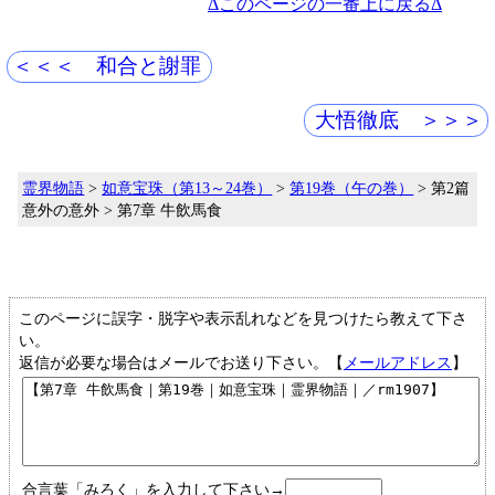
Δこのページの一番上に戻るΔ
＜＜＜ 和合と謝罪
大悟徹底 ＞＞＞
霊界物語
>
如意宝珠（第13～24巻）
>
第19巻（午の巻）
> 第2篇
意外の意外 > 第7章 牛飲馬食
このページに誤字・脱字や表示乱れなどを見つけたら教えて下さ
い。
返信が必要な場合はメールでお送り下さい。【
メールアドレス
】
合言葉「みろく」を入力して下さい→