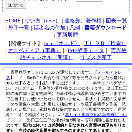
HOME
|
使い方（note）
|
連絡先、著作権
|
図表一覧
|
外字一覧
|
話者名の付加
|
凡例
|
書籍ダウンロード
|
更新履歴
【関連サイト】
note（オニド）
|
王仁ＤＢ（検索）
|
オニペディア（事典）
｜
IME辞書データ
｜
霊界物
語チャンネル（朗読）
｜
サブスク完了
霊界物語ネットは Onido が運営しています。【
メールアドレ
ス
】 ／ 動作に不具合や誤字脱字等を発見されましたら是非お
知らせ下さるようお願い申し上げます。 ／ 本サイトのデザイ
ン、プログラム、凡例等の著作権はOnidoにあります。出口王仁三
郎の著作物（霊界物語等）の著作権は保護期間が過ぎていますの
でご自由にお使いいただいて構いません。本サイト掲載の文章デ
ータや画像を大量に利用して独自サイトや電子書籍等を作製・発
表したい場合は、素材を直接提供することも可能ですので、運営
者Onidoにご相談ください。→「
本サイト掲載文献の著作権につい
て
」 ／ 出口王仁三郎の著作物は明治～昭和初期に書かれたも
のです。
現代においては差別的と見なされる言葉や表現もありま
すが、当時の時代背景を鑑みてそのままにしてあります。
／