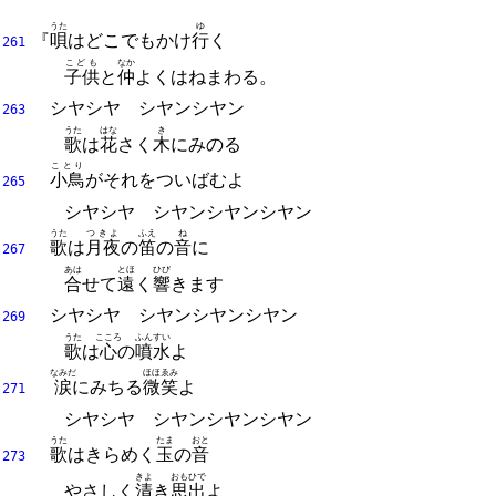
うた
ゆ
『
唄
はどこでもかけ
行
く
261
こども
なか
子供
と
仲
よくはねまわる。
シヤシヤ シヤンシヤン
263
うた
はな
き
歌
は
花
さく
木
にみのる
ことり
小鳥
がそれをついばむよ
265
シヤシヤ シヤンシヤンシヤン
うた
つきよ
ふえ
ね
歌
は
月夜
の
笛
の
音
に
267
あは
とほ
ひび
合
せて
遠
く
響
きます
シヤシヤ シヤンシヤンシヤン
269
うた
こころ
ふんすい
歌
は
心
の
噴水
よ
なみだ
ほほゑみ
涙
にみちる
微笑
よ
271
シヤシヤ シヤンシヤンシヤン
うた
たま
おと
歌
はきらめく
玉
の
音
273
きよ
おもひで
やさしく
清
き
思出
よ