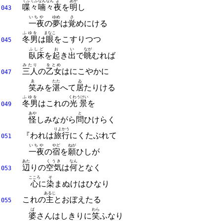
てふてふ
なんなん
よ
あか
喋々
喃々
夜
を
明
し
043
いちや
ゆめ
さ
一夜
の
夢
は
覚
めにける
ふゆを
まなこ
冬男
は
眼
をこすりつつ
045
ふしど
お
い
なが
臥床
を
起
き
出
で
眺
むれば
みたり
をとめ
三人
の
乙女
はにこやかに
047
ゑ
たた
ゐ
笑
みを
湛
へて
居
たりける
ふゆを
くわうけい
冬男
はこれの
光景
を
049
あや
と
怪
しみながら
問
ひけらく
りよかう
『われは
旅行
にくたぶれて
051
いちや
やど
ねが
一夜
の
宿
を
願
ひしが
あた
くうき
なん
辺
りの
空気
は
何
となく
053
こころ
そ
心
に
染
まぬけはひなり
あるじ
これの
主
とおぼえたる
055
ば
わら
婆
さんはしきりに
笑
ふなり