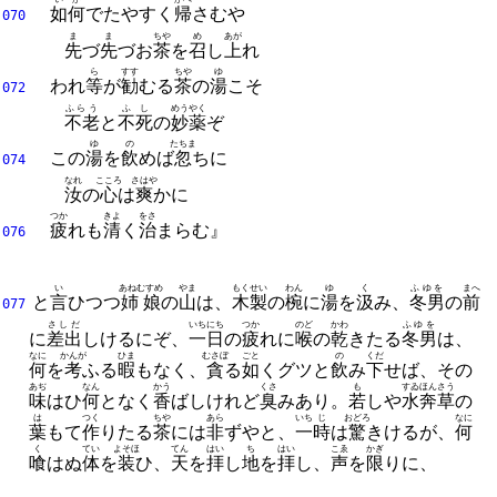
如何
でたやすく
帰
さむや
070
ま
ま
ちや
め
あが
先
づ
先
づお
茶
を
召
し
上
れ
ら
すす
ちや
ゆ
われ
等
が
勧
むる
茶
の
湯
こそ
072
ふらう
ふし
めうやく
不老
と
不死
の
妙薬
ぞ
ゆ
の
たちま
この
湯
を
飲
めば
忽
ちに
074
なれ
こころ
さはや
汝
の
心
は
爽
かに
つか
きよ
をさ
疲
れも
清
く
治
まらむ』
076
い
あねむすめ
やま
もくせい
わん
ゆ
く
ふゆを
まへ
と
言
ひつつ
姉娘
の
山
は、
木製
の
椀
に
湯
を
汲
み、
冬男
の
前
077
さしだ
いち
にち
つか
のど
かわ
ふゆを
に
差出
しけるにぞ、
一
日
の
疲
れに
喉
の
乾
きたる
冬男
は、
なに
かんが
ひま
むさぼ
ごと
の
くだ
何
を
考
ふる
暇
もなく、
貪
る
如
くグツと
飲
み
下
せば、
その
あぢ
なん
かう
くさ
も
すゐほんさう
味
はひ
何
となく
香
ばしけれど
臭
みあり。
若
しや
水奔草
の
は
つく
ちや
あら
いち
じ
おどろ
なに
葉
もて
作
りたる
茶
には
非
ずやと、
一
時
は
驚
きけるが、
何
く
てい
よそほ
てん
はい
ち
はい
こゑ
かぎ
喰
はぬ
体
を
装
ひ、
天
を
拝
し
地
を
拝
し、
声
を
限
りに、