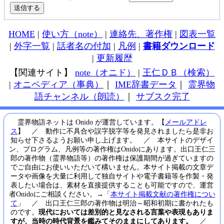
HOME
|
使い方（note）
|
連絡先、著作権
|
図表一覧
|
外字一覧
|
話者名の付加
|
凡例
|
書籍ダウンロード
|
更新履歴
【関連サイト】
note（オニド）
|
王仁ＤＢ（検索）
|
オニペディア（事典）
｜
IME辞書データ
｜
霊界物
語チャンネル（朗読）
｜
サブスク完了
霊界物語ネットは Onido が運営しています。【
メールアドレ
ス
】 ／ 動作に不具合や誤字脱字等を発見されましたら是非お
知らせ下さるようお願い申し上げます。 ／ 本サイトのデザイ
ン、プログラム、凡例等の著作権はOnidoにあります。出口王仁三
郎の著作物（霊界物語等）の著作権は保護期間が過ぎていますの
でご自由にお使いいただいて構いません。本サイト掲載の文章デ
ータや画像を大量に利用して独自サイトや電子書籍等を作製・発
表したい場合は、素材を直接提供することも可能ですので、運営
者Onidoにご相談ください。→「
本サイト掲載文献の著作権につい
て
」 ／ 出口王仁三郎の著作物は明治～昭和初期に書かれたも
のです。
現代においては差別的と見なされる言葉や表現もありま
すが、当時の時代背景を鑑みてそのままにしてあります。
／