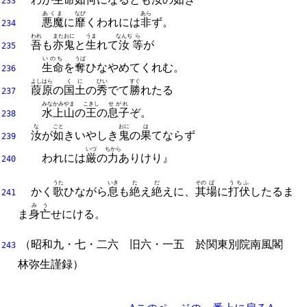
233
あくま
なび
あら
悪魔
に
靡
くわれには
非
ず。
234
われ
また
おに
うま
なんぢ
ら
吾
も
亦
鬼
と
生
れて
汝
等
が
235
いのち
うば
生命
を
奪
ひなやめてくれむ。
236
よしはら
くに
ひい
すぐ
葭原
の
国土
の
秀
でて
勝
れたる
237
みなかみやま
こきし
せがれ
水上山
の
王
の
息子
ぞ。
238
な
ごと
おに
は
汝
が
如
きいやしき
鬼
の
果
てならず
239
いづ
ちから
われには
厳
の
力
ありけり』
240
うた
いき
た
だ
その
ば
うちふ
かく
歌
ひながら
息
も
絶
え
絶
えに、
其
場
に
打伏
したるま
241
み
う
ま
身
亡
せにける。
（
昭和九・七・二六
旧六・一五
於関東別院南風閣
243
林弥生
謹録）