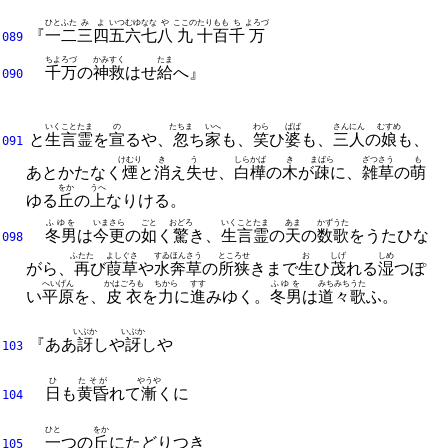
ひと
ふた
み
よ
いつ
むゆ
なな
や
ここの
たり
もも
ち
よろづ
『
一
二
三
四
五
六
七
八
九
十
百
千
万
089
ちよろづ
かみ
すく
たま
千万
の
神
救
はせ
給
へ』
090
いくことたま
の
たちま
いへ
わら
ばば
さん
にん
むすめ
と
生言霊
を
宣
るや、
忽
ち
家
も、
笑
ひ
婆
も、
三
人
の
娘
も、
091
けむり
き
う
しらかば
き
まばら
ざつさう
も
あとかたなく
煙
と
消
え
失
せ、
白樺
の
木
が
疎
に、
雑草
の
萌
をか
うへ
ゆる
丘
の
上
なりける。
ふゆを
いまさら
ごと
おどろ
いくことたま
あま
かずうた
冬男
は
今更
の
如
く
驚
き、
生言霊
の
天
の
数歌
をうたひな
098
ふたた
よしぐさ
すゐほんさう
ところせ
お
しげ
しめ
がら、
再
び
葭草
や
水奔草
の
所狭
きまで
生
ひ
茂
れる
湿
つぽ
へいげん
かはごろも
ちから
すす
ふゆを
みちみち
うた
い
平原
を、
皮衣
を
力
に
進
みゆく。
冬男
は
道々
歌
ふ。
いぶか
いぶか
『ああ
訝
しや
訝
しや
103
ひ
たそが
やうや
日
も
黄昏
れて
漸
くに
104
ひと
をか
一
つの
丘
にたどりつき
105