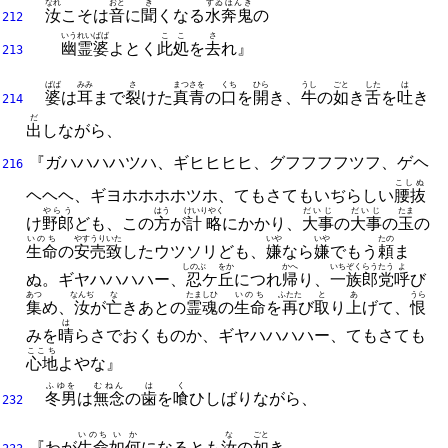
なれ
おと
き
すゐほんき
汝
こそは
音
に
聞
くなる
水奔鬼
の
212
いうれいばば
ここ
さ
幽霊婆
よとく
此処
を
去
れ』
213
ばば
みみ
さ
まつさを
くち
ひら
うし
ごと
した
は
婆
は
耳
まで
裂
けた
真青
の
口
を
開
き、
牛
の
如
き
舌
を
吐
き
214
だ
出
しながら、
『ガハハハハツハ、
ギヒヒヒヒ、
グフフフフツフ、
ゲヘ
216
こしぬ
ヘヘヘ、
ギヨホホホホツホ、
てもさてもいぢらしい
腰抜
やらう
はう
けいりやく
だいじ
だいじ
たま
け
野郎
ども、
この
方
が
計略
にかかり、
大事
の
大事
の
玉
の
いのち
やすうり
いた
いや
いや
たの
生命
の
安売
致
したウツソリども、
嫌
なら
嫌
でもう
頼
ま
しのぶ
をか
かへ
いちぞく
らうたう
よ
ぬ。
ギヤハハハハー、
忍
ケ
丘
につれ
帰
り、
一族
郎党
呼
び
あつ
なんぢ
な
たましひ
いのち
ふたた
と
あ
うら
集
め、
汝
が
亡
きあとの
霊魂
の
生命
を
再
び
取
り
上
げて、
恨
は
みを
晴
らさでおくものか、
ギヤハハハハー、
てもさても
ここち
心地
よやな』
ふゆを
むねん
は
く
冬男
は
無念
の
歯
を
喰
ひしばりながら、
232
いのち
いか
な
ごと
『わが
生命
如何
になるとも
汝
の
如
き