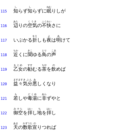
し
し
ねむ
知
らず
知
らずに
眠
りしが
115
あた
くうき
ふくわい
辺
りの
空気
の
不快
さに
116
をり
よ
あ
いぶかる
折
しも
夜
は
明
けて
117
ちか
きこ
とり
こゑ
近
くに
聞
ゆる
鳥
の
声
118
をとめ
すす
ちや
の
乙女
の
勧
むる
茶
を
飲
めば
119
ますます
きぶん
あ
益々
気分
悪
しくなり
120
も
どくゆ
あら
若
しや
毒湯
に
非
ずやと
121
みそら
はい
ち
はい
御空
を
拝
し
地
を
拝
し
122
あま
かずうた
の
天
の
数歌
宣
りつれば
123