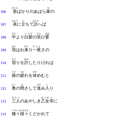
かたち
や
形
ばかりのあばら
家
の
106
おもて
た
おとな
表
に
立
ちて
訪
へば
107
なか
しらが
わら
ばば
中
より
白髪
の
笑
ひ
婆
108
あら
きた
ひとよ
現
はれ
来
り
一夜
さの
109
やど
ゆる
宿
りを
許
したりければ
110
たび
つか
やす
旅
の
疲
れを
休
めむと
111
おく
ま
すす
い
奥
の
間
さして
進
み
入
り
112
みたり
をとめ
ら
三人
のあやしき
乙女
等
に
113
いろいろ
さまざま
種々
様々
くどかれて
114