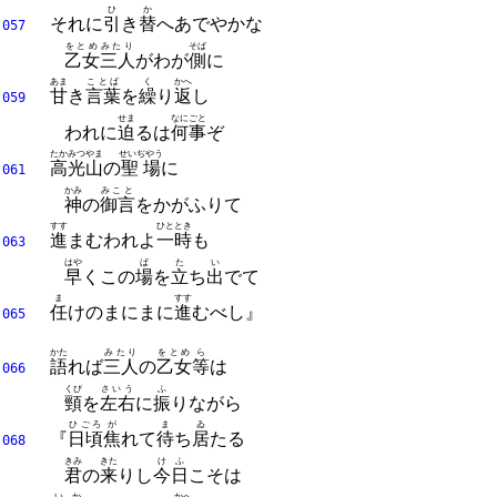
ひ
か
それに
引
き
替
へあでやかな
057
をとめ
みたり
そば
乙女
三人
がわが
側
に
あま
ことば
く
かへ
甘
き
言葉
を
繰
り
返
し
059
せま
なにごと
われに
迫
るは
何事
ぞ
たかみつやま
せいぢやう
高光山
の
聖場
に
061
かみ
みこと
神
の
御言
をかがふりて
すす
ひととき
進
まむわれよ
一時
も
063
はや
ば
た
い
早
くこの
場
を
立
ち
出
でて
ま
すす
任
けのまにまに
進
むべし』
065
かた
みたり
をとめ
ら
語
れば
三人
の
乙女
等
は
066
くび
さいう
ふ
頸
を
左右
に
振
りながら
ひごろ
が
ま
ゐ
『
日頃
焦
れて
待
ち
居
たる
068
きみ
きた
けふ
君
の
来
りし
今日
こそは
いか
かへ