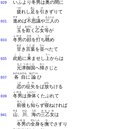
いふより
冬男
は
奥
の
間
に
029
つか
あし
ひ
疲
れし
足
を
引
きずりて
すす
ふしぎ
さん
にん
進
めば
不思議
や
三
人
の
031
たま
あざむ
をとめ
ら
玉
を
欺
く
乙女
等
が
ふゆを
かほ
う
なが
冬男
の
顔
を
打
ち
眺
め
033
あま
ことば
なら
甘
き
言葉
を
並
べたて
ここ
き
うへ
此処
に
来
ませし
上
からは
035
もとつ
みくに
かへ
元津
御国
へ
帰
さじと
おのもおのも
あげつら
各自
に
論
ひ
037
こひ
そや
はな
恋
の
征矢
をば
放
ちける
ふゆを
しんたい
冬男
は
身体
くたぶれて
039
ぜんご
し
い
前後
も
知
らず
寝
ねければ
やま
かは
うみ
みをとめ
山
、
川
、
海
の
三乙女
は
041
ふゆを
ぜんしん
な
冬男
の
全身
を
撫
でさすり