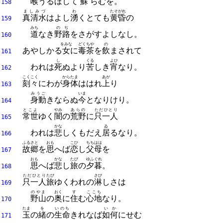
喉
うるほして
蘇
らむを。
158
ましみづ
わ
たそがれ
真清水
はよし
湧
くとても
黄昏
の
159
みち
のぢ
道
なき
野路
をさがすよしなし。
160
をみな
どくちや
の
あやしかる
女
に
毒茶
を
飲
まされて
161
し
くる
よひ
われは
死
ぬより
苦
しき
宵
なり。
162
こくこく
からたま
あが
刻々
にわが
身体
ははれ
上
り
163
みうご
いま
身動
きならぬ
今
となりけり。
164
とこよ
やみ
あらの
ただひとり
常世
ゆく
闇
の
荒野
に
只一人
165
かな
ゐ
われは
悲
しくもだえ
居
るなり。
166
ふるさと
おも
こひ
ちちはは
故郷
を
思
へば
恋
し
父母
を
167
おも
かな
たび
ゆふぐれ
思
へば
悲
し
旅
の
夕暮
。
168
ただひとり
たび
さび
只一人
旅
ゆくわれの
淋
しさは
169
のやま
おく
す
ここち
野山
の
奥
に
住
む
心地
なり。
170
たま
を
いのち
いか
玉
の
緒
の
生命
きれなば
如何
にせむ
171