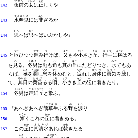
やぜん
をんな
まさ
夜前
の
女
は
正
しくや
142
すゐほんき
あら
水奔鬼
には
非
ざるか
143
おも
おも
思
へば
思
へばいぶかしや』
144
うた
すす
ゆ
また
ちひ
をか
ゆくて
よこた
と
歌
ひつつ
進
み
行
けば、
又
もや
小
さき
丘
、
行手
に
横
はる
145
み
ふゆを
と
かく
そ
をか
みづ
を
見
る。
冬男
は
兎
も
角
も
其
の
丘
にたどりつき、
水
でもあ
のど
うるほ
いき
やす
つか
からだ
ゆうき
こ
らば、
喉
を
潤
し
息
を
休
めむと、
疲
れし
身体
に
勇気
を
鼓
し
その
ひ
たそが
ころ
ちひ
をか
べ
つ
て、
其
日
の
黄昏
るる
頃
、
小
さき
丘
の
辺
に
着
きたり。
ふゆを
こゑ
ほそぼそ
うた
冬男
は
声
細々
と
歌
ふ。
154
しこぐさ
お
の
わた
『あへぎあへぎ
醜草
生
ふる
野
を
渉
り
155
やうや
をか
つ
漸
くこれの
丘
に
着
きぬる。
156
をか
ましみづ
かわ
この
丘
に
真清水
あれば
乾
きたる
157
のど
よみがへ