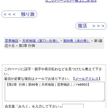
Δこのページの一番上に戻るΔ
＜＜＜ 独り旅
復活 ＞＞＞
霊界物語
>
天祥地瑞（第73～81巻）
>
第80巻（未の巻）
> 第1篇
忍ケ丘 > 第2章 行倒
このページに誤字・脱字や表示乱れなどを見つけたら教えて下さ
い。
返信が必要な場合はメールでお送り下さい。【
メールアドレス
】
合言葉「みろく」を入力して下さい→