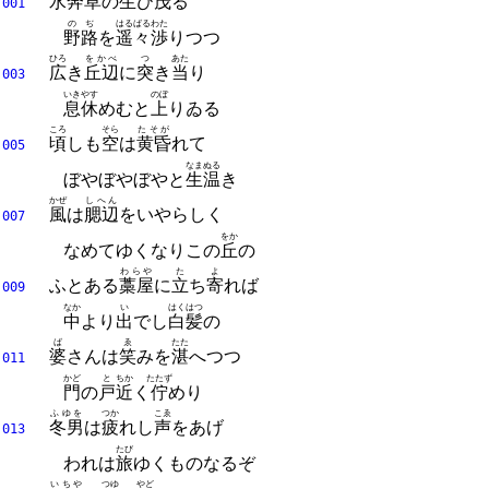
水奔草
の
生
ひ
茂
る
001
のぢ
はるばる
わた
野路
を
遥々
渉
りつつ
ひろ
をかべ
つ
あた
広
き
丘辺
に
突
き
当
り
003
いき
やす
のぼ
息
休
めむと
上
りゐる
ころ
そら
たそが
頃
しも
空
は
黄昏
れて
005
なまぬる
ぼやぼやぼやと
生温
き
かぜ
しへん
風
は
腮辺
をいやらしく
007
をか
なめてゆくなりこの
丘
の
わらや
た
よ
ふとある
藁屋
に
立
ち
寄
れば
009
なか
い
はくはつ
中
より
出
でし
白髪
の
ば
ゑ
たた
婆
さんは
笑
みを
湛
へつつ
011
かど
と
ちか
たたず
門
の
戸
近
く
佇
めり
ふゆを
つか
こゑ
冬男
は
疲
れし
声
をあげ
013
たび
われは
旅
ゆくものなるぞ
いちや
つゆ
やど