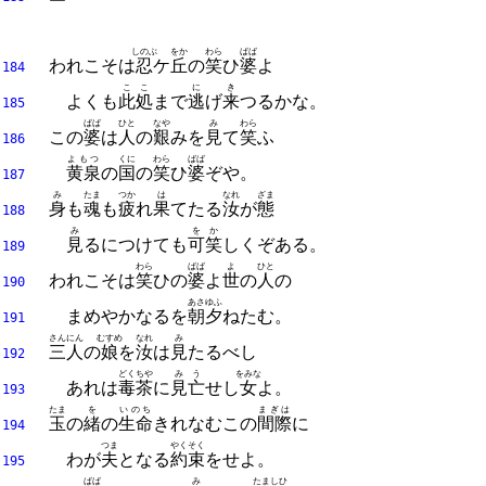
しのぶ
をか
わら
ばば
われこそは
忍
ケ
丘
の
笑
ひ
婆
よ
184
ここ
に
き
よくも
此処
まで
逃
げ
来
つるかな。
185
ばば
ひと
なや
み
わら
この
婆
は
人
の
艱
みを
見
て
笑
ふ
186
よもつ
くに
わら
ばば
黄泉
の
国
の
笑
ひ
婆
ぞや。
187
み
たま
つか
は
なれ
ざま
身
も
魂
も
疲
れ
果
てたる
汝
が
態
188
み
をか
見
るにつけても
可笑
しくぞある。
189
わら
ばば
よ
ひと
われこそは
笑
ひの
婆
よ
世
の
人
の
190
あさゆふ
まめやかなるを
朝夕
ねたむ。
191
さん
にん
むすめ
なれ
み
三
人
の
娘
を
汝
は
見
たるべし
192
どくちや
みう
をみな
あれは
毒茶
に
見亡
せし
女
よ。
193
たま
を
いのち
まぎは
玉
の
緒
の
生命
きれなむこの
間際
に
194
つま
やくそく
わが
夫
となる
約束
をせよ。
195
ばば
み
たましひ