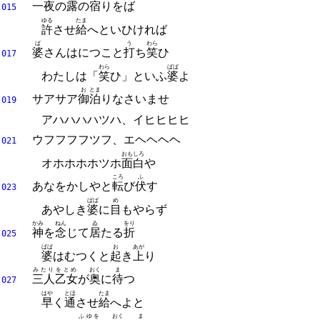
一夜
の
露
の
宿
りをば
015
ゆる
たま
許
させ
給
へといひければ
ば
う
わら
婆
さんはにつこと
打
ち
笑
ひ
017
わら
ばば
わたしは「
笑
ひ」といふ
婆
よ
お
とま
サアサア
御
泊
りなさいませ
019
アハハハハツハ、イヒヒヒヒ
ウフフフフツフ、エヘヘヘヘ
021
おもしろ
オホホホホツホ
面白
や
ころ
ふ
あなをかしやと
転
び
伏
す
023
ばば
め
あやしき
婆
に
目
もやらず
かみ
ねん
ゐ
をり
神
を
念
じて
居
たる
折
025
ばば
お
あが
婆
はむつくと
起
き
上
り
みたり
をとめ
おく
ま
三人
乙女
が
奥
に
待
つ
027
はや
とほ
たま
早
く
通
させ
給
へよと
ふゆを
おく
ま