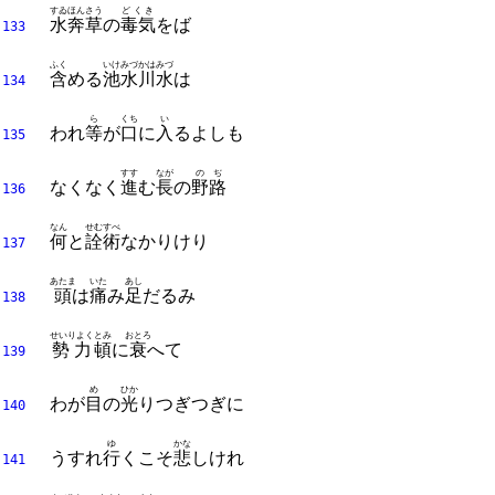
すゐほんさう
どくき
水奔草
の
毒気
をば
133
ふく
いけみづ
かはみづ
含
める
池水
川水
は
134
ら
くち
い
われ
等
が
口
に
入
るよしも
135
すす
なが
のぢ
なくなく
進
む
長
の
野路
136
なん
せむすべ
何
と
詮術
なかりけり
137
あたま
いた
あし
頭
は
痛
み
足
だるみ
138
せいりよく
とみ
おとろ
勢力
頓
に
衰
へて
139
め
ひか
わが
目
の
光
りつぎつぎに
140
ゆ
かな
うすれ
行
くこそ
悲
しけれ
141