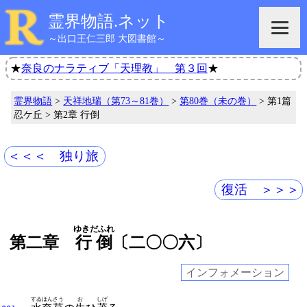
霊界物語.ネット
～出口王仁三郎 大図書館～
★
奈良のナラティブ「天理教」 第３回
★
霊界物語
>
天祥地瑞（第73～81巻）
>
第80巻（未の巻）
> 第1篇
忍ケ丘 > 第2章 行倒
＜＜＜ 独り旅
復活 ＞＞＞
ゆきだふれ
第二章
行倒
〔二〇〇六〕
インフォメーション
すゐほんさう
お
しげ