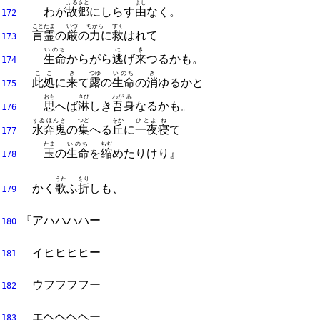
ふるさと
よし
わが
故郷
にしらす
由
なく。
172
ことたま
いづ
ちから
すく
言霊
の
厳
の
力
に
救
はれて
173
いのち
に
き
生命
からがら
逃
げ
来
つるかも。
174
ここ
き
つゆ
いのち
き
此処
に
来
て
露
の
生命
の
消
ゆるかと
175
おも
さび
わが
み
思
へば
淋
しき
吾
身
なるかも。
176
すゐほんき
つど
をか
ひとよ
ね
水奔鬼
の
集
へる
丘
に
一夜
寝
て
177
たま
いのち
ちぢ
玉
の
生命
を
縮
めたりけり』
178
うた
をり
かく
歌
ふ
折
しも、
179
『アハハハハー
180
イヒヒヒヒー
181
ウフフフフー
182
エヘヘヘヘー
183