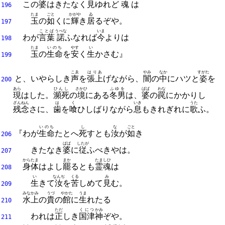
この
婆
はきたなく
見
ゆれど
魂
は
196
たま
ごと
かがや
ゐ
玉
の
如
くに
輝
き
居
るぞや。
197
ことば
うべな
いま
わが
言葉
諾
ふなれば
今
よりは
198
たま
いのち
やす
い
玉
の
生命
を
安
く
生
かさむ』
199
こゑ
はりあ
やみ
なか
すがた
と、
いやらしき
声
を
張上
げながら、
闇
の
中
にハツと
姿
を
200
あら
ひんし
さかひ
ふゆを
ばば
わな
現
はした。
瀕死
の
境
にある
冬男
は、
婆
の
罠
にかかりし
ざんねん
は
く
いき
うた
残念
さに、
歯
を
喰
ひしばりながら
息
もきれぎれに
歌
ふ。
いのち
し
な
ごと
『わが
生命
たとへ
死
すとも
汝
が
如
き
206
ばば
したが
きたなき
婆
に
従
ふべきやは。
207
からたま
まか
たましひ
身体
はよし
罷
るとも
霊魂
は
208
い
なんぢ
くる
み
生
きて
汝
を
苦
しめて
見
む。
209
みなかみ
うづ
やかた
うま
水上
の
貴
の
館
に
生
れたる
210
ただ
くにつ
かみ
われは
正
しき
国津
神
ぞや。
211