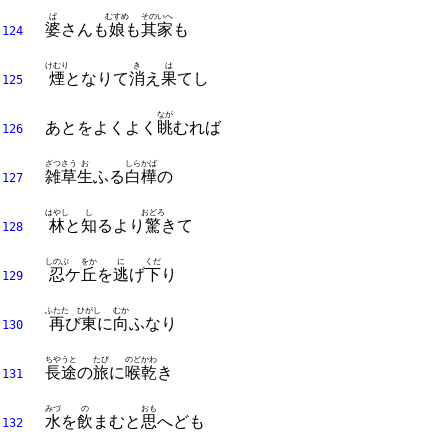
ば
むすめ
その
いへ
婆
さんも
娘
も
其
家
も
124
けむり
き
は
煙
となりて
消
え
果
てし
125
なが
あとをよくよく
眺
むれば
126
ざつさう
お
しらかば
雑草
生
ふる
白樺
の
127
はやし
し
おどろ
林
と
知
るより
驚
きて
128
しのぶ
をか
に
くだ
忍
ケ
丘
を
逃
げ
下
り
129
ふたた
ひがし
むか
再
び
東
に
向
ふなり
130
ちやうと
たび
のど
かわ
長途
の
旅
に
喉
乾
き
131
みづ
の
おも
水
を
飲
まむと
思
へども
132