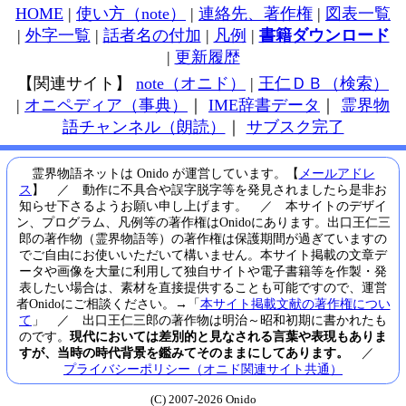
HOME
|
使い方（note）
|
連絡先、著作権
|
図表一覧
|
外字一覧
|
話者名の付加
|
凡例
|
書籍ダウンロード
|
更新履歴
【関連サイト】
note（オニド）
|
王仁ＤＢ（検索）
|
オニペディア（事典）
｜
IME辞書データ
｜
霊界物
語チャンネル（朗読）
｜
サブスク完了
霊界物語ネットは Onido が運営しています。【
メールアドレ
ス
】 ／ 動作に不具合や誤字脱字等を発見されましたら是非お
知らせ下さるようお願い申し上げます。 ／ 本サイトのデザイ
ン、プログラム、凡例等の著作権はOnidoにあります。出口王仁三
郎の著作物（霊界物語等）の著作権は保護期間が過ぎていますの
でご自由にお使いいただいて構いません。本サイト掲載の文章デ
ータや画像を大量に利用して独自サイトや電子書籍等を作製・発
表したい場合は、素材を直接提供することも可能ですので、運営
者Onidoにご相談ください。→「
本サイト掲載文献の著作権につい
て
」 ／ 出口王仁三郎の著作物は明治～昭和初期に書かれたも
のです。
現代においては差別的と見なされる言葉や表現もありま
すが、当時の時代背景を鑑みてそのままにしてあります。
／
プライバシーポリシー（オニド関連サイト共通）
(C) 2007-2026 Onido