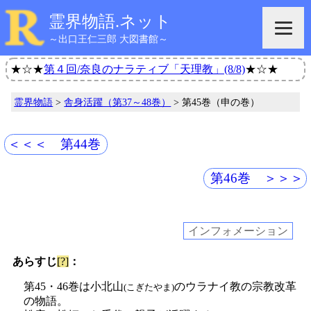
霊界物語.ネット
～出口王仁三郎 大図書館～
★☆★
第４回/奈良のナラティブ「天理教」(8/8)
★☆★
霊界物語
>
舎身活躍（第37～48巻）
> 第45巻（申の巻）
＜＜＜ 第44巻
第46巻 ＞＞＞
インフォメーション
あらすじ
[?]
：
第45・46巻は小北山
のウラナイ教の宗教改革
(こぎたやま)
の物語。