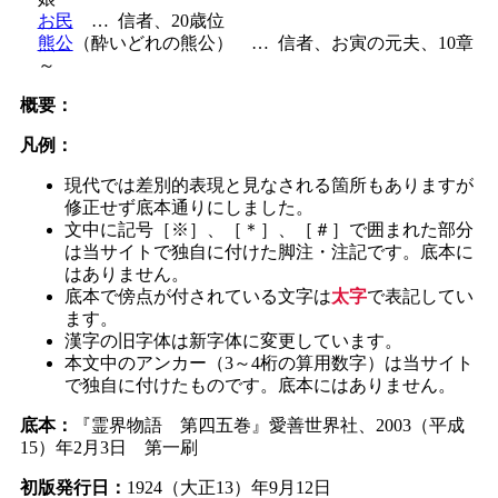
お民
…
信者、20歳位
熊公
（酔いどれの熊公）
…
信者、お寅の元夫、10章
～
概要：
凡例：
現代では差別的表現と見なされる箇所もありますが
修正せず底本通りにしました。
文中に記号［※］、［＊］、［＃］で囲まれた部分
は当サイトで独自に付けた脚注・注記です。底本に
はありません。
底本で傍点が付されている文字は
太字
で表記してい
ます。
漢字の旧字体は新字体に変更しています。
本文中のアンカー（3～4桁の算用数字）は当サイト
で独自に付けたものです。底本にはありません。
底本：
『霊界物語 第四五巻』愛善世界社、2003（平成
15）年2月3日 第一刷
初版発行日：
1924（大正13）年9月12日