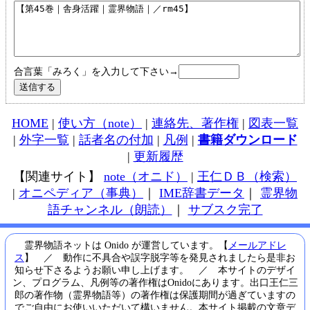
合言葉「みろく」を入力して下さい→
HOME
|
使い方（note）
|
連絡先、著作権
|
図表一覧
|
外字一覧
|
話者名の付加
|
凡例
|
書籍ダウンロード
|
更新履歴
【関連サイト】
note（オニド）
|
王仁ＤＢ（検索）
|
オニペディア（事典）
｜
IME辞書データ
｜
霊界物
語チャンネル（朗読）
｜
サブスク完了
霊界物語ネットは Onido が運営しています。【
メールアドレ
ス
】 ／ 動作に不具合や誤字脱字等を発見されましたら是非お
知らせ下さるようお願い申し上げます。 ／ 本サイトのデザイ
ン、プログラム、凡例等の著作権はOnidoにあります。出口王仁三
郎の著作物（霊界物語等）の著作権は保護期間が過ぎていますの
でご自由にお使いいただいて構いません。本サイト掲載の文章デ