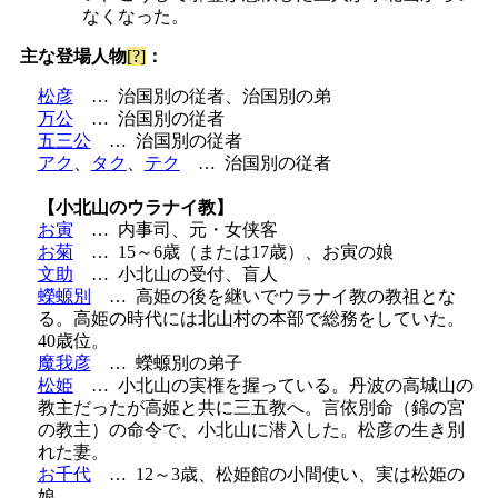
なくなった。
主な登場人物
[?]
：
松彦
…
治国別の従者、治国別の弟
万公
…
治国別の従者
五三公
…
治国別の従者
アク
、
タク
、
テク
…
治国別の従者
【小北山のウラナイ教】
お寅
…
内事司、元・女侠客
お菊
…
15～6歳（または17歳）、お寅の娘
文助
…
小北山の受付、盲人
蠑螈別
…
高姫の後を継いでウラナイ教の教祖とな
る。高姫の時代には北山村の本部で総務をしていた。
40歳位。
魔我彦
…
蠑螈別の弟子
松姫
…
小北山の実権を握っている。丹波の高城山の
教主だったが高姫と共に三五教へ。言依別命（錦の宮
の教主）の命令で、小北山に潜入した。松彦の生き別
れた妻。
お千代
…
12～3歳、松姫館の小間使い、実は松姫の
娘