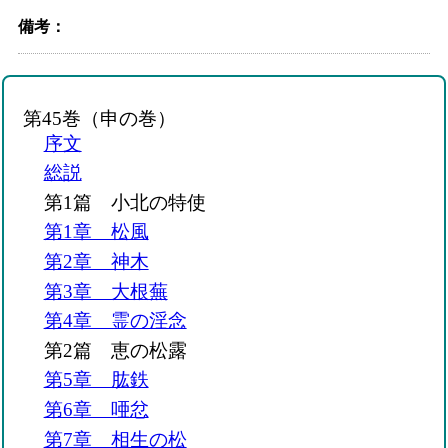
備考：
第45巻（申の巻）
序文
総説
第1篇 小北の特使
第1章 松風
第2章 神木
第3章 大根蕪
第4章 霊の淫念
第2篇 恵の松露
第5章 肱鉄
第6章 唖忿
第7章 相生の松