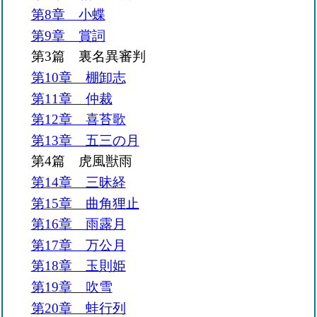
第8章 小蝶
第9章 賞詞
第3篇 裏名異審判
第10章 棚卸志
第11章 仲裁
第12章 喜苔歌
第13章 五三の月
第4篇 虎風獣雨
第14章 三昧経
第15章 曲角狸止
第16章 雨露月
第17章 万公月
第18章 玉則姫
第19章 吹雪
第20章 蛙行列