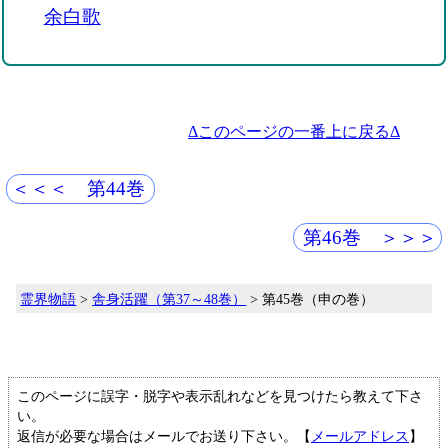
余白歌
Δこのページの一番上に戻るΔ
＜＜＜ 第44巻
第46巻 ＞＞＞
霊界物語
>
舎身活躍（第37～48巻）
> 第45巻（申の巻）
このページに誤字・脱字や表示乱れなどを見つけたら教えて下さ
い。
返信が必要な場合はメールでお送り下さい。【
メールアドレス
】