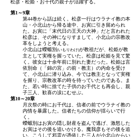
松彦・松姫・お千代の親子が活躍する。
第1～9章
第44巻から話は続く。松彦一行はウラナイ教の本
山・小北山から帰る途中、お寅に引き留められ
た。お寅に「末代日の王天の大神」だと言われた
松彦は、その神になりすまして、小北山の宗教改
革をしようと考える。
小北山は蠑螈別
が教祖だが、松姫が教
(いもりわけ)
主として実権を握っていた。松彦は松姫を見て驚
く。彼女は十余年前に別れた妻だった。松姫は言
依別命（「錦の宮」の前・教主）の内命を受け
て、小北山に潜り込み、今では教主となって実権
を握り、宗教改革の時を待っていたのである。ま
た、若い時に捨てた子供のお千代とも再会し、親
子三人、歓喜の涙にむせぶ。
第10～20章
月次祭の時にお千代は、信者の前でウラナイ教の
内情を暴露した。信者たちの信仰が揺らいで行
く。
蠑螈別はお寅の隠し財産を盗んで逃げ、激怒した
お寅はその後を追いかける。魔我彦もその後を追
い、こうして邪霊が憑依した三人が小北山からい