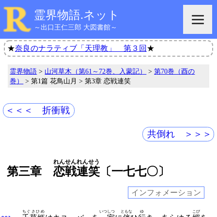
霊界物語.ネット
～出口王仁三郎 大図書館～
★
奈良のナラティブ「天理教」 第３回
★
霊界物語
>
山河草木（第61～72巻、入蒙記）
>
第70巻（酉の
巻）
> 第1篇 花鳥山月 > 第3章 恋戦連笑
＜＜＜ 折衝戦
共倒れ ＞＞＞
れんせん
れんせう
第三章
恋戦
連笑
〔一七七〇〕
インフォメーション
ちぐさひめ
いつしつ
ともな
ゆ
こび