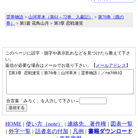
霊界物語
>
山河草木（第61～72巻、入蒙記）
>
第70巻（酉の
巻）
> 第1篇 花鳥山月 > 第3章 恋戦連笑
このページに誤字・脱字や表示乱れなどを見つけたら教えて下さ
い。
返信が必要な場合はメールでお送り下さい。【
メールアドレス
】
合言葉「みろく」を入力して下さい→
HOME
|
使い方（note）
|
連絡先、著作権
|
図表一覧
|
外字一覧
|
話者名の付加
|
凡例
|
書籍ダウンロード