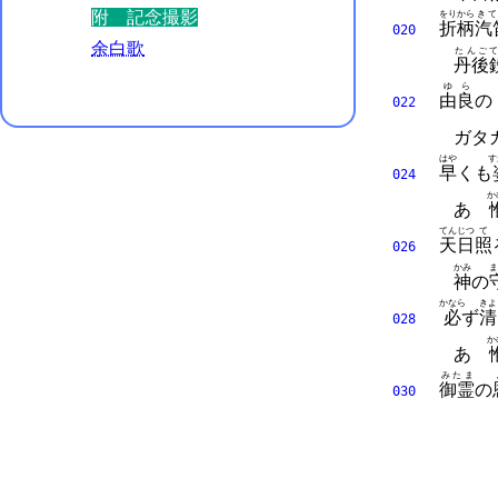
附 記念撮影
をりから
き
折柄
汽
020
余白歌
たんご
て
丹後
ゆら
由良
の
022
ガタ
はや
す
早
くも
024
か
あゝ
てんじつ
て
天日
照
026
かみ
ま
神
の
かなら
きよ
必
ず
清
028
か
あゝ
みたま
御霊
の
030