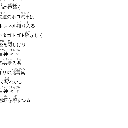
てき
こゑ
たか
笛
の
声
高
く
つだう
ぎしや
鉄道
のボロ
汽車
は
くぐ
い
トンネル
潜
り
入
る
さわ
ガタゴトゴト
騒
がしく
がた
かく
姿
を
隠
しけり
むながら
かむながら
惟神
々々
とも
くも
とも
る
共
曇
る
共
も
この
しやしん
守
りの
此
写真
うつ
く
写
れかし
むながら
かむながら
惟神
々々
ふゆ
ねぎ
恩頼
を
願
まつる。