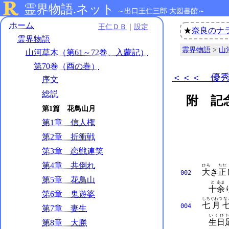
霊界物語.ネット
～出口王仁三郎 大図書館～
ホーム
王仁ＤＢ
｜
設定
★
奈良のナ
霊界物語
霊界物語
>
山
山河草木（第61～72巻、入蒙記）
第70巻（酉の巻）
＜＜＜ 優
序文
総説
附 記
第1篇 花鳥山月
第1章 信人権
第2章 折衝戦
第3章 恋戦連笑
第4章 共倒れ
ひろ
ただ
大
き
正
002
第5章 花鳥山
と
あま
十
余
第6章 鬼遊婆
しち
ぐわつ
な
七
月
004
第7章 妻生
いくひ
生日
第8章 大勝