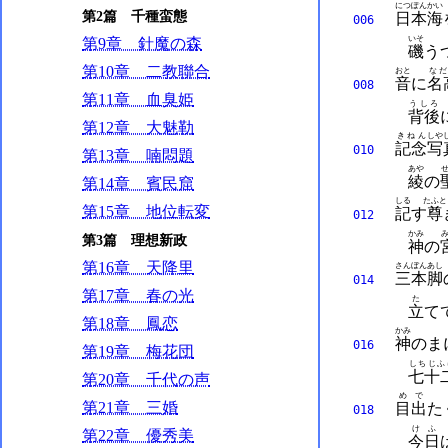
につぽんかい
第2篇 千種蛮態
日本海
006
いそ
第9章 針魔の森
磯
う
第10章 二教聯合
おと
な
音
に
名
008
第11章 血臭姫
うしろ
背後
第12章 大魅勒
きねん
しや
記念
写
010
第13章 喃悶題
あや
綾
の
第14章 賓民窟
しる
たふと
第15章 地位転変
記
す
尊
012
かみ
第3篇 理想新政
神
の
第16章 天降里
さんぼんあし
三本脚
014
第17章 春の光
た
立
て
第18章 鳳恋
かみ
神
のま
016
第19章 梅花団
しちじふ
七十
第20章 千代の声
めで
第21章 三婚
目出
た
018
けふ
第22章 優秀美
今日