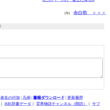
余白歌 ＞＞＞
(N)
影
話者名の付加
|
凡例
|
書籍ダウンロード
|
更新履歴
｜
IME辞書データ
｜
霊界物語チャンネル（朗読）
｜
サブ