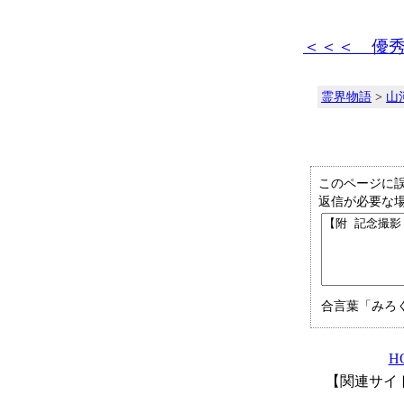
＜＜＜ 優
霊界物語
>
山
このページに
返信が必要な
合言葉「みろ
H
【関連サイ