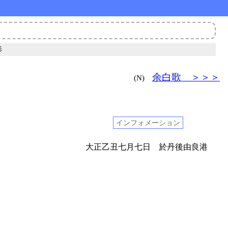
影
余白歌 ＞＞＞
(N)
インフォメーション
大正乙丑七月七日 於丹後由良港