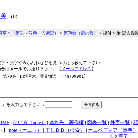
秀美
(B)
河草木（第61～72巻、入蒙記）
>
第70巻（酉の巻）
> 後付 > 附 記念撮
誤字・脱字や表示乱れなどを見つけたら教えて下さい。
場合はメールでお送り下さい。【
メールアドレス
】
く」を入力して下さい→
OME
|
使い方（note）
|
連絡先、著作権
|
図表一覧
|
外字一覧
|
ト】
note（オニド）
|
王仁ＤＢ（検索）
|
オニペディア（事典）
スク完了