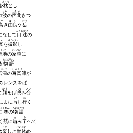
まくら
を
枕
とし
なみ
こゑ
き
つ
波
の
声
聞
きつ
だか
ゆら
だけ
高
き
由良
ケ
岳
こうじゆつ
になして
口述
の
しん
さつえい
真
を
撮影
し
せいち
いへ
つと
聖地
の
家
苞
に
ものがたり
き
物語
みやづ
しやしんし
宮津
の
写真師
が
のレンズをば
かほ
にら
あひ
て
顔
をば
睨
み
合
うつ
ゆ
にまに
写
し
行
く
に
くわん
ものがたり
二
巻
の
物語
ここ
あ
を
く
茲
に
編
み
了
へて
たの
ほねやす
は
楽
しき
骨休
め