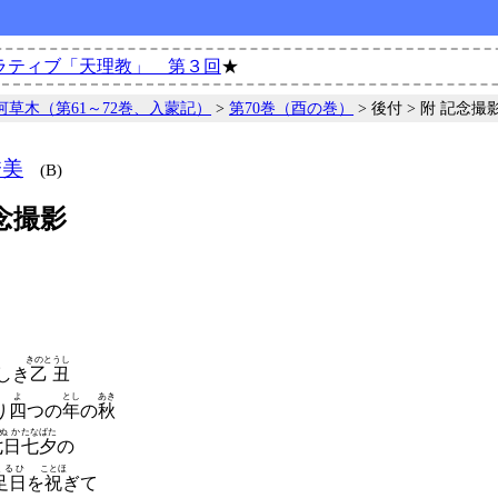
ラティブ「天理教」 第３回
★
河草木（第61～72巻、入蒙記）
>
第70巻（酉の巻）
> 後付 > 附 記念撮
秀美
(B)
念撮影
きのと
うし
しき
乙
丑
よ
とし
あき
り
四
つの
年
の
秋
ぬか
たなばた
七日
七夕
の
たるひ
ことほ
足日
を
祝
ぎて