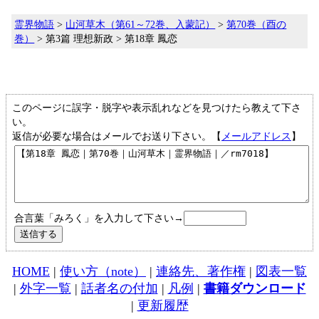
霊界物語
>
山河草木（第61～72巻、入蒙記）
>
第70巻（酉の
巻）
> 第3篇 理想新政 > 第18章 鳳恋
このページに誤字・脱字や表示乱れなどを見つけたら教えて下さ
い。
返信が必要な場合はメールでお送り下さい。【
メールアドレス
】
合言葉「みろく」を入力して下さい→
HOME
|
使い方（note）
|
連絡先、著作権
|
図表一覧
|
外字一覧
|
話者名の付加
|
凡例
|
書籍ダウンロード
|
更新履歴