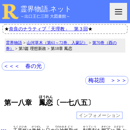
霊界物語.ネット
～出口王仁三郎 大図書館～
★
奈良のナラティブ「天理教」 第３回
★
霊界物語
>
山河草木（第61～72巻、入蒙記）
>
第70巻（酉の
巻）
> 第3篇 理想新政 > 第18章 鳳恋
＜＜＜ 春の光
梅花団 ＞＞＞
ほうれん
第一八章
鳳恋
〔一七八五〕
インフォメーション
ちぐさひめ
がうぜん
ひ
でのかみ
きどり
せつていり
きやくか
ひざまづ