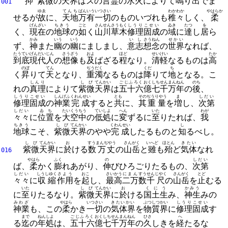
抑
紫微
の
天界
はスの
言霊
の
水火
によりて
鳴
り
出
でま
001
ゆゑ
てんち
ばんいう
いつさい
わかわか
やはらか
せるが
故
に、
天地
万有
一切
のものいづれも
稚々
しく、
柔
げんざい
ちきう
ごと
さんせん
さうもく
しうり
こせい
ゐき
たつ
を
く、
現在
の
地球
の
如
く
山川
草木
修理
固成
の
域
に
達
し
居
ら
かみ
いう
いう
いし
さうねん
せかい
ず、
神
また
幽
の
幽
にましまし、
意志
想念
の
世界
なれば、
たうてい
げんだいじん
さうざう
およ
ほど
せいけい
たか
到底
現代人
の
想像
も
及
ばざる
程
なり。
清軽
なるものは
高
のぼ
てん
ぢうだく
くだ
ち
く
昇
りて
天
となり、
重濁
なるものは
降
りて
地
となる。
こ
しんり
しび
てんかい
ごじふろく
おく
しちせんまん
ねん
のち
れの
真理
によりて
紫微
天界
は
五十六
億
七千万
年
の
後
、
しうり
こせい
しんげふ
くわんせい
とも
その
ぢうりやう
ま
しだい
修理
固成
の
神業
完成
すると
共
に、
其
重量
を
増
し、
次第
しだい
ゐち
たいくうちう
ていしよ
へん
いた
わが
々々
に
位置
を
大空中
の
低処
に
変
ずるに
至
りたれば、
我
ちきう
しび
てんかい
くわんせい
し
地球
こそ、
紫微
天界
のやや
完成
したるものと
知
るべし。
しび
てんかい
お
すうまんぢやう
さんがく
いへど
ほとん
きたい
紫微
天界
に
於
ける
数万丈
の
山岳
と
雖
も
殆
ど
気体
なれ
016
やはら
ふく
の
しだい
ば、
柔
かく
膨
れあがり、
伸
びひろごりたるもの、
次第
しだい
しうしゆく
さよう
おこ
さいかう
にまん
すうせん
じやく
さんがく
とど
々々
に
収縮
作用
を
起
し、
最高
二万
数千
尺
の
山岳
を
止
むる
いた
しび
てんかい
お
くにう
かみう
に
至
りたるなり。
紫微
天界
に
於
ける
国土生
み、
神生
みの
みわざ
やはら
いつさい
きたいかい
ぶつしつかい
しうり
こせい
神業
も、
この
柔
かき
一切
の
気体界
を
物質界
に
修理
固成
す
まで
ねんしよ
ごじふろく
おく
しちせんまん
ねん
ひさ
へ
る
迄
の
年処
は、
五十六
億
七千万
年
の
久
しきを
経
たるな