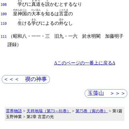
まな
まみち
と
学
びに
真道
を
説
かむとするなり
108
すめらみくに
たいほん
し
ことたま
皇神国
の
大本
を
知
るは
言霊
の
109
い
まな
ほか
生
ける
学
びによるの
外
なし
110
（
昭和八・一一・三
旧九・一六
於水明閣
加藤明子
111
謹録）
Δこのページの一番上に戻るΔ
＜＜＜ 禊の神事
玉藻山 ＞＞＞
霊界物語
>
天祥地瑞（第73～81巻）
>
第75巻（寅の巻）
> 第1篇
玉野神業 > 第2章 言霊の光