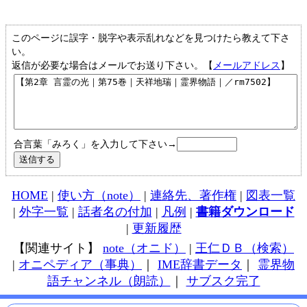
このページに誤字・脱字や表示乱れなどを見つけたら教えて下さ
い。
返信が必要な場合はメールでお送り下さい。【
メールアドレス
】
合言葉「みろく」を入力して下さい→
HOME
|
使い方（note）
|
連絡先、著作権
|
図表一覧
|
外字一覧
|
話者名の付加
|
凡例
|
書籍ダウンロード
|
更新履歴
【関連サイト】
note（オニド）
|
王仁ＤＢ（検索）
|
オニペディア（事典）
｜
IME辞書データ
｜
霊界物
語チャンネル（朗読）
｜
サブスク完了