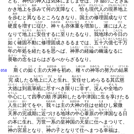
ども、
神代
の
神人
は
気体
にましませば、
浮脂
のごとき
柔
ちじやう
あゆ
なん
ししやう
あだか
げんだいじん
げんかい
ちじやう
かき
地上
を
歩
みて
何
の
支障
なく、
恰
も
現代人
の
現界
地上
あゆ
こと
くに
しうり
こせい
を
歩
むと
異
なるところなきなり。
国土
の
修理
固成
なりて
かうど
ま
したが
かみがみ
また
たいぢう
ぞうか
つひ
ひと
硬度
を
増
すに
従
ひ、
神々
も
亦
体重
を
増加
し、
遂
には
人
と
ちじやう
あんぢう
いた
わが
ちきう
こんにち
なりて
地上
に
安住
するに
至
りたるなり。
我
地球
の
今日
の
ごと
かくこ
ふどう
しうり
こせい
ごじふろく
おく
しちせんまん
如
く
確固
不動
に
修理
固成
さるるまでは、
五十六
億
七千万
ねん
ねんしよ
へ
おも
しんかい
けいりん
いうゑん
年
の
年処
を
経
たるを
思
へば、
神界
の
経綸
の
幽遠
なるに
ゐけい
ねん
畏敬
の
念
をはらはざるべからざるなり。
か
ごと
ス
おほかみ
はじ
しゆじゆ
かみ
たち
どりよく
けつくわ
斯
くの
如
く
主
の
大神
を
初
め、
種々
の
神
等
の
努力
の
結果
058
くわんせい
ちじやう
ひと
うま
あんぢう
その
くわうじ
完成
したる
地上
に
人
と
生
れ、
安住
せしめらるる
其
広慈
だいとく
たうてい
ひつし
つく
かぎ
あら
いは
ぜんち
大徳
は
到底
筆紙
に
尽
すべき
限
りに
非
ず。
況
んや
全地
の
ちうしん
しき
じゆんじよ
てうわ
なかつくに
せい
う
中心
にして
四季
の
順序
調和
したる
中津国
に
生
を
享
けたる
じんせい
おい
われわれ
ス
おほかみ
すま
たま
しび
人生
に
於
てをや。
我々
は
主
の
大神
の
住
はせ
給
ひし
紫微
てんかい
くわんせいき
ちか
ちきう
ちうしん
あしはら
なかつくに
ひ
天界
の
完成期
に
近
づける
地球
の
中心
葦原
の
中津国
なる
日
もと
うま
ばんせい
いつけい
すめらみくに
すめらぎ
つか
の
本
に
生
れ、
万世
一系
の
皇神国
の
天皇
に
仕
へまつりて、
かみ
みやゐ
かみ
こ
つか
かうふく
神
の
宮居
となり、
神
の
子
となりて
仕
へまつる
幸福
は、