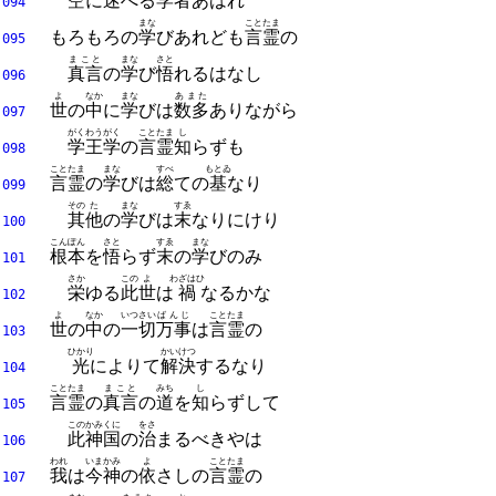
空
に
迷
へる
学者
あはれ
094
まな
ことたま
もろもろの
学
びあれども
言霊
の
095
まこと
まな
さと
真言
の
学
び
悟
れるはなし
096
よ
なか
まな
あまた
世
の
中
に
学
びは
数多
ありながら
097
がくわうがく
ことたま
し
学王学
の
言霊
知
らずも
098
ことたま
まな
すべ
もとゐ
言霊
の
学
びは
総
ての
基
なり
099
その
た
まな
すゑ
其
他
の
学
びは
末
なりにけり
100
こんぽん
さと
すゑ
まな
根本
を
悟
らず
末
の
学
びのみ
101
さか
この
よ
わざはひ
栄
ゆる
此
世
は
禍
なるかな
102
よ
なか
いつさい
ばんじ
ことたま
世
の
中
の
一切
万事
は
言霊
の
103
ひかり
かいけつ
光
によりて
解決
するなり
104
ことたま
まこと
みち
し
言霊
の
真言
の
道
を
知
らずして
105
この
かみくに
をさ
此
神国
の
治
まるべきやは
106
われ
いま
かみ
よ
ことたま
我
は
今
神
の
依
さしの
言霊
の
107