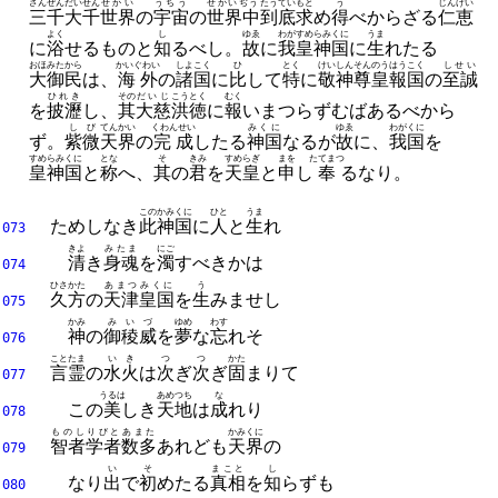
さんぜん
だいせん
せかい
うちう
せかいぢう
たうてい
もと
う
じんけい
三千
大千
世界
の
宇宙
の
世界中
到底
求
め
得
べからざる
仁恵
よく
し
ゆゑ
わが
すめらみくに
うま
に
浴
せるものと
知
るべし。
故
に
我
皇神国
に
生
れたる
おほみたから
かいぐわい
しよこく
ひ
とく
けいしん
そんのう
はうこく
しせい
大御民
は、
海外
の
諸国
に
比
して
特
に
敬神
尊皇
報国
の
至誠
ひれき
その
だいじ
こうとく
むく
を
披瀝
し、
其
大慈
洪徳
に
報
いまつらずむばあるべから
しび
てんかい
くわんせい
みくに
ゆゑ
わがくに
ず。
紫微
天界
の
完成
したる
神国
なるが
故
に、
我国
を
すめらみくに
とな
そ
きみ
すめらぎ
まを
たてまつ
皇神国
と
称
へ、
其
の
君
を
天皇
と
申
し
奉
るなり。
この
かみくに
ひと
うま
ためしなき
此
神国
に
人
と
生
れ
073
きよ
みたま
にご
清
き
身魂
を
濁
すべきかは
074
ひさかた
あまつ
みくに
う
久方
の
天津
皇国
を
生
みませし
075
かみ
みいづ
ゆめ
わす
神
の
御稜威
を
夢
な
忘
れそ
076
ことたま
いき
つ
つ
かた
言霊
の
水火
は
次
ぎ
次
ぎ
固
まりて
077
うるは
あめつち
な
この
美
しき
天地
は
成
れり
078
ものしりびと
あまた
かみくに
智者学者
数多
あれども
天界
の
079
い
そ
まこと
し
なり
出
で
初
めたる
真相
を
知
らずも
080