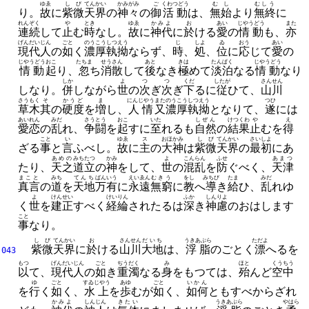
ゆゑ
しび
てんかい
かみがみ
ご
くわつどう
むし
むしう
り。
故
に
紫微
天界
の
神々
の
御
活動
は、
無始
より
無終
に
れんぞく
や
とき
ゆゑ
かみよ
お
あい
じやうどう
また
連続
して
止
む
時
なし。
故
に
神代
に
於
ける
愛
の
情動
も、
亦
げんだいじん
ごと
のうこう
しつえう
じ
しよ
ゐ
おう
あい
現代人
の
如
く
濃厚
執拗
ならず、
時
、
処
、
位
に
応
じて
愛
の
じやうどう
おこ
たちま
せうさん
あと
きは
たんぱく
じやうどう
情動
起
り、
忽
ち
消散
して
後
なき
極
めて
淡泊
なる
情動
なり
しか
よ
つ
つ
くだ
したが
さんせん
しなり。
併
しながら
世
の
次
ぎ
次
ぎ
下
るに
従
ひて、
山川
さうもく
そ
かうど
ま
にんじやう
また
のうこう
しつえう
つひ
草木
其
の
硬度
を
増
し、
人情
又
濃厚
執拗
となりて、
遂
には
あいれん
みだ
さうとう
おこ
いた
しぜん
けつくわ
や
え
愛恋
の
乱
れ、
争闘
を
起
すに
至
れるも
自然
の
結果
止
むを
得
こと
い
ゆゑ
ス
おほかみ
しび
てんかい
さいしよ
ざる
事
と
言
ふべし。
故
に
主
の
大神
は
紫微
天界
の
最初
にあ
あめの
みちたつ
かみ
よ
こんらん
ふせ
あまつ
たり、
天之
道立
の
神
をして、
世
の
混乱
を
防
ぐべく、
天津
まこと
みち
てんち
ばんいう
えいゑん
むきう
をし
みちび
たま
みだ
真言
の
道
を
天地
万有
に
永遠
無窮
に
教
へ
導
き
給
ひ、
乱
れゆ
よ
けんせい
けいりん
ふか
しんりよ
く
世
を
建正
すべく
経綸
されたるは
深
き
神慮
のおはします
こと
事
なり。
しび
てんかい
お
さんせん
だいち
うきあぶら
ただよ
紫微
天界
に
於
ける
山川
大地
は、
浮脂
のごとく
漂
へるを
043
もつ
げんだいじん
ごと
ぢうだく
み
ほと
くうちう
以
て、
現代人
の
如
き
重濁
なる
身
をもつては、
殆
んど
空中
ゆ
ごと
すゐじやう
あゆ
ごと
いかん
を
行
く
如
く、
水上
を
歩
むが
如
く、
如何
ともすべからざれ
かみよ
しんじん
きたい
うきあぶら
やはら