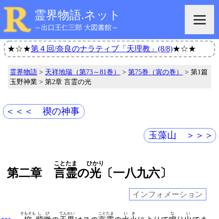
霊界物語.ネット
～出口王仁三郎 大図書館～
★☆★
第４回/奈良のナラティブ「天理教」(8/8)
★☆★
霊界物語
>
天祥地瑞（第73～81巻）
>
第75巻（寅の巻）
> 第1篇
玉野神業 > 第2章 言霊の光
＜＜＜ 禊の神事
玉藻山 ＞＞＞
ことたま
ひかり
第二章
言霊
の
光
〔一八九六〕
インフォメーション
そもそも
しび
てんかい
ことたま
いき
な
い