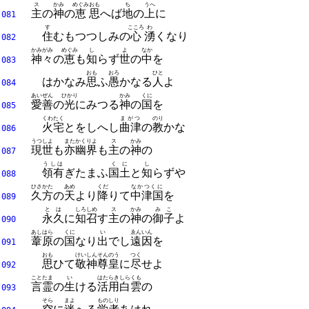
ス
かみ
めぐみ
おも
ち
うへ
主
の
神
の
恵
思
へば
地
の
上
に
081
す
こころ
わ
住
むもつつしみの
心
湧
くなり
082
かみがみ
めぐみ
し
よ
なか
神々
の
恵
も
知
らず
世
の
中
を
083
おも
おろ
ひと
はかなみ
思
ふ
愚
かなる
人
よ
084
あいぜん
ひかり
かみ
くに
愛善
の
光
にみつる
神
の
国
を
085
くわたく
まがつ
のり
火宅
とをしへし
曲津
の
教
かな
086
うつしよ
また
かくりよ
ス
かみ
現世
も
亦
幽界
も
主
の
神
の
087
うしは
くに
し
領有
ぎたまふ
国土
と
知
らずや
088
ひさかた
あめ
くだ
なかつくに
久方
の
天
より
降
りて
中津国
を
089
とは
しろしめ
ス
かみ
みこ
永久
に
知召
す
主
の
神
の
御子
よ
090
あしはら
くに
い
ゑんいん
葦原
の
国
なり
出
でし
遠因
を
091
おも
けいしん
そんのう
つく
思
ひて
敬神
尊皇
に
尽
せよ
092
ことたま
い
はたらき
しらくも
言霊
の
生
ける
活用
白雲
の
093
そら
まよ
ものしり