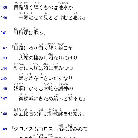
めぢ
とほ
かがや
いけみづ
目路
遠
く
輝
くものは
池水
か
139
ひとむち
は
み
おも
一鞭
馳
せて
見
とどけむと
思
ふ』
140
ぬづちひこ
うた
野槌彦
は
歌
ふ。
141
めぢ
しろ
かがや
かがみ
『
目路
はろか
白
く
輝
く
鏡
こそ
142
をろち
す
ぬま
大蛇
の
棲
みし
沼
なりにけり
143
あさゆふ
をろち
ぬま
ひそ
朝夕
に
大蛇
は
沼
に
潜
みつつ
144
くろ
けむり
は
黒
き
煙
を
吐
きいだすなり
145
ぬまぞこ
をろち
ももがみ
沼底
にひそむ
大蛇
を
諸神
の
146
みいづ
たま
いの
御稜威
にきため
給
へと
祈
るも』
147
おきたつ
ひこ
かみ
みうた
よ
たま
起立
比古
の
神
は
御歌
詠
ませ
給
ふ。
148
ぬま
ひそ
『グロノスもゴロスも
沼
に
潜
みゐて
149
しまがね
けが