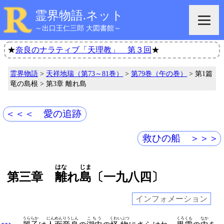
霊界物語.ネット
～出口王仁三郎 大図書館～
★
奈良のナラティブ「天理教」 第３回
★
霊界物語
>
天祥地瑞（第73～81巻）
>
第79巻（午の巻）
> 第1篇
竜の島根 > 第3章 離れ島
＜＜＜ 愛の追跡
救ひの船 ＞＞＞
はな
じま
第三章
離
れ
島
〔一九八四〕
インフォメーション
うららか
にんめん
りうしん
こちう
くわいぶつ
くろくも
なか