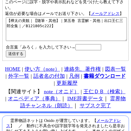
このページに誤字・脱字や表示乱れなどを見つけたら教えて下さ
い。
返信が必要な場合はメールでお送り下さい。【
メールアドレス
】
合言葉「みろく」を入力して下さい→
HOME
|
使い方（note）
|
連絡先、著作権
|
図表一覧
|
外字一覧
|
話者名の付加
|
凡例
|
書籍ダウンロード
|
更新履歴
【関連サイト】
note（オニド）
|
王仁ＤＢ（検索）
|
オニペディア（事典）
｜
IME辞書データ
｜
霊界物
語チャンネル（朗読）
｜
サブスク完了
霊界物語ネットは Onido が運営しています。【
メールアドレ
ス
】 ／ 動作に不具合や誤字脱字等を発見されましたら是非お
知らせ下さるようお願い申し上げます。 ／ 本サイトのデザイ