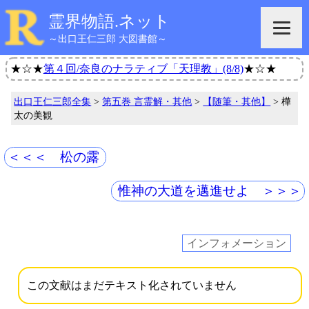
霊界物語.ネット
～出口王仁三郎 大図書館～
★☆★
第４回/奈良のナラティブ「天理教」(8/8)
★☆★
出口王仁三郎全集
>
第五巻 言霊解・其他
>
【随筆・其他】
> 樺
太の美観
＜＜＜ 松の露
惟神の大道を邁進せよ ＞＞＞
インフォメーション
この文献はまだテキスト化されていません