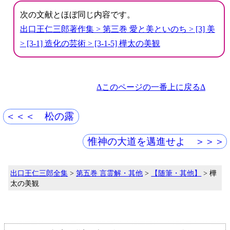
次の文献とほぼ同じ内容です。
出口王仁三郎著作集 > 第三巻 愛と美といのち > [3] 美
> [3-1] 造化の芸術 > [3-1-5] 樺太の美観
Δこのページの一番上に戻るΔ
＜＜＜ 松の露
惟神の大道を邁進せよ ＞＞＞
出口王仁三郎全集
>
第五巻 言霊解・其他
>
【随筆・其他】
> 樺
太の美観