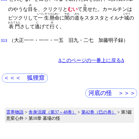
め
み
のやうな
目
を、
クリクリと
むい
て
見
せた。
カールチンは
いつしやう
けんめい
やみ
みち
じやう
ビツクリして
一生
懸命
に
闇
の
道
をスタスタとイルナ
城
の
おもてもん
に
ゆ
表門
さして
逃
げて
行
く。
（
大正一一・一一・一五
旧九・二七
加藤明子
録）
313
Δこのページの一番上に戻るΔ
＜＜＜ 狐狸窟
河底の怪 ＞＞＞
霊界物語
>
舎身活躍（第37～48巻）
>
第42巻（巳の巻）
> 第3篇
意変心外 > 第10章 墓場の怪