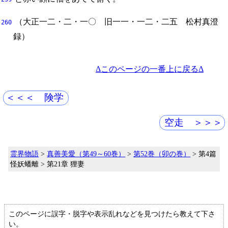
（
大正一二・二・一〇
旧一一・一二・二五
松村真澄
260
録）
Δこのページの一番上に戻るΔ
＜＜＜ 険学
空走 ＞＞＞
霊界物語
>
真善美愛（第49～60巻）
>
第52巻（卯の巻）
> 第4篇
怪妖蟠離 > 第21章 狸妻
このページに誤字・脱字や表示乱れなどを見つけたら教えて下さ
い。