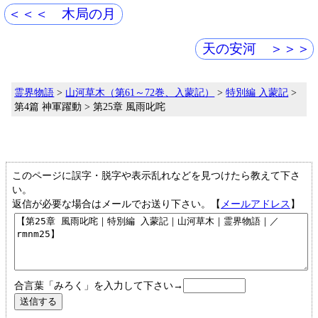
＜＜＜ 木局の月
天の安河 ＞＞＞
霊界物語
>
山河草木（第61～72巻、入蒙記）
>
特別編 入蒙記
>
第4篇 神軍躍動 > 第25章 風雨叱咤
このページに誤字・脱字や表示乱れなどを見つけたら教えて下さ
い。
返信が必要な場合はメールでお送り下さい。【
メールアドレス
】
合言葉「みろく」を入力して下さい→