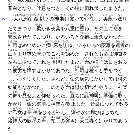
さうはく
といき
ば
たふ
ふ
蒼白
となり、
吐息
をつき、
その
場
に
倒
れ
伏
したまうた。
おほやしまひこの
みこと
いか
しんしやう
おどろ
かいはう
おくでん
おく
大八洲彦
命
以下
の
神将
は
驚
いて
介抱
し、
奥殿
へ
送
り
057
やはら
やぐ
やへ
かさ
うへ
みこと
たてまつり、
柔
かき
夜具
を
八重
に
重
ね、
その
上
に
命
を
あんぐわ
かいはう
よねん
安臥
させたてまつり、
いろいろと
介抱
に
余念
なかつた。
かみがみ
びやうしやう
たづ
やくさう
をちこち
神司
はめいめいに
病床
を
訪
ね、
いろいろの
薬草
を
遠近
の
やまやま
もと
きた
すす
みこと
みくび
山々
より
求
め
来
つてこれを
勧
めた。
されども
命
は
御首
を
さいう
ふ
きよぜつ
みこと
やうす
ひ
左右
に
振
つてこれを
拒絶
したまひ、
命
の
様子
は
日
をおふ
ひらう
ま
かみがみ
しゆじゆ
て
て
疲労
を
増
すばかりであつた。
神司
は
種々
と
手
をつく
こころ
みこと
びやうき
なん
し、
心
をつくした。
されど、
命
の
病気
にたいしては
何
の
かうのう
みこと
おも
き
かぐら
効能
もなかつた。
このとき
命
は
思
ひ
切
つたやうに、
神楽
まひ
み
あふ
ただ
しよしん
じゆんび
と
の
舞
を
見
せよと
仰
せられた。
直
ちに
諸神司
は
準備
に
取
り
みこと
ごぜん
かぐら
そうじやう
おんがく
あまた
かかり、
命
の
御前
に
神楽
を
奏上
した。
音楽
につれて
数多
をとめ
ちやうしう
しと
ま
の
乙女
は
長袖
をひるがへし、
淑
やかに
舞
ひはじめた。
しよしん
くわんこ
こゑ
はくしゆ
ひび
てん
とどろ
諸神人
の
歓呼
の
声
、
拍手
の
響
きは
天
に
轟
くばかりであつ
た。