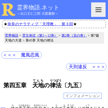
霊界物語.ネット
～出口王仁三郎 大図書館～
★
奈良のナラティブ「天理教」 第３回
★
霊界物語
>
霊主体従（第1～12巻）
>
第2巻（丑の巻）
> 第7篇
天地の大道 > 第45章 天地の律法
＜＜＜ 魔風恋風
天則違反 ＞＞＞
てんち
りつぱう
第四五章
天地
の
律法
〔九五〕
インフォメーション
ち
たかあまはら
みやはしらふと
た
ちぎ
たか
しづ