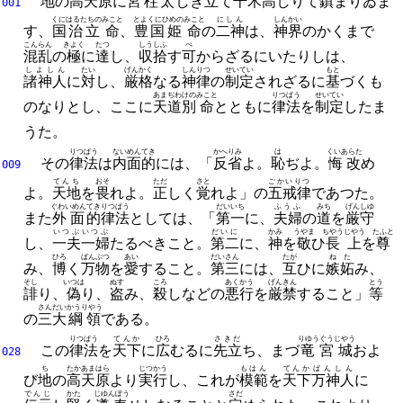
地
の
高天原
に
宮柱太
しき
立
て
千木
高
しりて
鎮
まりゐま
001
くにはるたちの
みこと
とよくにひめの
みこと
にしん
しんかい
す、
国治立
命
、
豊国姫
命
の
二神
は、
神界
のかくまで
こんらん
きよく
たつ
しうしふ
べ
混乱
の
極
に
達
し、
収拾
す
可
からざるにいたりしは、
しよしん
たい
げんかく
しんりつ
せいてい
もと
諸神人
に
対
し、
厳格
なる
神律
の
制定
されざるに
基
づくも
あまぢわけの
みこと
りつぱう
せいてい
のなりとし、
ここに
天道別
命
とともに
律法
を
制定
したま
うた。
りつぱう
ないめん
てき
かへりみ
は
くいあらた
その
律法
は
内面
的
には、
「
反省
よ。
恥
ぢよ。
悔改
め
009
てんち
おそ
ただ
さと
ごかいりつ
よ。
天地
を
畏
れよ。
正
しく
覚
れよ」の
五戒律
であつた。
ぐわいめん
てき
りつぱう
だいいち
ふうふ
みち
げんしゆ
また
外面
的
律法
としては、
「
第一
に、
夫婦
の
道
を
厳守
いつぷ
いつぷ
だいに
かみ
うやま
ちやうじやう
たふと
し、
一夫
一婦
たるべきこと。
第二
に、
神
を
敬
ひ
長上
を
尊
ひろ
ばんぶつ
あい
だいさん
たが
ねた
み、
博
く
万物
を
愛
すること。
第三
には、
互
ひに
嫉妬
み、
そし
いつは
ぬす
ころ
あくかう
げんきん
とう
誹
り、
偽
り、
盗
み、
殺
しなどの
悪行
を
厳禁
すること」
等
さんだい
かうりやう
の
三大
綱領
である。
りつぱう
てんか
ひろ
さきだ
りゆうぐうじやう
この
律法
を
天下
に
広
むるに
先立
ち、
まづ
竜宮城
およ
028
ち
たかあまはら
じつかう
もはん
てんか
ばんしん
び
地
の
高天原
より
実行
し、
これが
模範
を
天下
万神人
に
でんじ
かた
じゆんぽう
さだ