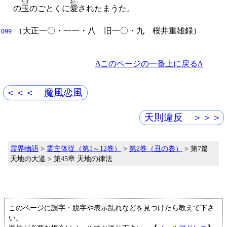
たま
あい
の
玉
のごとくに
愛
されたまうた。
（
大正一〇・一一・八
旧一〇・九
桜井重雄
録）
099
Δこのページの一番上に戻るΔ
＜＜＜ 魔風恋風
天則違反 ＞＞＞
霊界物語
>
霊主体従（第1～12巻）
>
第2巻（丑の巻）
> 第7篇
天地の大道 > 第45章 天地の律法
このページに誤字・脱字や表示乱れなどを見つけたら教えて下さ
い。