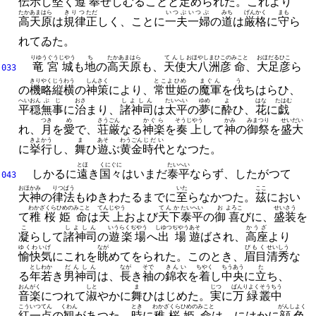
伝示
し
堅
く
遵奉
せしむることと
定
められた。
これより
たかあまはら
きりつ
ただ
いつぷ
いつぷ
みち
げんかく
まも
高天原
は
規律
正
しく、
ことに
一夫
一婦
の
道
は
厳格
に
守
ら
れてゐた。
りゆうぐうじやう
ち
たかあまはら
てんし
おほやしまひこの
みこと
おほだるひこ
竜宮城
も
地
の
高天原
も、
天使
大八洲彦
命
、
大足彦
ら
033
きりやく
じうわう
しんさく
とこよひめ
まぐん
う
の
機略
縦横
の
神策
により、
常世姫
の
魔軍
を
伐
ちはらひ、
へいおん
ぶじ
おさ
しよしん
たいへい
ゆめ
よ
はな
たはむ
平穏
無事
に
治
まり、
諸神司
は
太平
の
夢
に
酔
ひ、
花
に
戯
つき
め
さうごん
かぐら
そうじやう
かみ
みまつり
せいだい
れ、
月
を
愛
で、
荘厳
なる
神楽
を
奏上
して
神
の
御祭
を
盛大
きよかう
ま
あそ
わうごん
じだい
に
挙行
し、
舞
ひ
遊
ぶ
黄金
時代
となつた。
とほ
くにぐに
たいへい
しかるに
遠
き
国々
はいまだ
泰平
ならず、
したがつて
043
おほかみ
りつぱう
いた
ここ
大神
の
律法
もゆきわたるまでに
至
らなかつた。
茲
におい
わかざくらひめの
みこと
てんじやう
てんか
たいへい
お
よろこ
せいさう
て
稚桜姫
命
は
天上
および
天下
泰平
の
御
喜
びに、
盛装
を
こ
しよしん
いうらくぢやう
しゆつぢやう
あそ
かうざ
凝
らして
諸神司
の
遊楽場
へ
出場
遊
ばされ、
高座
より
ゆくわいげ
なが
びもく
せいしう
愉快気
にこれを
眺
めてをられた。
このとき、
眉目
清秀
な
としわか
だんしん
なが
そで
きんい
ちやく
ちうあう
た
る
年若
き
男神司
は、
長
き
袖
の
錦衣
を
着
し
中央
に
立
ち、
おんがく
しと
ま
じつ
ばんりよく
そうちう
音楽
につれて
淑
やかに
舞
ひはじめた。
実
に
万緑
叢中
こういつてん
くわん
とき
わかざくらひめの
みこと
がんしよく
紅一点
の
観
があつた。
時
に
稚桜姫
命
は、
にはかに
顔色