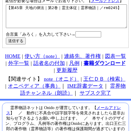
返信が必要な場合はメールでお送り下さい。【
メールアドレス
】
合言葉「みろく」を入力して下さい→
HOME
|
使い方（note）
|
連絡先、著作権
|
図表一覧
|
外字一覧
|
話者名の付加
|
凡例
|
書籍ダウンロード
|
更新履歴
【関連サイト】
note（オニド）
|
王仁ＤＢ（検索）
|
オニペディア（事典）
｜
IME辞書データ
｜
霊界物
語チャンネル（朗読）
｜
サブスク完了
霊界物語ネットは Onido が運営しています。【
メールアドレ
ス
】 ／ 動作に不具合や誤字脱字等を発見されましたら是非お
知らせ下さるようお願い申し上げます。 ／ 本サイトのデザイ
ン、プログラム、凡例等の著作権はOnidoにあります。出口王仁三
郎の著作物（霊界物語等）の著作権は保護期間が過ぎていますの