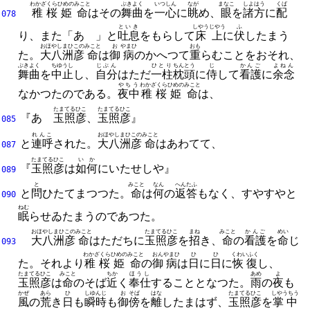
わかざくらひめの
みこと
ぶきよく
いつしん
なが
まなこ
しよはう
くば
稚桜姫
命
はその
舞曲
を
一心
に
眺
め、
眼
を
諸方
に
配
078
といき
しやうじやう
ふ
り、
また「あゝ」と
吐息
をもらして
床上
に
伏
したまう
おほやしまひこの
みこと
お
やまひ
おも
た。
大八洲彦
命
は
御
病
のかへつて
重
らむことをおそれ、
ぶきよく
ちゆうし
じぶん
ひとり
ちんとう
じ
かんご
よねん
舞曲
を
中止
し、
自分
はただ
一柱
枕頭
に
侍
して
看護
に
余念
やちう
わかざくらひめの
みこと
なかつたのである。
夜中
稚桜姫
命
は、
たまてるひこ
たまてるひこ
『あゝ
玉照彦
、
玉照彦
』
085
れんこ
おほやしまひこの
みこと
と
連呼
された。
大八洲彦
命
はあわてて、
087
たまてるひこ
いか
『
玉照彦
は
如何
にいたせしや』
089
と
みこと
なん
へんたふ
と
問
ひたてまつつた。
命
は
何
の
返答
もなく、
すやすやと
090
ねむ
眠
らせゐたまうのであつた。
おほやしまひこの
みこと
たまてるひこ
まね
みこと
かんご
めい
大八洲彦
命
はただちに
玉照彦
を
招
き、
命
の
看護
を
命
じ
093
わかざくらひめの
みこと
おん
やまひ
ひ
ひ
くわいふく
た。
それより
稚桜姫
命
の
御
病
は
日
に
日
に
恢復
し、
たまてるひこ
みこと
ちか
ほうし
あめ
よ
玉照彦
は
命
のそば
近
く
奉仕
することとなつた。
雨
の
夜
も
かぜ
あら
ひ
しゆんじ
お
そば
はな
たまてるひこ
しやうちう
風
の
荒
き
日
も
瞬時
も
御
傍
を
離
したまはず、
玉照彦
を
掌中