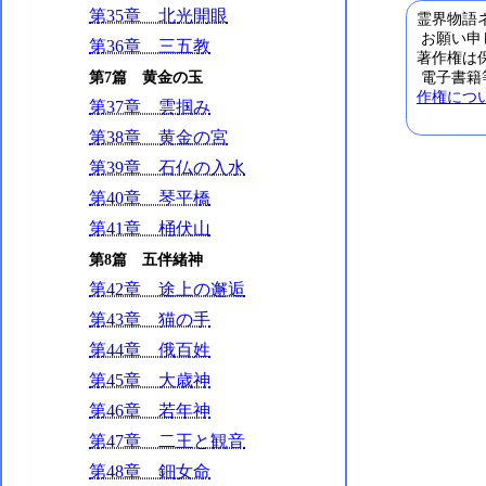
第35章 北光開眼
霊界物語ネ
お願い申
第36章 三五教
著作権は
第7篇 黄金の玉
電子書籍
作権につ
第37章 雲掴み
第38章 黄金の宮
第39章 石仏の入水
第40章 琴平橋
第41章 桶伏山
第8篇 五伴緒神
第42章 途上の邂逅
第43章 猫の手
第44章 俄百姓
第45章 大歳神
第46章 若年神
第47章 二王と観音
第48章 鈿女命