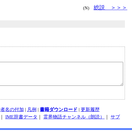
総説 ＞＞＞
(N)
話者名の付加
|
凡例
|
書籍ダウンロード
|
更新履歴
｜
IME辞書データ
｜
霊界物語チャンネル（朗読）
｜
サブ