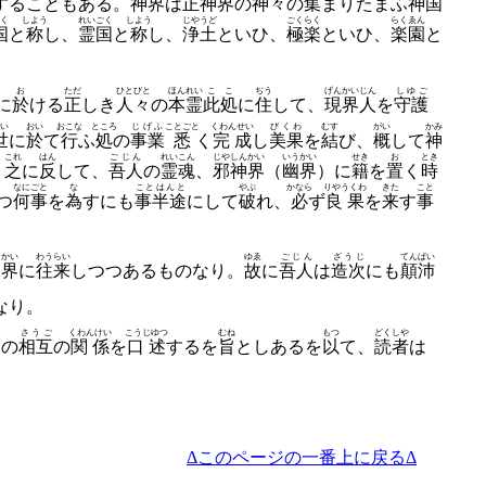
することもある。
神界
は
正神界
の
神々
の
集
まりたまふ
神国
く
しよう
れいごく
しよう
じやうど
ごくらく
らくゑん
国
と
称
し、
霊国
と
称
し、
浄土
といひ、
極楽
といひ、
楽園
と
お
ただ
ひとびと
ほんれい
ここ
ぢう
げんかいじん
しゆご
に
於
ける
正
しき
人々
の
本霊
此処
に
住
して、
現界人
を
守護
い
おい
おこな
ところ
じげふ
ことごと
くわんせい
びくわ
むす
がい
かみ
世
に
於
て
行
ふ
処
の
事業
悉
く
完成
し
美果
を
結
び、
概
して
神
これ
はん
ごじん
れいこん
じやしんかい
いうかい
せき
お
とき
。
之
に
反
して、
吾人
の
霊魂
、
邪神界
（
幽界
）に
籍
を
置
く
時
なにごと
な
ことはんと
やぶ
かなら
りやうくわ
きた
こと
つ
何事
を
為
すにも
事半途
にして
破
れ、
必
ず
良果
を
来
す
事
うかい
わうらい
ゆゑ
ごじん
ざうじ
てんぱい
幽界
に
往来
しつつあるものなり。
故
に
吾人
は
造次
にも
顛沛
なり。
さうご
くわんけい
こうじゆつ
むね
もつ
どくしや
との
相互
の
関係
を
口述
するを
旨
としあるを
以
て、
読者
は
Δこのページの一番上に戻るΔ