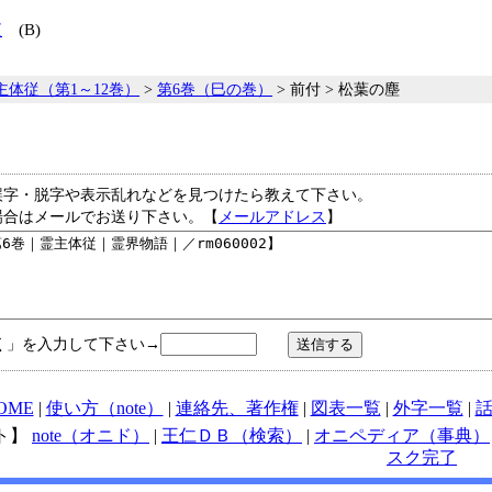
歌
(B)
主体従（第1～12巻）
>
第6巻（巳の巻）
> 前付 > 松葉の塵
誤字・脱字や表示乱れなどを見つけたら教えて下さい。
場合はメールでお送り下さい。【
メールアドレス
】
く」を入力して下さい→
OME
|
使い方（note）
|
連絡先、著作権
|
図表一覧
|
外字一覧
|
ト】
note（オニド）
|
王仁ＤＢ（検索）
|
オニペディア（事典）
スク完了