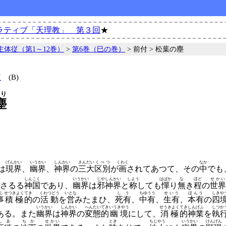
ラティブ「天理教」 第３回
★
主体従（第1～12巻）
>
第6巻（巳の巻）
> 前付 > 松葉の塵
歌
(B)
ちり
塵
げんかい
いうかい
しんかい
さんだい
くべつ
くわく
なか
は
現界
、
幽界
、
神界
の
三大
区別
が
画
されてあつて、
その
中
でも
う
しんこく
いうかい
じやしんかい
しよう
はばか
な
ほど
せかい
さるる
神国
であり、
幽界
は
邪神界
と
称
しても
憚
り
無
き
程
の
世界
じ
せつきよく
てき
くわつどう
いとな
しう
ちゆうう
せいう
ほんう
しきや
事
積極
的
の
活動
を
営
みたまひ、
死有
、
中有
、
生有
、
本有
の
四
いうかい
しんかい
へんたい
てき
いうきやう
せうきよく
てき
しんげふ
しつか
ある。
また
幽界
は
神界
の
変態
的
幽境
にして、
消極
的
神業
を
執
しゑ
ちか
せかい
とき
ちじやう
いうかい
けんげん