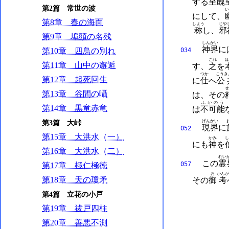
する
至醜
第2篇 常世の波
い
にして、
第8章 春の海面
しよう
じや
称
し、
邪
第9章 埠頭の名残
しんかい
神界
に
034
第10章 四鳥の別れ
これ
ほ
第11章 山中の邂逅
す、
之
を
つか
こうき
第12章 起死回生
に
仕
へ
公
せ
第13章 谷間の囁
は、
その
ふかのう
第14章 黒竜赤竜
は
不可能
第3篇 大峠
げんかい
現界
に
052
第15章 大洪水（一）
かみ
し
にも
神
を
第16章 大洪水（二）
れい
この
霊
057
第17章 極仁極徳
お
かんが
第18章 天の瓊矛
その
御
考
第4篇 立花の小戸
第19章 祓戸四柱
第20章 善悪不測