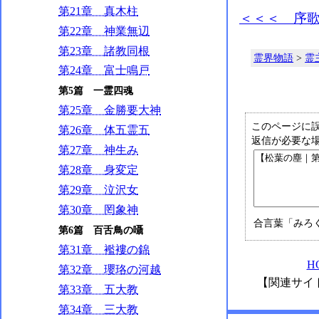
第21章 真木柱
＜＜＜ 序
第22章 神業無辺
第23章 諸教同根
霊界物語
>
霊
第24章 富士鳴戸
第5篇 一霊四魂
第25章 金勝要大神
このページに
第26章 体五霊五
返信が必要な
第27章 神生み
第28章 身変定
第29章 泣沢女
第30章 罔象神
合言葉「みろ
第6篇 百舌鳥の囁
第31章 襤褸の錦
H
第32章 瓔珞の河越
【関連サイ
第33章 五大教
第34章 三大教