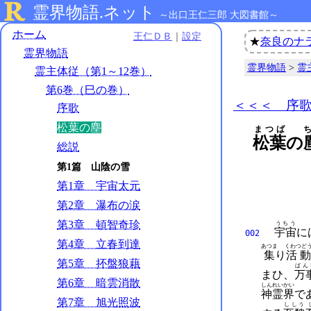
霊界物語.ネット
～出口王仁三郎 大図書館～
ホーム
王仁ＤＢ
｜
設定
★
奈良のナ
霊界物語
霊界物語
>
霊
霊主体従（第1～12巻）
第6巻（巳の巻）
＜＜＜ 序
序歌
松葉の塵
まつば
松葉
の
総説
第1篇 山陰の雪
第1章 宇宙太元
第2章 瀑布の涙
第3章 頓智奇珍
うちう
宇宙
に
002
第4章 立春到達
あつま
くわつど
集
り
活動
第5章 抔盤狼藉
ばん
まひ、
万
第6章 暗雲消散
しんれいかい
神霊界
で
第7章 旭光照波
ししう