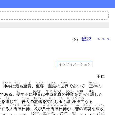
総説 ＞＞＞
(N)
インフォメーション
王仁
しんかい
もつと
しき
しそん
しげん
せかい
せいしん
、
神界
は
最
も
至貴
、
至尊
、
至厳
の
世界
であつて、
正神
の
えう
しんかい
せいせい
くわいく
しんげふ
もつぱ
しゆご
である。
要
するに
神界
は
生成
化育
の
神業
を
専
ら
守護
した
う
つう
ごじん
れいこん
しはい
たま
せいじやう
けつぱく
境
を
通
じて、
吾人
の
霊魂
を
支配
し
玉
ふ
清浄
潔白
なる
う
おほまがつ
ひの
かみ
およ
やそ
まがつ
ひの
かみ
つみ
みたま
せいばい
行
する
大禍津
日
神
、
及
び
八十
禍津
日
神
が、
罪
の
御魂
を
成敗
しんかい
せいしんかい
かみがみ
あつ
しんこく