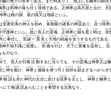
至穢
の
地下
の
世界
である。
また
時
ありて、
地上
にも
幽界
の
顕現
うかい
じやしん
お
ゆ
きやうち
せいしんかい
たかあまはら
い
てんご
幽界
は
邪神
の
落
ち
往
く
境地
である。
正神界
は
高天原
と
云
ひ、
天
しんかい
ね
くに
そこ
くに
また
ぢごく
神界
は
根
の
国
、
底
の
国
又
は
地獄
といふ。
しぜん
しび
しんじん
はじ
かく
かいきふ
しよた
しんれい
か
げんかい
は
至善
至美
の
神人
を
始
め、
各
階級
の
諸多
の
神霊
あり、
且
つ
現界
ん
しゆごじん
ゆゑ
ごじん
れいこん
せいしんかい
せき
お
とき
げんせ
本
守護神
といふ。
故
に
吾人
の
霊魂
、
正神界
に
籍
を
置
く
時
は、
現
よう
ほうし
しせい
いつくわん
よ
てんち
けいりん
まつた
共
に
奉仕
し、
至誠
一貫
克
く
天地
の
経綸
を
全
うするものである
いしん
しらず
しらず
こんだく
じやきよく
おこな
てんか
がいどく
るふ
か
精神
不知
不識
に
混濁
し、
邪曲
を
行
ひ、
天下
に
害毒
を
流布
し、
且
なものなり。
おい
ごじん
にちや
くわつどう
あた
れいこん
しんかい
また
い
於
て、
吾人
が
日夜
活動
するに
当
りても、
その
霊魂
は
神界
又
は
ん
かみ
うやま
しんかい
れんらく
たも
べ
しんかう
はげ
信
じ
神
を
敬
ひ、
神界
と
連絡
を
保
つ
可
く
信仰
を
励
まざるべからず
かい
ものがたり
ま
かみよ
たいこ
お
げんかい
しゆ
しんかい
いうかい
界
物語
も
亦
た
神代
の
太古
に
於
ける
現界
を
主
とし、
神界
と
幽界
ご
しようどく
きばう
しだい
へにて
御
誦読
あらむことを
希望
する
次第
なり。