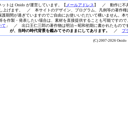
ットは Onido が運営しています。【
メールアドレス
】 ／ 動作に不
し上げます。 ／ 本サイトのデザイン、プログラム、凡例等の著作権は
保護期間が過ぎていますのでご自由にお使いいただいて構いません。本
等を作製・発表したい場合は、素材を直接提供することも可能ですので、運
いて
」 ／ 出口王仁三郎の著作物は明治～昭和初期に書かれたもので
が、当時の時代背景を鑑みてそのままにしてあります。
／
プ
(C) 2007-2026 Onido