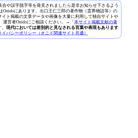
具合や誤字脱字等を発見されましたら是非お知らせ下さるよう
Onidoにあります。出口王仁三郎の著作物（霊界物語等）の
サイト掲載の文章データや画像を大量に利用して独自サイトや
営者Onidoにご相談ください。→「
本サイト掲載文献の著
す。
現代においては差別的と見なされる言葉や表現もあります
ライバシーポリシー（オニド関連サイト共通）