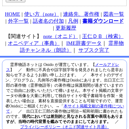
HOME
|
使い方（note）
|
連絡先、著作権
|
図表一覧
|
外字一覧
|
話者名の付加
|
凡例
|
書籍ダウンロード
|
更新履歴
【関連サイト】
note（オニド）
|
王仁ＤＢ（検索）
|
オニペディア（事典）
｜
IME辞書データ
｜
霊界物
語チャンネル（朗読）
｜
サブスク完了
霊界物語ネットは Onido が運営しています。【
メールアドレ
ス
】 ／ 動作に不具合や誤字脱字等を発見されましたら是非お
知らせ下さるようお願い申し上げます。 ／ 本サイトのデザイ
ン、プログラム、凡例等の著作権はOnidoにあります。出口王仁三
郎の著作物（霊界物語等）の著作権は保護期間が過ぎていますの
でご自由にお使いいただいて構いません。本サイト掲載の文章デ
ータや画像を大量に利用して独自サイトや電子書籍等を作製・発
表したい場合は、素材を直接提供することも可能ですので、運営
者Onidoにご相談ください。→「
本サイト掲載文献の著作権につい
て
」 ／ 出口王仁三郎の著作物は明治～昭和初期に書かれたも
のです。
現代においては差別的と見なされる言葉や表現もありま
すが、当時の時代背景を鑑みてそのままにしてあります。
／
プライバシーポリシー（オニド関連サイト共通）