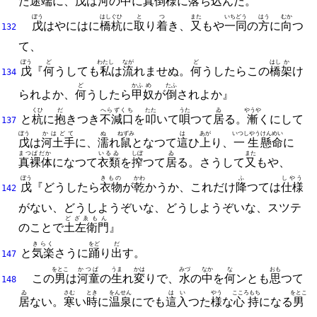
た
途端
に、
戊
は
河
の
中
に
真倒
様
に
落
ち
込
んだ。
ぼう
はしぐひ
と
つ
また
いちどう
はう
むか
戊
はやにはに
橋杭
に
取
り
着
き、
又
もや
一同
の
方
に
向
つ
132
て、
ぼう
ど
わたし
なが
ど
はし
か
戊
『
何
うしても
私
は
流
れませぬ。
何
うしたらこの
橋
架
け
134
ど
かふ
め
たふ
られよか、
何
うしたら
甲
奴
が
倒
されよか』
くひ
だ
へらずくち
たた
うた
ゐ
やうや
と
杭
に
抱
きつき
不減口
を
叩
いて
唄
つて
居
る。
漸
くにして
137
ぼう
かはどて
ぬ
ねずみ
は
あが
いつしやう
けんめい
戊
は
河土手
に、
濡
れ
鼠
となつて
這
ひ
上
り、
一生
懸命
に
まつぱだか
いるゐ
しぼ
ゐ
また
真裸体
になつて
衣類
を
搾
つて
居
る。
さうして
又
もや、
ぼう
きもの
かわ
ふ
しやう
戊
『どうしたら
衣物
が
乾
かうか、
これだけ
降
つては
仕様
142
がない、
どうしようぞいな、
どうしようぞいな、
スツテ
どざゑもん
のことで
土左衛門
』
きらく
をど
だ
と
気楽
さうに
踊
り
出
す。
147
をとこ
かつぱ
うま
かは
みづ
なか
な
おも
この
男
は
河童
の
生
れ
変
りで、
水
の
中
を
何
ンとも
思
つて
148
ゐ
さむ
とき
をんせん
はい
やう
こころもち
をとこ
居
ない。
寒
い
時
に
温泉
にでも
這入
つた
様
な
心持
になる
男