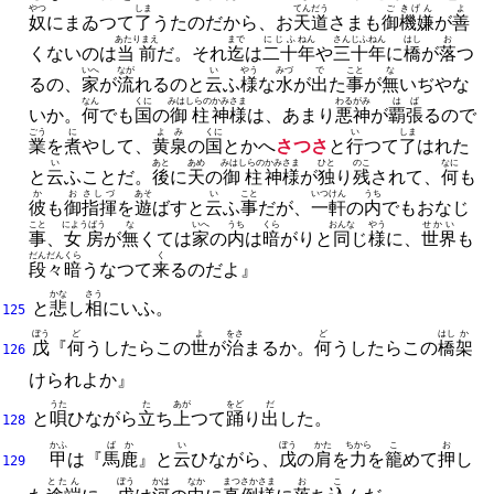
やつ
しま
てんだう
ご
きげん
よ
奴
にまゐつて
了
うたのだから、
お
天道
さまも
御
機嫌
が
善
あたりまえ
まで
にじふ
ねん
さんじふ
ねん
はし
お
くないのは
当前
だ。
それ
迄
は
二十
年
や
三十
年
に
橋
が
落
つ
いへ
なが
い
やう
みづ
で
こと
な
るの、
家
が
流
れるのと
云
ふ
様
な
水
が
出
た
事
が
無
いぢやな
なん
くに
みはしらの
かみ
さま
わるがみ
はば
いか。
何
でも
国
の
御柱
神
様
は、
あまり
悪神
が
覇張
るので
ごう
に
よみ
くに
い
しま
業
を
煮
やして、
黄泉
の
国
とかへ
さつさ
と
行
つて
了
はれた
い
あと
あめ
みはしらの
かみ
さま
ひと
のこ
なに
と
云
ふことだ。
後
に
天
の
御柱
神
様
が
独
り
残
されて、
何
も
か
お
さしづ
あそ
い
こと
いつけん
うち
彼
も
御
指揮
を
遊
ばすと
云
ふ
事
だが、
一軒
の
内
でもおなじ
こと
にようばう
な
いへ
うち
くら
おんな
やう
せかい
事
、
女房
が
無
くては
家
の
内
は
暗
がりと
同
じ
様
に、
世界
も
だんだん
くら
く
段々
暗
うなつて
来
るのだよ』
かな
さう
と
悲
し
相
にいふ。
125
ぼう
ど
よ
をさ
ど
はし
か
戊
『
何
うしたらこの
世
が
治
まるか。
何
うしたらこの
橋
架
126
けられよか』
うた
た
あが
をど
だ
と
唄
ひながら
立
ち
上
つて
踊
り
出
した。
128
かふ
ばか
い
ぼう
かた
ちから
こ
お
甲
は『
馬鹿
』と
云
ひながら、
戊
の
肩
を
力
を
籠
めて
押
し
129
とたん
ぼう
かは
なか
まつさか
さま
お
こ