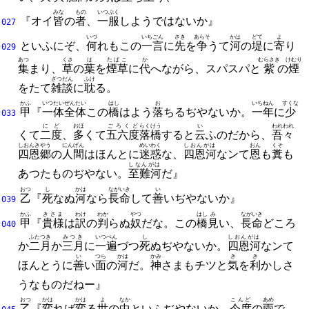
みな
もの
いつぷく
『オイ
皆
の
者
、
一服
しようではないか』
027
いづ
いちごん
さき
あらそ
かは
どて
よ
といふにぞ、
何
れもこの
一言
に
先
を
争
うて
河
の
堤
に
寄
り
029
あつ
くさ
は
たばこ
か
むらさき
けむり
集
まり、
草
の
葉
を
煙草
に
代
へながら、
スパスパと
紫
の
煙
ざつだん
ふけ
をたて
雑談
に
耽
る。
かふ
いつたい
ぜんたい
はし
お
いち
ねん
すくな
甲
『
一体
全体
この
橋
はよう
落
ちるぢやないか。
一
年
に
少
033
にど
おほ
ごろくど
らくけう
い
われわれ
くて
二度
、
多
くて
五六度
落橋
すると
云
ふのだから、
吾々
しおんきやう
にんげん
めいわく
しおんがは
おん
くそ
四恩郷
の
人間
はほんとに
迷惑
な、
四恩河
なンて
恩
も
糞
も
しなんがは
あつたものぢやない。
至難河
だ』
おつ
し
かは
ながいき
い
乙
『
死
なぬ
河
なら
長命
して
善
いぢやないか』
039
かふ
きさま
わけ
わか
やつ
はし
み
ながいき
甲
『
貴様
は
訳
の
判
らぬ
奴
だな。
この
橋
見
い、
長命
どころ
040
ふたつき
みつき
いつぺん
し
しおんがは
か
二月
か
三月
に
一遍
づつ
死
ぬぢやないか。
四恩河
なンて
い
つら
かは
かみ
き
き
ほんとうに
善
い
面
の
河
だ。
神
さまもチツと
気
を
利
かしさ
うなものだねー』
おつ
かは
かは
よ
なか
こんど
あめ
乙
『
変
れば
変
る
世
の
中
といふぢやないか。
今度
の
雨
で、