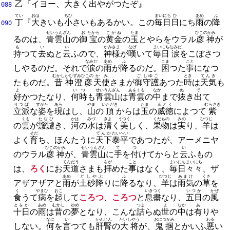
乙
『イヨー、
大
きく
出
やがつたぞ』
088
てい
おほ
ちひ
まいにち
ひ
あめ
ふ
丁
『
大
きいも
小
さいもあるかい。
この
毎日
日
にち
雨
の
降
090
せいうんざん
お
たから
こがね
たま
ひこのかみ
るのは、
青雲山
の
御
宝
の
黄金
の
玉
とやらをウラル
彦神
が
も
い
い
かみ
さま
なげ
まいにち
なみだ
持
つて
去
ぬと
云
ふので、
神
様
が
嘆
いて
毎日
涙
をこぼさつ
なみだ
あめ
ふ
こま
こと
しやるのだ。
それで
涙
の
雨
が
降
るのだ。
困
つた
事
になつ
むかし
かむずみひこの
かみ
ご
しゆご
とき
てんき
たものだ。
昔
神澄彦
天使
さまが
御
守護
あつた
時
は
天気
も
よ
いつ
せいうんざん
あをくも
なか
ぬ
で
好
かつたなり、
何時
も
青雲山
は
青雲
の
中
まで
抜
き
出
て
りつぱ
すがた
あら
やま
いただき
たま
ゐとく
むらさき
立派
な
姿
を
現
はし、
山
の
頂
からは
玉
の
威徳
によつて
紫
くも
たなび
かは
みづ
きよ
うつく
くだもの
みの
ひつじ
の
雲
が
靉靆
き、
河
の
水
は
清
く
美
しく、
果物
は
実
り、
羊
は
そだ
てんか
たいへい
よく
育
ち、
ほんたうに
天下
泰平
であつたが、
アーメニヤ
ひこのかみ
せいうんざん
て
つ
い
のウラル
彦神
が、
青雲山
に
手
を
付
けてからと
云
ふもの
てんだう
をが
こと
まいにち
まいにち
は、
ろく
にお
天道
さまも
拝
めた
事
はなく、
毎日
々々
、
ザ
あめ
どしやぶ
ふ
ひつじ
あまけ
くさ
アザアザアと
雨
が
土砂降
りに
降
るなり、
羊
は
雨気
の
草
を
く
やまひ
おこ
いきつく
いつか
かぜ
食
うて
病
を
起
して
ころつ
、
ころつ
と
息盡
なり、
五日
の
風
とをか
あめ
むかし
ゆめ
つま
よ
なか
あ
十日
の
雨
は
昔
の
夢
となり、
こんな
詰
らぬ
世
の
中
は
有
りや
なに
い
かんじん
たいしやう
おにつかみ
わる
しない。
何
を
言
つても
肝腎
の
大将
が、
鬼掴
とかいふ
悪
い