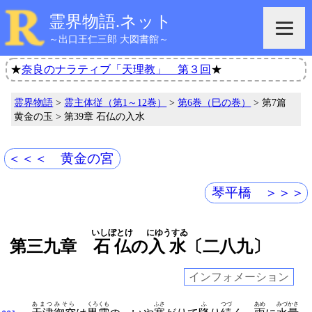
霊界物語.ネット
～出口王仁三郎 大図書館～
★
奈良のナラティブ「天理教」 第３回
★
霊界物語
>
霊主体従（第1～12巻）
>
第6巻（巳の巻）
> 第7篇
黄金の玉 > 第39章 石仏の入水
＜＜＜ 黄金の宮
琴平橋 ＞＞＞
いしぼとけ
にゆうすゐ
第三九章
石仏
の
入水
〔二八九〕
インフォメーション
あまつ
みそら
くろくも
ふさ
ふ
つづ
あめ
みづかさ