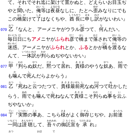
て。
それでそれ
迄
に
架
けて
置
かぬと、
どえらいお
目玉
ぢ
き
おい
ら
よるひる
ゆが
やと
聞
いた。
俺
等
は
夜昼
なしに、
たとへ
歪
みなりにでも
はし
か
しま
しうちやう
まを
わけ
この
橋
架
けて
了
はなくちや、
酋長
に
申
し
訳
がないわい』
おつ
ひこ
な
乙
『なんと、
アーメニヤがウラル
彦
つて、
何
んだい。
070
まいにち
ひ
ひこ
はし
おと
おい
ら
毎日
日
にち
アメ
ニヤが
ふられ
彦
で
橋
まで
落
されて
俺
等
の
めいわく
はし
わた
迷惑
。
アーメニヤが
ふられ
とか、
ふる
とかが
橋
を
渡
るな
いつたい
わけ
わか
んて、
一体
訳
が
判
らぬぢやないかい』
かふ
わか
やつ
だま
を
きさま
やつ
あめ
甲
『
判
らぬ
奴
だ。
黙
つて
居
れ、
貴様
のやうな
奴
あ、
雨
で
077
か
し
も
噛
んで
死
んだらよからう』
おつ
し
い
きさま
さいぜん
し
かは
ぬ
乙
『
死
ねと
云
つたつて、
貴様
最前
死
なぬ
河
つて
吐
かした
081
あめ
か
し
きさま
わか
こと
い
らう。
雨
でも
噛
んで
死
ねなんて
貴様
こそ
判
らぬ
事
を
云
ふ
ぢやないか』
てい
じつさい
こと
さま
ごぞん
まへ
たち
丁
『
実際
の
事
あ、
こちら
様
がよく
御存
じぢや。
お
前
達
084
いちどう
きんちやう
われわれ
ご
たくせん
うけたまは
一同
は
謹聴
して、
吾々
の
御
託宣
を
承
れ』
おつ
おほ
で