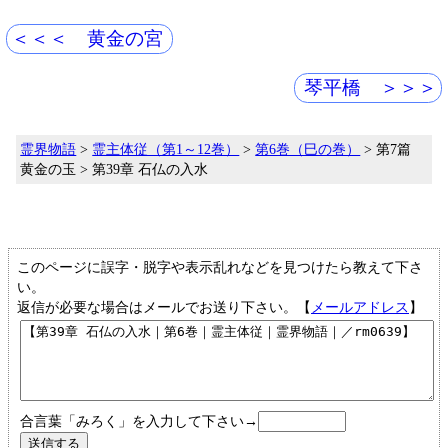
＜＜＜ 黄金の宮
琴平橋 ＞＞＞
霊界物語
>
霊主体従（第1～12巻）
>
第6巻（巳の巻）
> 第7篇
黄金の玉 > 第39章 石仏の入水
このページに誤字・脱字や表示乱れなどを見つけたら教えて下さ
い。
返信が必要な場合はメールでお送り下さい。【
メールアドレス
】
合言葉「みろく」を入力して下さい→