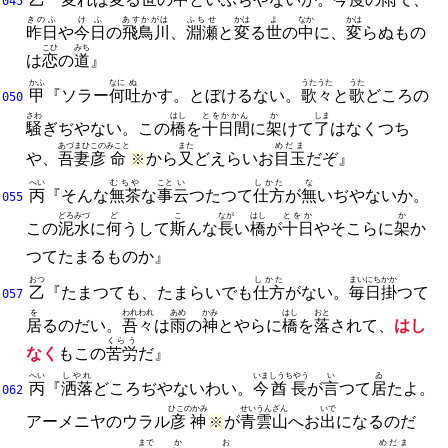
045
きのふ
けふ
あすかがは
ふちせ
かは
よ
なか
かは
昨日
や
今日
の
飛鳥川
、
淵瀬
と
変
る
世
の
中
に、
変
らぬもの
こひ
みち
は
恋
の
道
』
かふ
なに
ぬ
うたうた
うた
甲
『ソラー
何
吐
かす。
とぼけるない。
歌々
と
歌
どころの
050
さわ
はし
とをかかん
か
しま
騒
ぎぢやない。
この
橋
を
十日間
に
架
けて
了
はなくつち
あづまひこの
みこと
また
めだま
や、
吾妻彦
命
から
又
どえらいお
目玉
だぞ』
※
へい
むちや
こと
い
しかた
な
丙
『そんな
無茶
な
事
云
つたつて
仕方
が
無
いぢやないか。
055
どろみづ
ど
こ
なが
はし
とをか
か
この
泥水
に
何
うして
斯
んな
長
い
橋
が
十日
やそこらに
架
か
つてたまるものか』
おつ
しかた
まいにち
かか
乙
『たまつても、
たまらいでも
仕方
がない。
毎日
掛
つて
057
を
われわれ
あめ
かみ
はし
おと
居
るのだい。
吾々
は
雨
の
神
とやらに
橋
を
落
されて、
はし
くらう
なく
もこの
苦労
だ』
へい
しやれ
いま
しうちやう
い
ゐ
丙
『
洒落
どころぢやないわい。
今
酋長
が
言
つて
居
たよ。
062
ひこのかみ
せいうんざん
いで
アーメニヤのウラル
彦神
が
青雲山
へお
出
になるのだ
※
まで
か
お
めだま