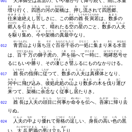
天津
御空
は
黒雲
の、
いや
塞
がりて
降
り
続
く、
雨
に
水量
001
まさ
ゆ
しおん
かは
かけはし
お
なが
しおんきやう
増
り
行
く、
四恩
の
河
の
架橋
は、
押
し
流
されて
四恩郷
、
ゆきき
とだ
くる
さと
しうちやう
とらわか
あまた
往来
途絶
えし
苦
しさに、
この
郷
の
酋長
寅若
は、
数多
の
さとびと
ひ
ぐ
は
そら
ほし
あまた
にんぷ
郷人
を
引
き
具
して、
晴
れたる
空
の
星
のごと、
数多
の
人夫
か
あつ
いま
かけう
まつさいちう
を
駆
り
集
め、
今
や
架橋
の
真最中
なり。
せいうんざん
お
そそ
ももたに
ちたに
ひととこ
あつ
きた
みなおと
青雲山
より
落
ち
注
ぐ
百谷
千谷
の
一処
に
集
まり
来
る
水音
012
ひやくせんまん
しし
とら
こゑ
そろ
ひととき
はうかう
どがう
は、
百千万
の
獅子
虎
の、
声
を
揃
へて
一時
に、
咆哮
怒号
せ
まさ
すさま
たと
るにもいや
勝
り、
その
凄
じさ
譬
ふるにものなかりける。
しうちやう
しき
したが
あまた
にんぷ
まつぱだか
酋長
の
指揮
に
従
つて、
数多
の
人夫
は
真裸体
となり、
017
かちう
と
こ
をち
こち
やま
あまた
き
き
はこ
河中
に
飛
び
込
み、
彼処
此処
の
山
より
数多
の
木
を
伐
り
運
び
きた
かけう
よねん
じうじ
ゐ
来
つて、
架橋
に
余念
なく
従事
し
居
たりき。
しうちやう
にんぷ
かしら
なにごと
めいれい
つた
わがや
かへ
さ
酋長
は
人夫
の
頭目
に
何事
か
命令
を
伝
へ、
吾家
に
帰
り
去
022
りぬ。
にんぷ
なか
すぐ
こつかく
たくま
せい
たか
いろ
くろ
人夫
の
中
より
優
れて
骨格
の
逞
しい、
身長
の
高
い
色
の
黒
024
たいひやう
ひまん
をとこ
た
あが
い、
大兵
肥満
の
男
は
立
ち
上
り、