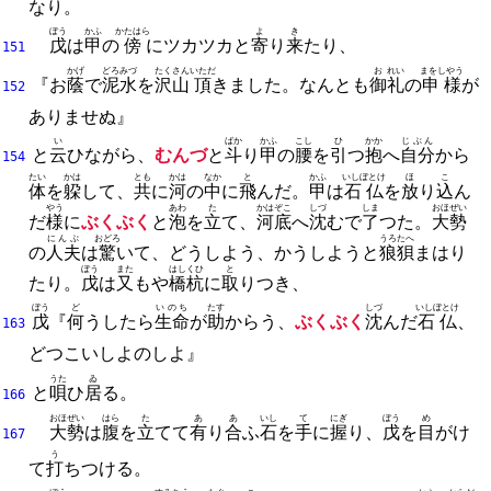
なり。
ぼう
かふ
かたはら
よ
き
戊
は
甲
の
傍
にツカツカと
寄
り
来
たり、
151
かげ
どろみづ
たくさん
いただ
お
れい
まをしやう
『お
蔭
で
泥水
を
沢山
頂
きました。
なんとも
御
礼
の
申様
が
152
ありませぬ』
い
ばか
かふ
こし
ひ
かか
じぶん
と
云
ひながら、
むんづ
と
斗
り
甲
の
腰
を
引
つ
抱
へ
自分
から
154
たい
かは
とも
かは
なか
と
かふ
いしぼとけ
ほ
こ
体
を
躱
して、
共
に
河
の
中
に
飛
んだ。
甲
は
石仏
を
放
り
込
ん
やう
あわ
た
かはぞこ
しづ
しま
おほぜい
だ
様
に
ぶくぶく
と
泡
を
立
て、
河底
へ
沈
むで
了
つた。
大勢
にんぷ
おどろ
うろたへ
の
人夫
は
驚
いて、
どうしよう、
かうしようと
狼狽
まはり
ぼう
また
はしくひ
と
たり。
戊
は
又
もや
橋杭
に
取
りつき、
ぼう
ど
いのち
たす
しづ
いしぼとけ
戊
『
何
うしたら
生命
が
助
からう、
ぶくぶく
沈
んだ
石仏
、
163
どつこいしよのしよ』
うた
ゐ
と
唄
ひ
居
る。
166
おほぜい
はら
た
あ
あ
いし
て
にぎ
ぼう
め
大勢
は
腹
を
立
てて
有
り
合
ふ
石
を
手
に
握
り、
戊
を
目
がけ
167
う
て
打
ちつける。