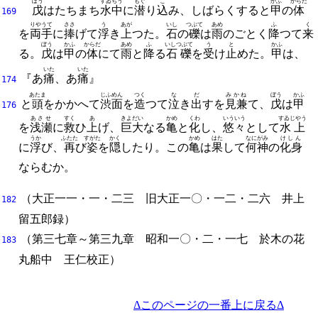
ぼう
すゐちう
もぐ
こ
かふ
からだ
戊
はたちまち
水中
に
潜
り
込
み、
しばらくすると
甲
の
体
169
りやうて
ささ
う
あが
いし
つぶて
あめ
ふ
く
を
両手
に
捧
げて
浮
き
上
つた。
石
の
礫
は
雨
のごとく
降
つて
来
ぼう
かふ
からだ
あめ
ふ
いしつぶて
う
と
かふ
る。
戊
は
甲
の
体
にて
雨
と
降
る
石礫
を
受
け
止
めた。
甲
は、
いた
いた
『あ
痛
、
あ
痛
』
174
あたま
じふめん
つく
な
だ
みかね
ぼう
かふ
と
頭
をかかへて
渋面
を
造
つて
泣
き
出
すを
見兼
て、
戊
は
甲
176
あさせ
すく
あ
きよだい
かめ
くわ
いういう
すゐじやう
を
浅瀬
に
救
ひ
上
げ、
巨大
なる
亀
と
化
し、
悠々
として
水上
うか
ふたた
すがた
かく
かめ
はた
なにがみ
けしん
に
浮
び、
再
び
姿
を
隠
したり。
この
亀
は
果
して
何神
の
化身
ならむか。
（
大正一一・一・二三
旧大正一〇・一二・二六
井上
182
留五郎
録）
（第三七章～第三九章 昭和一〇・二・一七 於木の花
183
丸船中 王仁校正）
Δこのページの一番上に戻るΔ